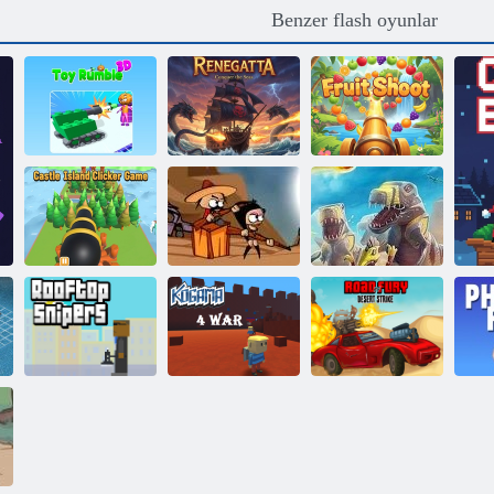
Benzer flash oyunlar
Oyuncaklar
Rumble 3D
Renegatta
Meyve Çekimi
Kale Adası
Zombies Jump
D-Day: Rush -
Tıklama Oyunu
olamaz
Kule Savunma
Rooftop
Kogama: 4
Öfke Yolu Çöl
Nişanlar
Savaş
Saldırısı
P