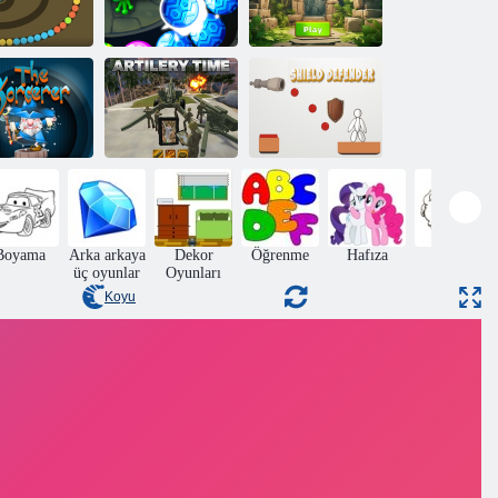
loncuk Atıcı
Zumba Görevi
Mermer Atıcı
Kalkan
nd Bombacısı
Topçu Süresi
Savunucusu
Boyama
Arka arkaya
Dekor
Öğrenme
Hafıza
Atlama
üç oyunlar
Oyunları
Koyu