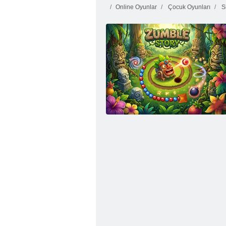
Online Oyunlar
Çocuk Oyunları
Si
Inca Macera
Köy Heroes