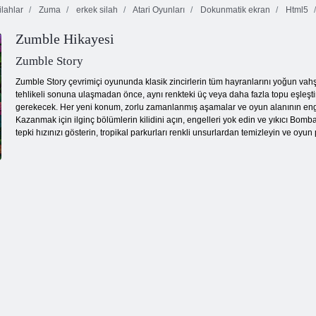
lahlar
Zuma
erkek silah
Atari Oyunları
Dokunmatik ekran
Html5
Zumble Hikayesi
Zumble Story
Zumble Story çevrimiçi oyununda klasik zincirlerin tüm hayranlarını yoğun vahş
tehlikeli sonuna ulaşmadan önce, aynı renkteki üç veya daha fazla topu eşleşti
gerekecek. Her yeni konum, zorlu zamanlanmış aşamalar ve oyun alanının eng
Kazanmak için ilginç bölümlerin kilidini açın, engelleri yok edin ve yıkıcı Bo
tepki hızınızı gösterin, tropikal parkurları renkli unsurlardan temizleyin ve oyun