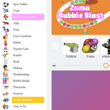
Spor Dalları
Uçan
Kızlar için oyunları
Atlar
Pony
Giysi Giydirme
Barbie
Pişirme Gıda
Kuaför
Silahlar
Zuma
erkek
Renk
Makyaj
Dondurulmuş
Zuma Kabarcık Patlaması
Renkli bloklar
Dinozorlar
Serüven
İki için oyunları
Ateş ve Su