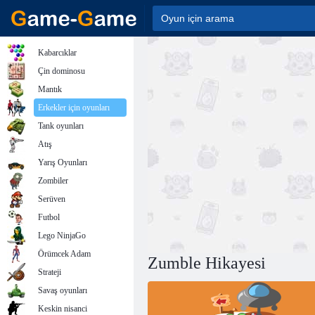
Kabarcıklar
Çin dominosu
Mantık
Erkekler için oyunları
Tank oyunları
Atış
Yarış Oyunları
Zombiler
Serüven
Futbol
Lego NinjaGo
Örümcek Adam
Zumble Hikayesi
Strateji
Savaş oyunları
Keskin nisanci