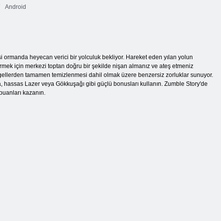
Android
i ormanda heyecan verici bir yolculuk bekliyor. Hareket eden yılan yolun
rmek için merkezi toptan doğru bir şekilde nişan almanız ve ateş etmeniz
ellerden tamamen temizlenmesi dahil olmak üzere benzersiz zorluklar sunuyor.
mba, hassas Lazer veya Gökkuşağı gibi güçlü bonusları kullanın. Zumble Story'de
 puanları kazanın.