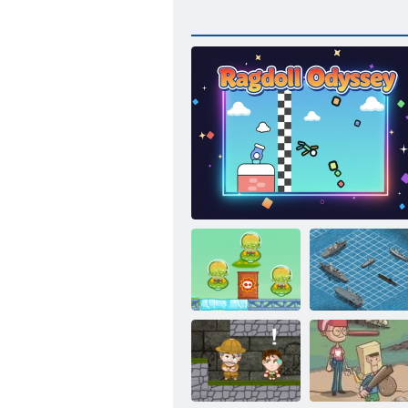
Marslılar vs
Savaş gemisi
kovboylar
Ragdoll Odyssey
savaşı