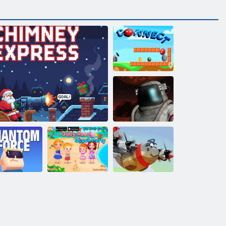
Bağlamak
Savaş Alanı
Kogama
Bebek Hazel
hantom Gücü
Baca Ekspresi
Beach Party
Kahraman Pilot