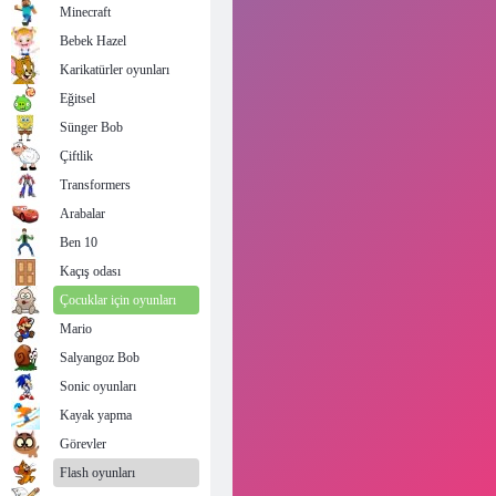
Minecraft
Bebek Hazel
Karikatürler oyunları
Eğitsel
Sünger Bob
Çiftlik
Transformers
Arabalar
Ben 10
Kaçış odası
Çocuklar için oyunları
Mario
Salyangoz Bob
Sonic oyunları
Kayak yapma
Görevler
Flash oyunları