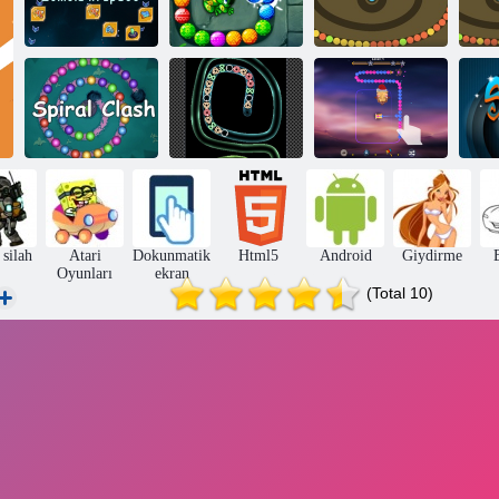
Uzayda Zumbla
Zumba Görevi
Yılan Topu
Ba
TD Neon
Zooma Mermer
Spiral Çarpışma
Çekimi
Görevi 3D
Ze
 silah
Atari
Dokunmatik
Html5
Android
Giydirme
Oyunları
ekran
(Total 10)