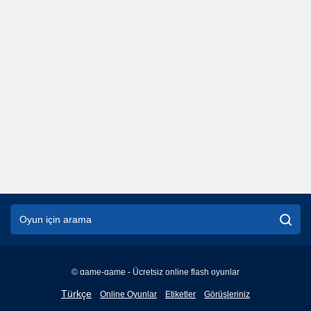
© game-game - Ücretsiz online flash oyunlar
English
Türkçe
Online Oyunlar
Etiketler
Görüşleriniz