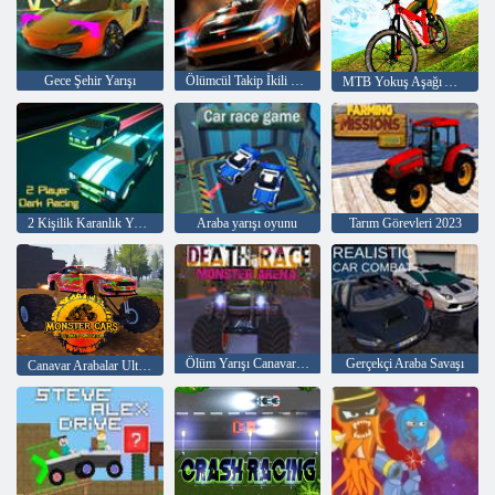
Gece Şehir Yarışı
Ölümcül Takip İkili V1,2
MTB Yokuş Aşağı Aşırı
2 Kişilik Karanlık Yarış
Araba yarışı oyunu
Tarım Görevleri 2023
Ölüm Yarışı Canavar Arenası
Gerçekçi Araba Savaşı
Canavar Arabalar Ultimate Simülatörü