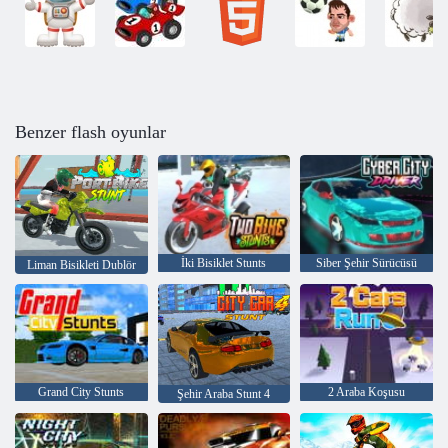
Benzer flash oyunlar
İki Bisiklet Stunts
Siber Şehir Sürücüsü
Liman Bisikleti Dublör
Grand City Stunts
2 Araba Koşusu
Şehir Araba Stunt 4