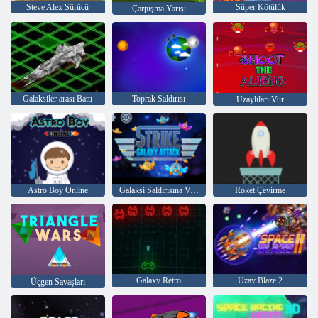
Steve Alex Sürücü
Süper Kötülük
Çarpışma Yarışı
Galaksiler arası Battı
Toprak Saldırısı
Uzaylıları Vur
Astro Boy Online
Galaksi Saldırısına Vurun
Roket Çevirme
Galaxy Retro
Uzay Blaze 2
Üçgen Savaşları