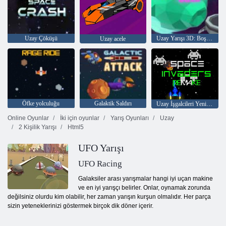
Uzay Çöküşü
Uzay Yarışı 3D: Boşluk
Uzay acele
Öfke yolculuğu
Galaktik Saldırı
Uzay İşgalcileri Yeniden Yapın
Online Oyunlar
İki için oyunlar
Yarış Oyunları
Uzay
2 Kişilik Yarışı
Html5
UFO Yarışı
UFO Racing
Galaksiler arası yarışmalar hangi iyi uçan makine
ve en iyi yarışçı belirler. Onlar, oynamak zorunda
değilsiniz olurdu kim olabilir, her zaman yarışın kurşun olmalıdır. Her parça
sizin yeteneklerinizi göstermek birçok dik döner içerir.