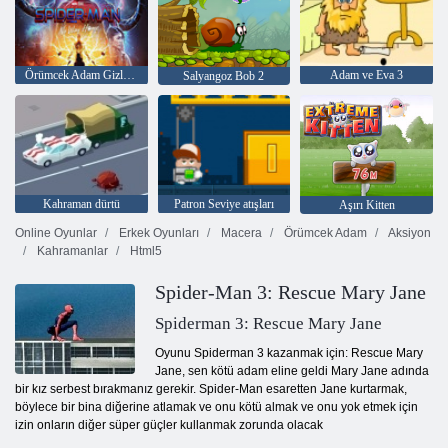
Örümcek Adam Gizli Nesne
Adam ve Eva 3
Salyangoz Bob 2
Kahraman dürtü
Patron Seviye atışları
Aşırı Kitten
Online Oyunlar
Erkek Oyunları
Macera
Örümcek Adam
Aksiyon
Kahramanlar
Html5
Spider-Man 3: Rescue Mary Jane
Spiderman 3: Rescue Mary Jane
Oyunu Spiderman 3 kazanmak için: Rescue Mary
Jane, sen kötü adam eline geldi Mary Jane adında
bir kız serbest bırakmanız gerekir. Spider-Man esaretten Jane kurtarmak,
böylece bir bina diğerine atlamak ve onu kötü almak ve onu yok etmek için
izin onların diğer süper güçler kullanmak zorunda olacak