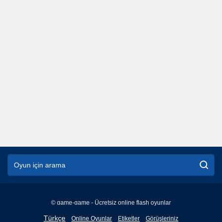
© game-game - Ücretsiz online flash oyunlar
English
Türkçe
Online Oyunlar
Etiketler
Görüşleriniz