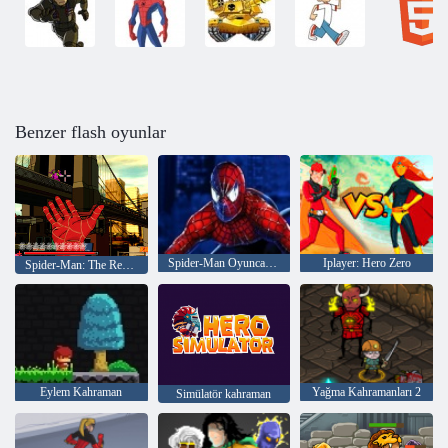
Benzer flash oyunlar
Spider-Man Oyuncak Transporter
Iplayer: Hero Zero
Spider-Man: The Rescue
Eylem Kahraman
Yağma Kahramanları 2
Simülatör kahraman