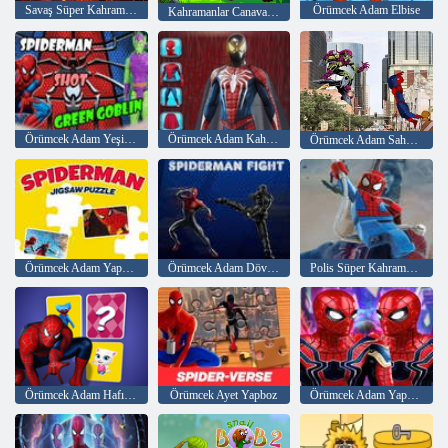
Savaş Süper Kahraman Dövüşünü Birleştir
Örümcek Adam Elbise
Kahramanlar Canavarlara Karşı
Örümcek Adam Yeşil Cin Vurdu
Örümcek Adam Kahraman Karışımı
Örümcek Adam Sahne Yaratıcısı
Örümcek Adam Yapboz
Örümcek Adam Dövüşü
Polis Süper Kahramanı Kurtarma Oyunları
Örümcek Adam Hafıza Kartı Maçı
Örümcek Ayet Yapboz
Örümcek Adam Yapboz Koleksiyonu