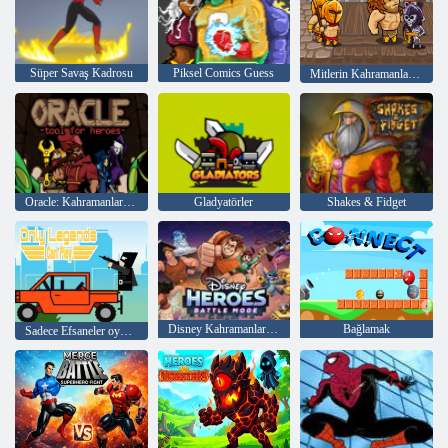
Süper Savaş Kadrosu
Piksel Comics Guess
Mitlerin Kahramanları: Tanrılar Savaşçısı
Oracle: Kahramanlar için araç
Gladyatörler
Shakes & Fidget
Disney Kahramanları: Savaş Modu
Bağlamak
Sadece Efsaneler oynayabilir