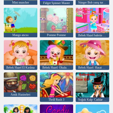
Mini muncher
Sünger Bob yarış turnuva
Fidget Spinner Master
Mango atıcısı
Pomme Pomme
Bebek Hazel balerin dans
Bebek Hazel El Kırılma
Bebek Hazel: Okulun Yıllık günü
Bebek Hazel: Hasat Şenliği
Antik Hazineleri
Thrill Rush 3
Soğuk Kalp: Cadılar Bayramı için Anna'nın yüzünde Rakamlar