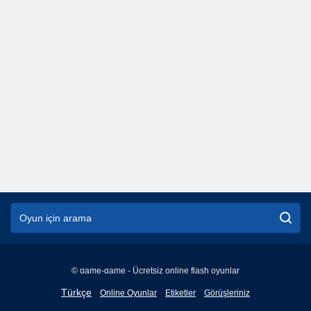
© game-game - Ücretsiz online flash oyunlar
English
Türkçe
Online Oyunlar
Etiketler
Görüşleriniz