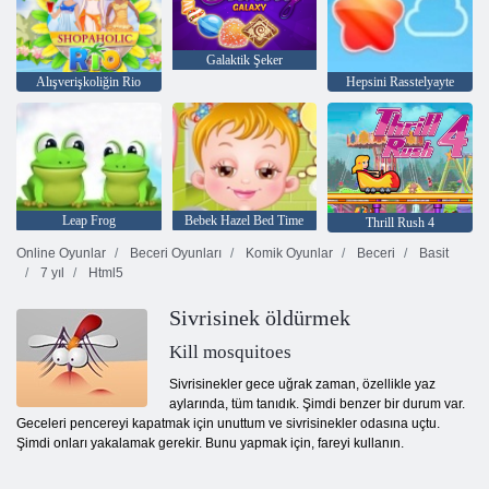
Galaktik Şeker
Alışverişkoliğin Rio
Hepsini Rasstelyayte
Leap Frog
Bebek Hazel Bed Time
Thrill Rush 4
Online Oyunlar
Beceri Oyunları
Komik Oyunlar
Beceri
Basit
7 yıl
Html5
Sivrisinek öldürmek
Kill mosquitoes
Sivrisinekler gece uğrak zaman, özellikle yaz
aylarında, tüm tanıdık. Şimdi benzer bir durum var.
Geceleri pencereyi kapatmak için unuttum ve sivrisinekler odasına uçtu.
Şimdi onları yakalamak gerekir. Bunu yapmak için, fareyi kullanın.