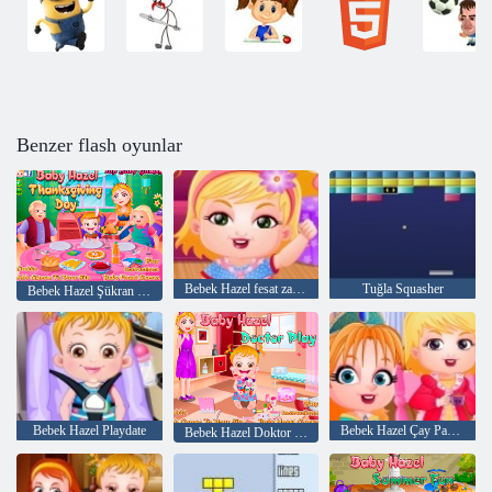
Benzer flash oyunlar
Bebek Hazel fesat zamanı
Tuğla Squasher
Bebek Hazel Şükran Günü
Bebek Hazel Playdate
Bebek Hazel Çay Partisi
Bebek Hazel Doktor Oyna