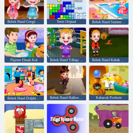
Bebek Hazel Görgü öğrenir
Tetris Orijinal
Bebek Hazel Summer Fun
Pişirme Elmalı Kek
Bebek Hazel Yılbaşı Bash
Bebek Hazel Kabak Partisi
Bebek Hazel Halloween Kalesi
Kabarcık Profesör
Bebek Hazel Dolphin Tur