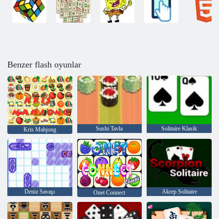
Benzer flash oyunlar
Sushi Tavla
Solitaire Klasik
Kris Mahjong
Deniz Savaşı
Akrep Solitaire
Onet Connect