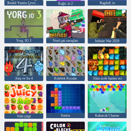
Renkli Yumru Çevrimiçi
Ragdoll. io
Kağıt. io 2
Yorg. IO 3
Noel çatı savaşları
Infinite War 2020
Ateş ve Su 4
Kelebek Kyodai
Altın acele hazine avı
Tentrix
Kabarcık Charms
Sulu çizgi