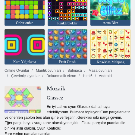
Onbir onbir
Aqua Blitz
Renkli bloklar
Kare Yığınlama
Fruit Crush
Kris-Mas Mahjong
Online Oyunlar
Mantık oyunları
Bulmaca
Masa oyunları
Çevrimiçi oyunlar
Dokunmatik ekran
Html5
Android
Mozaik
Glassez
En iyi tatil ve oyun Glassez daha, hayal
edebiliyorum. Bulmaca topluyor! Cam parçaları atın
ve önerilen şablon boş alan içine yerleştirin. Gerektiği gibi parça çevirin.
Eğer parça beyaz vurgulanır olacak yerleştirin. Ekstra parçalar puanları ile
birlikte atılır olabilir. Oyun Kontrolü:
Fare yerine parçaları taşırlar.