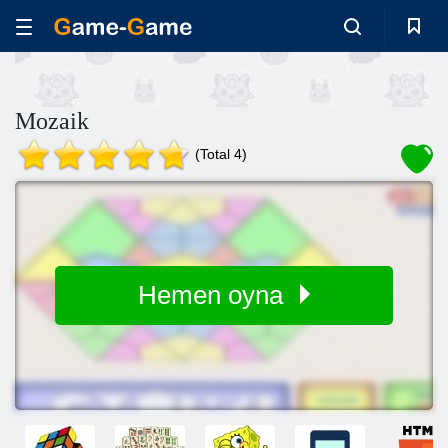
Mozaik
(Total 4)
Hemen oyna