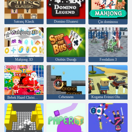
Satranç Klasik
Domino Efsanesi
Çin dominosu
Mahjong 3D
Otobüs Durağı
Feodalizm 3
Cehennem
Kogama Evinizi Oluşturun
Bebek Hazel Christmas Time