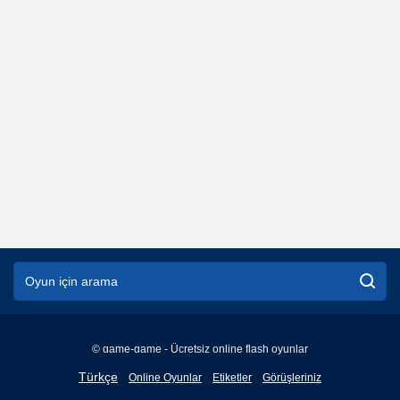
© game-game - Ücretsiz online flash oyunlar
English
Türkçe
Online Oyunlar
Etiketler
Görüşleriniz