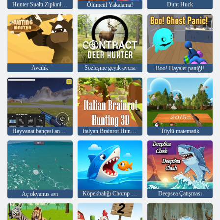
Hunter Sualtı Zıpkınla Balıkçılık
Dunt Huck
Ölümcül Yakalama!
Avcılık
Sözleşme geyik avcısı
Boo! Hayalet paniği!
Hayvanat bahçesi anomali simülasyonu
İtalyan Brainrot Hunting 3d
Tüylü matematik
Köpekbalığı Chomp Chase
Deepsea Çatışması
Aç okyanus avı