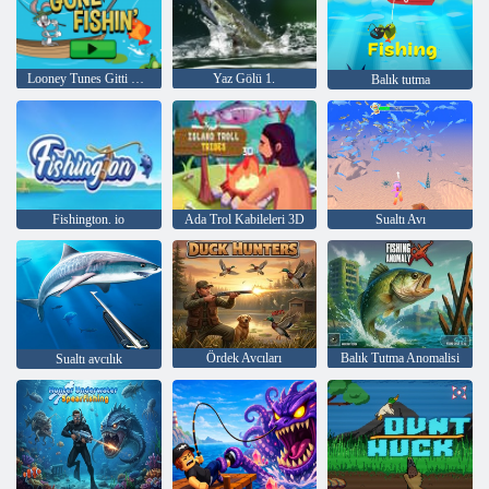
Looney Tunes Gitti Fishin '
Yaz Gölü 1.
Balık tutma
Fishington. io
Ada Trol Kabileleri 3D
Sualtı Avı
Ördek Avcıları
Balık Tutma Anomalisi
Sualtı avcılık