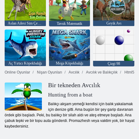
Aslan Ailesi Sim Çevrimiçi
Geyik Avı
Tavuk Matematik
Aç Yırtıcı Köpekbalığı
Mega Köpekbalığı
Çizgi 98
Online Oyunlar
Nişan Oyunları
Avcılık
Avcılık ve Balıkçılık
Html5
Bir tekneden Avcılık
Hunting from a boat
Balıkçı akşam yemeği kendisi için balık yakalamak
için denize gitti. Ama bugün bir şey garip davranan
ördek gibi başladı. Peki, bu balıkçı bir silah aldı ve ateş etmeye başladı. Ana
çabuk tepki ve bir topu auta gönderdi. Promazhesh veya vaktim yok, bir hayat
kaybedersiniz.