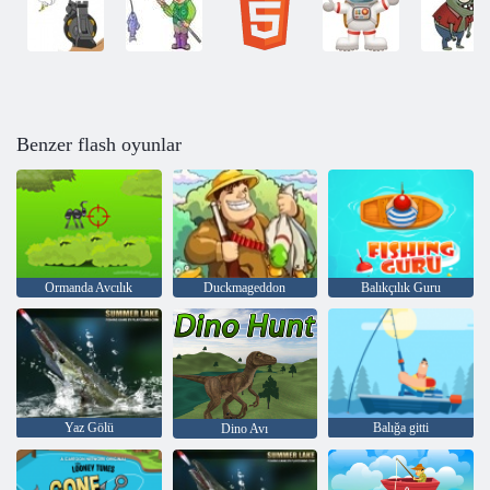
Benzer flash oyunlar
Ormanda Avcılık
Duckmageddon
Balıkçılık Guru
Yaz Gölü
Balığa gitti
Dino Avı