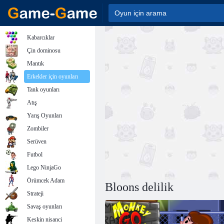
Kabarcıklar
Çin dominosu
Mantık
Erkekler için oyunları
Tank oyunları
Atış
Yarış Oyunları
Zombiler
Serüven
Futbol
Lego NinjaGo
Örümcek Adam
Bloons delilik
Strateji
Savaş oyunları
Keskin nisanci