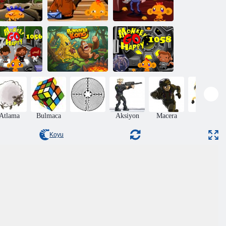
Maymun GO
Maymun GO
Maymunu
Mutlu Sahne
Mutlu Sahne
utlu Et 381
395
441
ymun Mutlu
Maymun Mutlu
tme Sahnesi
Etme Sahnesi
1056
Muz Kong
1058
Atlama
Bulmaca
Aksiyon
Macera
Beceri
Koyu