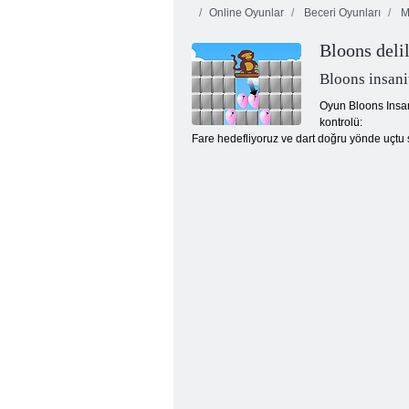
Online Oyunlar
Beceri Oyunları
Mi
Bloons deli
Bloons insani
Oyun Bloons Insan
kontrolü:
Fare hedefliyoruz ve dart doğru yönde uçtu s
Kabarcık atıcı