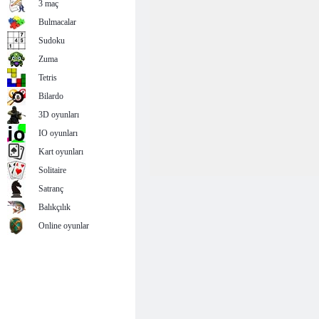
3 maç
Bulmacalar
Sudoku
Zuma
Tetris
Bilardo
3D oyunları
IO oyunları
Kart oyunları
Solitaire
Satranç
Balıkçılık
Online oyunlar