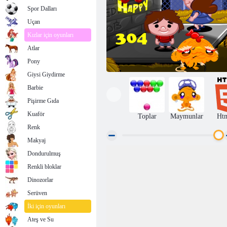
Spor Dalları
Uçan
Kızlar için oyunları
Atlar
Pony
Giysi Giydirme
Barbie
Pişirme Gıda
Kuaför
Toplar
Maymunlar
Ht
Renk
Makyaj
Dondurulmuş
Monkey Go Mutlu Aşama 304
Renkli bloklar
Dinozorlar
Serüven
İki için oyunları
Ateş ve Su