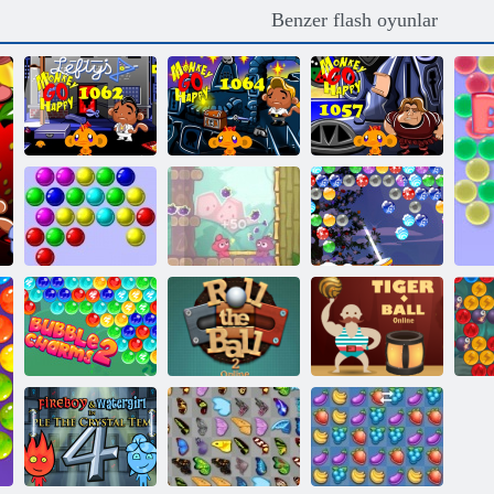
Benzer flash oyunlar
Maymun Mutlu
Maymun Mutlu
Maymun Mutlu
Etme Sahnesi
Etme Sahnesi
Etme Sahnesi
1062
1064
1057
Kabarcık atıcı
Kabarcıklar
Pomme Pomme
Noel
Ball 2'yi
Kabarcık
çevrimiçi olarak
Kaplan Topu
Tılsımlar 2
yuvarlayın
Çevrimiçi