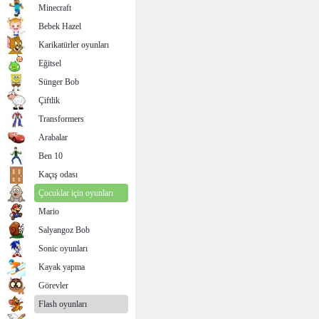
Minecraft
Bebek Hazel
Karikatürler oyunları
Eğitsel
Sünger Bob
Çiftlik
Transformers
Arabalar
Ben 10
Kaçış odası
Çocuklar için oyunları
Mario
Salyangoz Bob
Sonic oyunları
Kayak yapma
Görevler
Flash oyunları