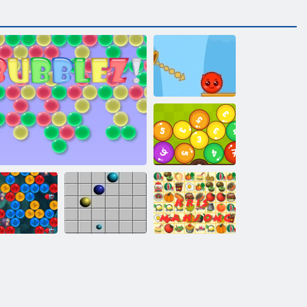
Red and Green 2
Matematik
topları
Baloncu
Dragons
Bubblez
Çizgi 98
Kris Mahjong