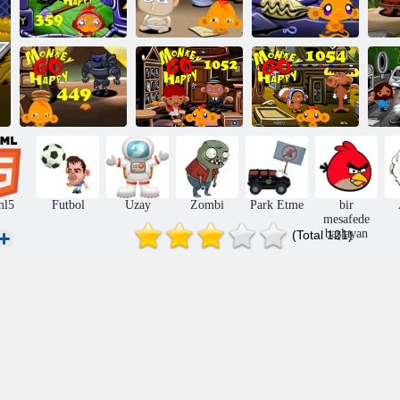
Monkey Go
Monkey Go
Monkey Go
Happy Stage
Mutlu Aşama
Mutlu Aşama
359
375
379
M
Maymunu
Maymun Mutlu
Maymun Mutlu
Ma
Sevindir: Aşama
Etme Sahnesi
Etme Sahnesi
E
449
1052
1054
ml5
Futbol
Uzay
Zombi
Park Etme
bir
mesafede
başlayan
(Total 121)