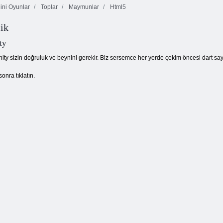
ni Oyunlar
Toplar
Maymunlar
Html5
lik
Ateş ve Su 4
Kelebek Kyodai
Fruit Crush
ty
ity sizin doğruluk ve beynini gerekir. Biz sersemce her yerde çekim öncesi dart sa
onra tıklatın.