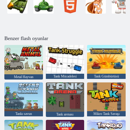
Benzer flash oyunlar
Tank Mücadelesi
Tank Gümbürtüsü
Metal Hayvan
Tankı savun
Mikro Tank Savaşı
Tank arenası