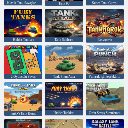
Klasik Tank Savaşları Extreme HD
Süper Tank Güreşi
Tank 90
Hiddet Tankları
Tank Saldırısı
Tanknarok
2 Oyunculu Savaş
Tank Phun Atıcı
Yumruk için teşekkür ederim
Hiddet Tankları
Ordu Savaş Simülatörü
TankVsTank Bomu