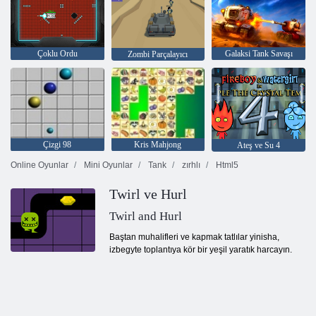
Çoklu Ordu
Galaksi Tank Savaşı
Zombi Parçalayıcı
Çizgi 98
Kris Mahjong
Ateş ve Su 4
Online Oyunlar
Mini Oyunlar
Tank
zırhlı
Html5
Twirl ve Hurl
Twirl and Hurl
Baştan muhalifleri ve kapmak tatlılar yinisha,
izbegyte toplantıya kör bir yeşil yaratık harcayın.