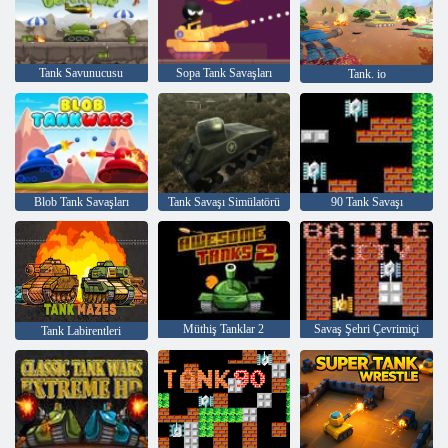
Tank Savunucusu
Sopa Tank Savaşları
Tank. io
Blob Tank Savaşları
Tank Savaşı Simülatörü
90 Tank Savaşı
Müthiş Tanklar 2
Savaş Şehri Çevrimiçi
Tank Labirentleri