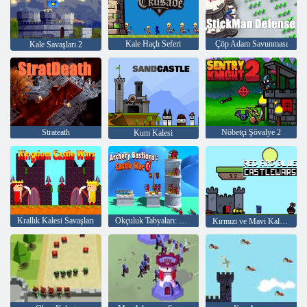
Kale Haçlı Seferi
Çöp Adam Savunması
Kale Savaşları 2
Strateath
Nöbetçi Şövalye 2
Kum Kalesi
Krallık Kalesi Savaşları
Okçuluk Tabyaları: Kale Savaşı
Kırmızı ve Mavi Kale Savaşları