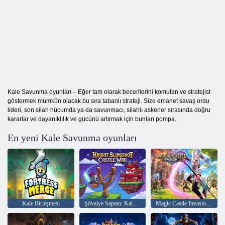
Kale Savunma oyunları – Eğer tam olarak becerilerini komutan ve stratejist
göstermek mümkün olacak bu sıra tabanlı strateji. Size emanet savaş ordu
lideri, son silah hücumda ya da savunmacı, silahlı askerler sırasında doğru
kararlar ve dayanıklılık ve gücünü artırmak için bunları pompa.
En yeni Kale Savunma oyunları
Kale Birleşmesi
Şövalye Sapanı: Kale Savaşı
Magic Castle Invasion: Boşta RPG