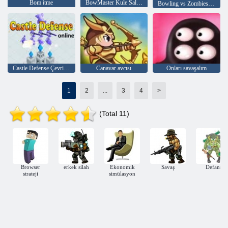
Bom itme
BowMaster Kule Saldırısı
Bowling vs Zombies Fabrika 3D
Castle Defense Çevrimiçi
Canavar avcısı
Onları savaşalım
1
2
...
3
4
>
(Total 11)
Browser
erkek silah
Ekonomik
Savaş
Defans
strateji
simülasyon