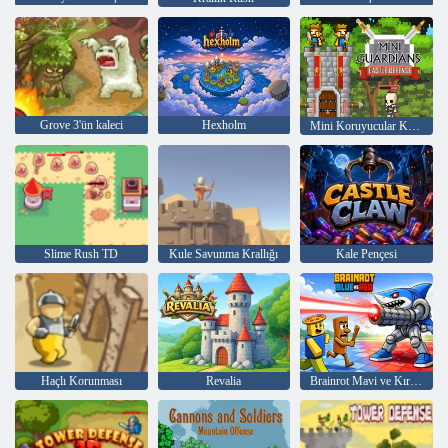
Grove 3'ün kaleci
Hexholm
Mini Koruyucular Kale Savunma
Slime Rush TD
Kule Savunma Krallığı
Kale Pençesi
Haçlı Korunması
Revalia
Brainrot Mavi ve Kırmızı