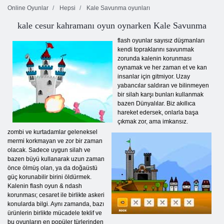
Online Oyunlar
Hepsi
Kale Savunma oyunları
kale cesur kahramanı oyun oynarken Kale Savunma
flash oyunlar sayısız düşmanları
kendi topraklarını savunmak
zorunda kalenin korunması
oynamak ve her zaman et ve kan
insanlar için gitmiyor. Uzay
yabancılar saldıran ve bilinmeyen
bir silah karşı bunları kullanmak
bazen Dünyalılar. Biz akıllıca
hareket edersek, onlarla başa
çıkmak zor, ama imkansız.
zombi ve kurtadamlar geleneksel
mermi korkmayan ve zor bir zaman
olacak. Sadece uygun silah ve
bazen büyü kullanarak uzun zaman
önce ölmüş olan, ya da doğaüstü
güç korunabilir birini öldürmek.
Kalenin flash oyun & ndash
korunması; cesaret ile birlikte askeri
konularda bilgi. Aynı zamanda, bazı
ürünlerin birlikte mücadele teklif ve
bu oyunların en popüler türlerinden