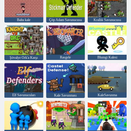
Balta kale
Çöp Adam Savunucusu
Krallık Savunucusu
Rasgele
Blumgi Kalesi
Şövalye Ork'a Karşı
Elf Savunucuları
KaleSavunma
Kale Savunması