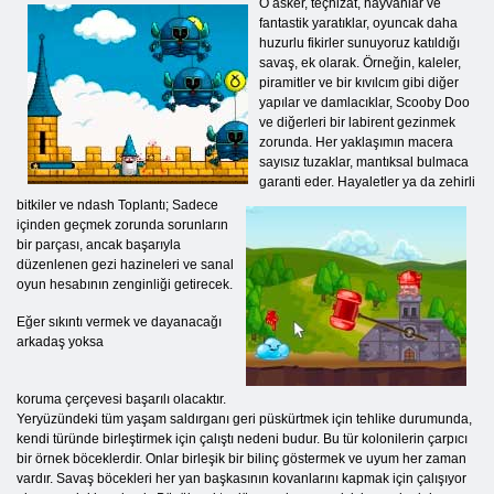
O asker, teçhizat, hayvanlar ve
fantastik yaratıklar, oyuncak daha
huzurlu fikirler sunuyoruz katıldığı
savaş, ek olarak. Örneğin, kaleler,
piramitler ve bir kıvılcım gibi diğer
yapılar ve damlacıklar, Scooby Doo
ve diğerleri bir labirent gezinmek
zorunda. Her yaklaşımın macera
sayısız tuzaklar, mantıksal bulmaca
garanti eder. Hayaletler ya da zehirli
bitkiler ve ndash Toplantı; Sadece
içinden geçmek zorunda sorunların
bir parçası, ancak başarıyla
düzenlenen gezi hazineleri ve sanal
oyun hesabının zenginliği getirecek.
Eğer sıkıntı vermek ve dayanacağı
arkadaş yoksa
koruma çerçevesi başarılı olacaktır.
Yeryüzündeki tüm yaşam saldırganı geri püskürtmek için tehlike durumunda,
kendi türünde birleştirmek için çalıştı nedeni budur. Bu tür kolonilerin çarpıcı
bir örnek böceklerdir. Onlar birleşik bir bilinç göstermek ve uyum her zaman
vardır. Savaş böcekleri her yan başkasının kovanlarını kapmak için çalışıyor