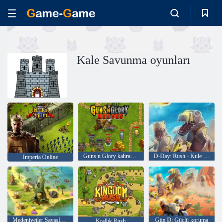
Kale Savunma oyunları
Guns n Glory kahramanları
D-Day: Rush - Kule Savunma
Imperia Online
Medeniyetler Savaşları: Master Edition
Gün D: Güçlü koruma
Krallık Rush