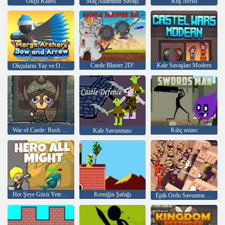
Okçu Kalesi
Maç Adamının Savaşı
Kuş Avcısı
Castle Blaster 2D!
Kale Savaşları Modern
Okçuların Yay ve Oklarını Birleştir
War of Castle: Rush royale ve Sürükle ve Bırak
Kılıç ustası
Kale Savunması
Her Şeye Gücü Yeten Kahraman
Kemiğin Şafağı
Epik Ordu Savunma Yükselen Savaş