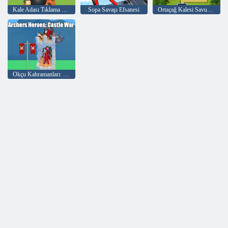
Kale Adası Tıklama Oyunu
Sopa Savaşı Efsanesi
Ortaçağ Kalesi Savunması
Okçu Kahramanları: Kale Savaşı