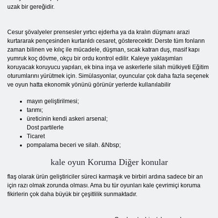
uzak bir gereğidir.
Cesur şövalyeler prensesler yırtıcı ejderha ya da kralın düşmanı arazi
kurtararak pençesinden kurtarıldı cesaret, gösterecektir. Derste tüm fonların
zaman bilinen ve kılıç ile mücadele, düşman, sıcak katran duş, masif kapı
yumruk koç dövme, okçu bir ordu kontrol edilir. Kaleye yaklaşımları
koruyacak koruyucu yapıları, ek bina inşa ve askerlerle silah mülkiyeti Eğitim
oturumlarını yürütmek için. Simülasyonlar, oyuncular çok daha fazla seçenek
ve oyun hatta ekonomik yönünü görünür yerlerde kullanılabilir
mayın geliştirilmesi;
tarımı;
üreticinin kendi askeri arsenal;
Dost partilerle
Ticaret
pompalama beceri ve silah. &Nbsp;
kale oyun Koruma Diğer konular
flaş olarak ürün geliştiriciler süreci karmaşık ve birbiri ardına sadece bir an
için razı olmak zorunda olması. Ama bu tür oyunları kale çevrimiçi koruma
fikirlerin çok daha büyük bir çeşitlilik sunmaktadır.