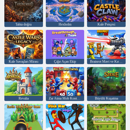
Tahta doğru
Hexholm
Kale Pençesi
Kale Savaşları Mirası
Çığır Açan Ekip
Brainrot Mavi ve Kırmızı
Revalia
Zar Atma Mob Kontrolü
Büyülü Kuşatma