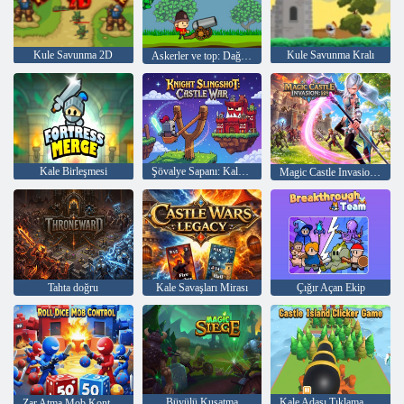
Kule Savunma 2D
Kule Savunma Kralı
Askerler ve top: Dağ Saldırı
Kale Birleşmesi
Şövalye Sapanı: Kale Savaşı
Magic Castle Invasion: Boşta RPG
Tahta doğru
Kale Savaşları Mirası
Çığır Açan Ekip
Büyülü Kuşatma
Kale Adası Tıklama Oyunu
Zar Atma Mob Kontrolü