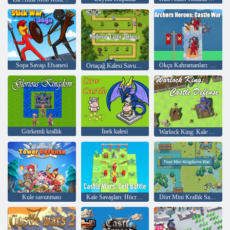
Sopa Savaşı Efsanesi
Okçu Kahramanları: Kale Savaşı
Ortaçağ Kalesi Savunması
Görkemli krallık
İnek kalesi
Warlock King: Kale Savunması
Kule savunması
Kale Savaşları: Hücre Savaşı
Dört Mini Krallık Savaşı