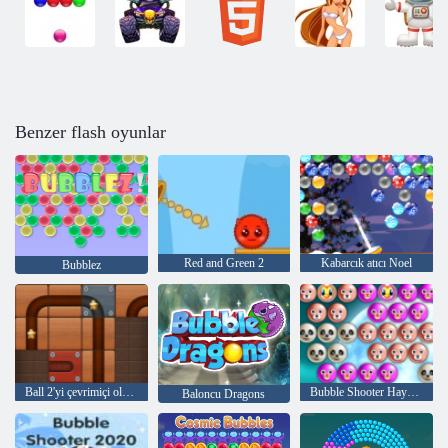
Benzer flash oyunlar
Red and Green 2
Kabarcık atıcı Noel
Bubblez
Ball 2'yi çevrimiçi olarak yuvarlayın
Bubble Shooter Hayvan
Baloncu Dragons