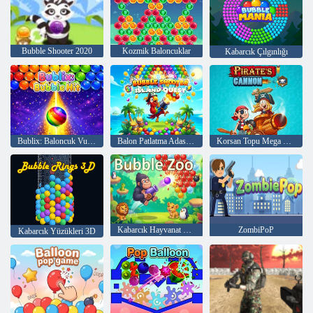
Bubble Shooter 2020
Kozmik Baloncuklar
Kabarcık Çılgınlığı
Bublix: Baloncuk Vuruşu
Balon Patlatma Adası Görevi
Korsan Topu Mega Bir Savaş
Kabarcık Hayvanat Bahçesi
ZombiPoP
Kabarcık Yüzükleri 3D