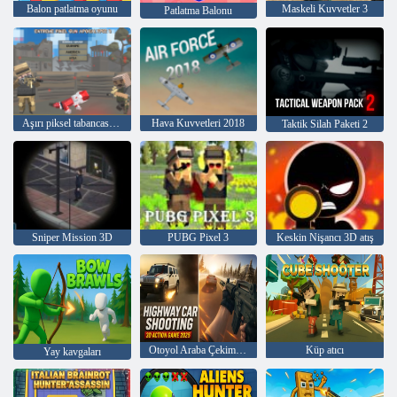
Balon patlatma oyunu
Maskeli Kuvvetler 3
Patlatma Balonu
Aşırı piksel tabancası kıyamet 3
Hava Kuvvetleri 2018
Taktik Silah Paketi 2
Sniper Mission 3D
PUBG Pixel 3
Keskin Nişancı 3D atış
Otoyol Araba Çekimi 3D Aksiyon Oyunu 2025
Küp atıcı
Yay kavgaları