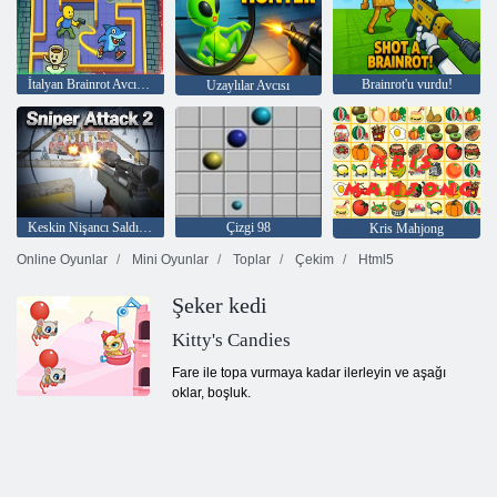
İtalyan Brainrot Avcı Suikastçısı
Brainrot'u vurdu!
Uzaylılar Avcısı
Keskin Nişancı Saldırısı 2
Çizgi 98
Kris Mahjong
Online Oyunlar
Mini Oyunlar
Toplar
Çekim
Html5
Şeker kedi
Kitty's Candies
Fare ile topa vurmaya kadar ilerleyin ve aşağı
oklar, boşluk.