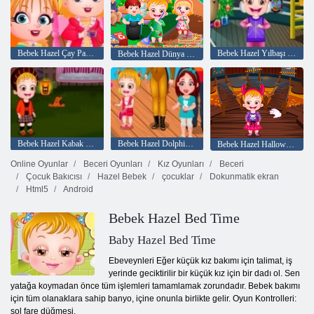
Bebek Hazel Çay Partisi
Bebek Hazel Yılbaşı Bash
Bebek Hazel Dünya Günü
Bebek Hazel Kabak Partisi
Bebek Hazel Dolphin Tur
Bebek Hazel Halloween Kalesi
Online Oyunlar
Beceri Oyunları
Kız Oyunları
Beceri
Çocuk Bakıcısı
Hazel Bebek
çocuklar
Dokunmatik ekran
Html5
Android
Bebek Hazel Bed Time
Baby Hazel Bed Time
Ebeveynleri Eğer küçük kız bakımı için talimat, iş
yerinde geciktirilir bir küçük kız için bir dadı ol. Sen
yatağa koymadan önce tüm işlemleri tamamlamak zorundadır. Bebek bakımı
için tüm olanaklara sahip banyo, içine onunla birlikte gelir. Oyun Kontrolleri:
sol fare düğmesi.