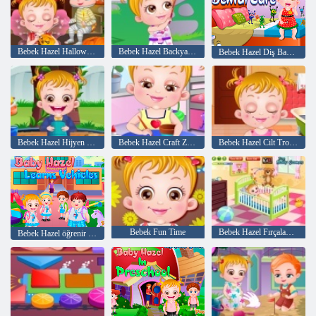
Bebek Hazel Halloween Party
Bebek Hazel Backyard Partisi
Bebek Hazel Diş Bakımı
Bebek Hazel Hijyen Bakım
Bebek Hazel Craft Zaman
Bebek Hazel Cilt Trouble
Bebek Fun Time
Bebek Hazel Fırçalama Zaman
Bebek Hazel öğrenir Vasıta