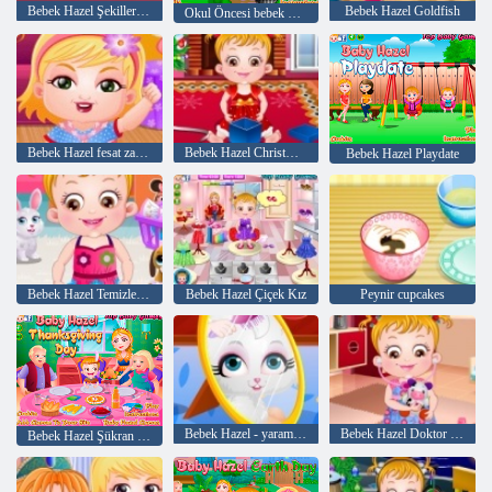
Bebek Hazel Şekiller öğrenir
Bebek Hazel Goldfish
Okul Öncesi bebek Hazel
Bebek Hazel fesat zamanı
Bebek Hazel Christmas Time
Bebek Hazel Playdate
Bebek Hazel Temizleme Zaman
Bebek Hazel Çiçek Kız
Peynir cupcakes
Bebek Hazel - yaramaz kedi
Bebek Hazel Doktor Oyna
Bebek Hazel Şükran Günü