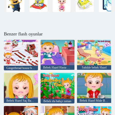
Benzer flash oyunlar
Bebek Hazel Hasta Goes
Sahilde bebek Hazel
Gingerbread house bebek Hazel
Bebek Hazel Saç Bakımı
Bebek Hazel Mide Bakımı
Bebek ela bahçe zaman