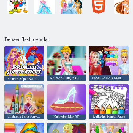
Benzer flash oyunlar
Külkedisi Düğün Giydirme
Pahalı ve Ucuz Moda Yarışması
Prenses Süper Kahramanlar
Sindirella Partisi Giydirme
Külkedisi Renkli Kitap
Külkedisi Maç 3D