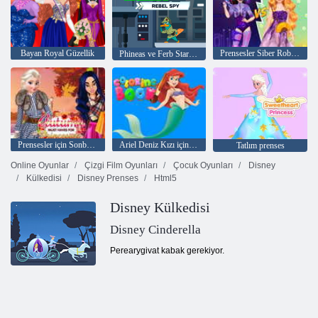
Bayan Royal Güzellik
Prensesler Siber Robot Doğaya Karşı
Phineas ve Ferb Star savaşları Agent P Rebel Spy
Prensesler için Sonbaharın olmazsa olmazları
Ariel Deniz Kızı için Boyama Kitabı
Tatlım prenses
Online Oyunlar
Çizgi Film Oyunları
Çocuk Oyunları
Disney
Külkedisi
Disney Prenses
Html5
Disney Külkedisi
Disney Cinderella
Perearygivat kabak gerekiyor.