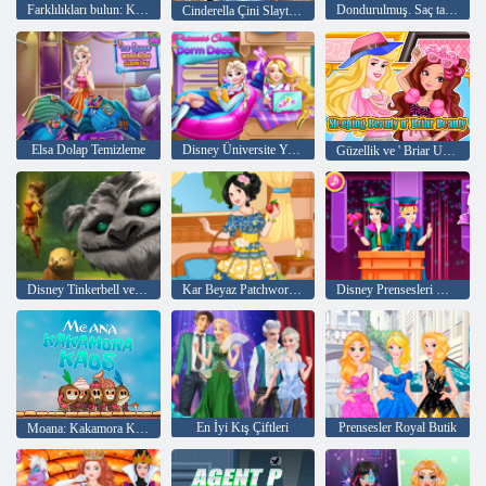
Farklılıkları bulun: Külkedisi
Dondurulmuş. Saç tasarım
Cinderella Çini Slayt Yarışması
Elsa Dolap Temizleme
Disney Üniversite Yurdu Dekor
Güzellik ve ' Briar Uyuyan
Disney Tinkerbell ve Neverbeast efsanesi Pixie Hollow Pets
Kar Beyaz Patchwork Elbise
Disney Prensesleri Mezuniyeti
En İyi Kış Çiftleri
Prensesler Royal Butik
Moana: Kakamora Kaos