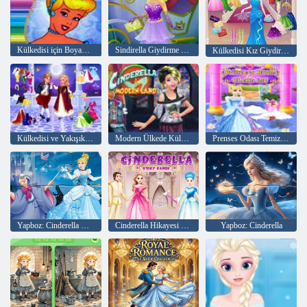
Külkedisi için Boyama Kitabı
Sindirella Giydirme Modası nova
Külkedisi Kız Giydirme Oyunları
Külkedisi ve Yakışıklı Prens
Modern Ülkede Külkedisi
Prenses Odası Temizliği
Yapboz: Cinderella Dönüşümleri
Cinderella Hikayesi Oyunları
Yapboz: Cinderella