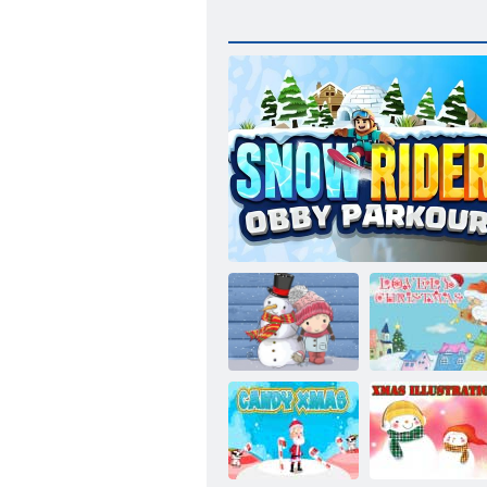
Kış Yapboz
Snow Rider Obby Parkur
Sevimli Noel