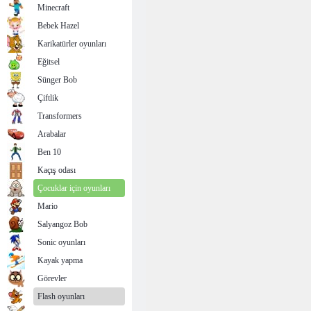
Minecraft
Bebek Hazel
Karikatürler oyunları
Eğitsel
Sünger Bob
Çiftlik
Transformers
Arabalar
Ben 10
Kaçış odası
Çocuklar için oyunları
Mario
Salyangoz Bob
Sonic oyunları
Kayak yapma
Görevler
Flash oyunları