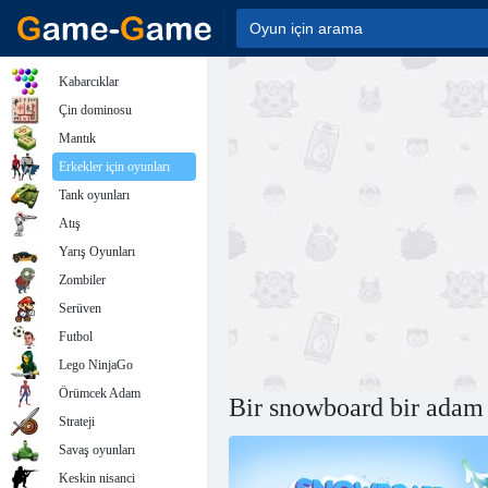
Kabarcıklar
Çin dominosu
Mantık
Erkekler için oyunları
Tank oyunları
Atış
Yarış Oyunları
Zombiler
Serüven
Futbol
Lego NinjaGo
Örümcek Adam
Bir snowboard bir adam
Strateji
Savaş oyunları
Keskin nisanci