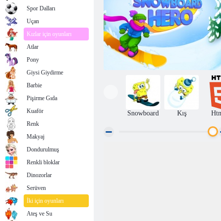
Spor Dalları
Uçan
Kızlar için oyunları
Atlar
Pony
Giysi Giydirme
Barbie
Pişirme Gıda
Kuaför
Snowboard
Kış
Ht
Renk
Makyaj
Dondurulmuş
Snowboard Kahramanı
Renkli bloklar
Dinozorlar
Serüven
İki için oyunları
Ateş ve Su