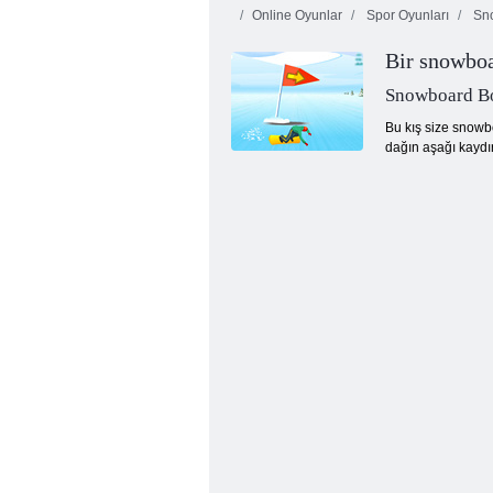
Online Oyunlar
Spor Oyunları
Sn
Bir snowboa
Noel Baba
Noel Çizim
Snowboard B
Bu kış size snowb
dağın aşağı kaydır