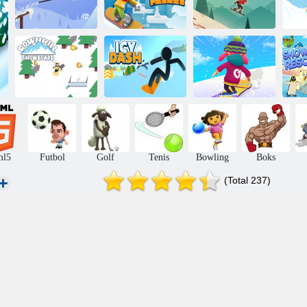
Elbrus civarında
Kayak çılgınlığı
Beyaz ufuk
Gi
Yokuş aşağı
Snowboard
snowboard
Buzlu çizgi
oyun partisi
ml5
Futbol
Golf
Tenis
Bowling
Boks
(Total 237)