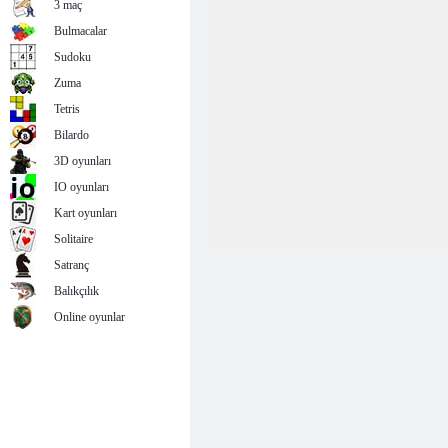
3 maç
Bulmacalar
Sudoku
Zuma
Tetris
Bilardo
3D oyunları
IO oyunları
Kart oyunları
Solitaire
Satranç
Balıkçılık
Online oyunlar