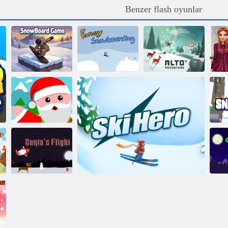
Benzer flash oyunlar
Snowboard
Fantezi
Alto'nun
K
Oyunu
Snowboard
Macerası
Noel Baba
Kayak
Noel Baba'nın
Uçuş
Ye