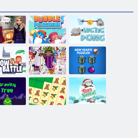
ızkardeşler
Kabarcık
Gündüz
penguenler
Arctic Pong
Beyaz Noel
Yeni Yıl
Kar savaşı
Partisi
Bulmacaları
rçekimi Ağacı
Krismas Fayans
Santa çalıştırmak