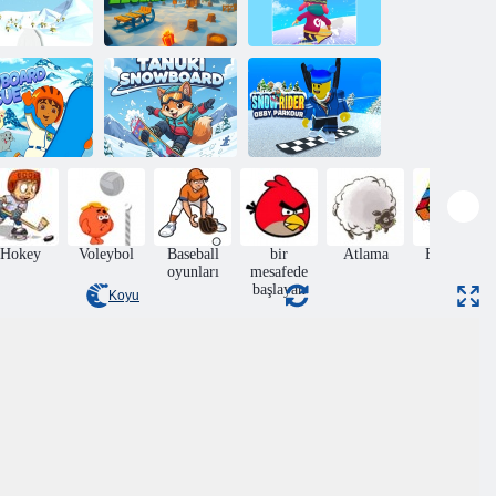
Snowboard
Snowtrail
Snowboard
oyun partisi
efsaneleri
oyun partisi
t Diego Git!
Snowboard
Tanuki
Snow Rider
Kurtarma
Snowboard
Obby Parkur
Hokey
Voleybol
Baseball
bir
Atlama
Bulmaca
oyunları
mesafede
başlayan
Koyu