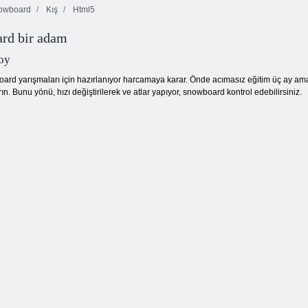
owboard
Kış
Html5
rd bir adam
Kayak Kahramanı
oy
oard yarışmaları için hazırlanıyor harcamaya karar. Önde acımasız eğitim üç ay am
ın. Bunu yönü, hızı değiştirilerek ve atlar yapıyor, snowboard kontrol edebilirsiniz.