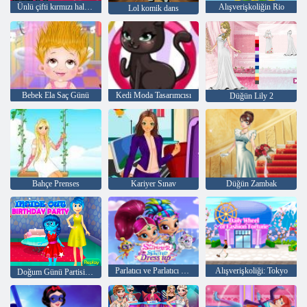
Ünlü çifti kırmızı halı moda
Alışverişkoliğin Rio
Lol komik dans
Bebek Ela Saç Günü
Kedi Moda Tasarımcısı
Düğün Lily 2
Bahçe Prenses
Kariyer Sınav
Düğün Zambak
Parlatıcı ve Parlatıcı Giydir
Alışverişkoliği: Tokyo
Doğum Günü Partisi İçinde