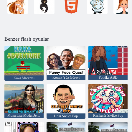
Benzer flash oyunlar
Komik Yüz Görevi
Politika ABD
Kaka Macerası
Mona Lisa Moda Deneyleri
Karikatür Sivilce Pop
Ünlü Sivilce Pop