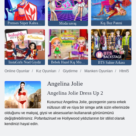
Prenses Süper Kahramanlar
Kış Buz Pateni
Moda savaş
InstaGirls Noel Giydir
Bebek Hazel Kış Modası
BTS Sahne Arkası
Online Oyunlar
Kız Oyunları
Giydirme
Manken Oyunları
Html5
Angelina Jolie
Angelina Jolie Dress Up 2
Kusursuz Angelina Jolie, gezegenin yarısı erkek
nüfusun stil ve rüya bir simge artık sizin ellerinizde
olduğunu ve makyaj, giysi ve aksesuarları kullanarak görünümünü
değiştirebilirsiniz. Pofantaziruet ve Hollywood yıldızlarının bir stilist olarak
kendinizi hayal edin.