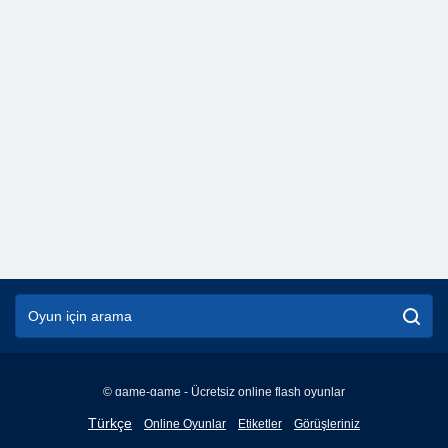
© game-game - Ücretsiz online flash oyunlar
English
Türkçe
Online Oyunlar
Etiketler
Görüşleriniz