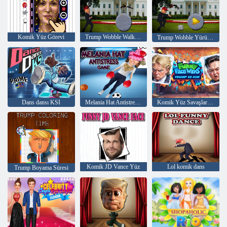
Komik Yüz Görevi
Trump Wobble Walk Challenge
Trump Wobble Yürüyüşü Mücadelesi
Dans dansı KSI
Melania Hat Antistress oyunu
Komik Yüz Savaşları Trump vs Kim
Komik JD Vance Yüz
Lol komik dans
Trump Boyama Süresi