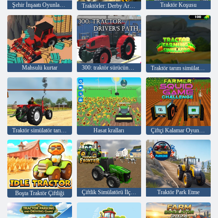
Şehir İnşaatı Oyunları 3D
Traktör Koşusu
Traktörler: Derby Arena
Mahsulü kurtar
300: traktör sürücünün yolu
Traktör tarım simülatörü
Traktör simülatör tarım oyunu
Hasat kralları
Çiftçi Kalamar Oyunu Mücadelesi
Çiftlik Simülatörü İlçe Oyunu
Traktör Park Etme
Boşta Traktör Çiftliği