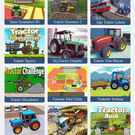
Tarım Simülatörü 3D
Traktör Denemesi 2
Ağır Traktör Çekme
Traktör Taşıyıcı
SkyTractor Otoparkı
Traktör Yolu Mücadelesi
Farmula Tahıl Ödülü
Traktörle Teslimat
Traktör Mücadelesi