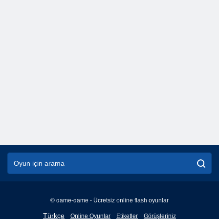
© game-game - Ücretsiz online flash oyunlar
English
Türkçe
Online Oyunlar
Etiketler
Görüşleriniz