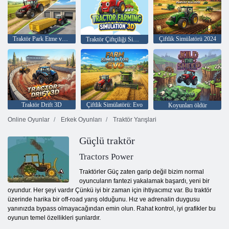
Traktör Park Etme ve Sürüş Oyunu
Çiftlik Simülatörü 2024
Traktör Çiftçiliği Simülasyonu 3D
Traktör Drift 3D
Çiftlik Simülatörü: Evo
Koyunları öldür
Online Oyunlar
Erkek Oyunları
Traktör Yarışlari
Güçlü traktör
Tractors Power
Traktörler Güç zaten garip değil bizim normal
oyuncuların fantezi yakalamak başardı, yeni bir
oyundur. Her şeyi vardır Çünkü iyi bir zaman için ihtiyacımız var. Bu traktör
üzerinde harika bir off-road yarış olduğunu. Hız ve adrenalin duygusu
yanınızda bypass olmayacağından emin olun. Rahat kontrol, iyi grafikler bu
oyunun temel özellikleri şunlardır.