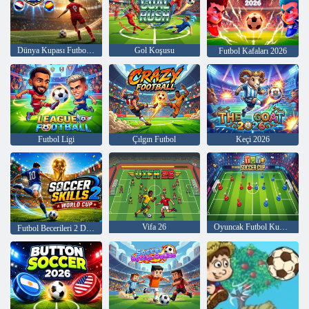
Dünya Kupası Futbol Şapkaları
Gol Koşusu
Futbol Kafaları 2026
Futbol Ligi
Çılgın Futbol
Keçi 2026
Vifa 26
Oyuncak Futbol Kupası
Futbol Becerileri 2 Dünya Kupası