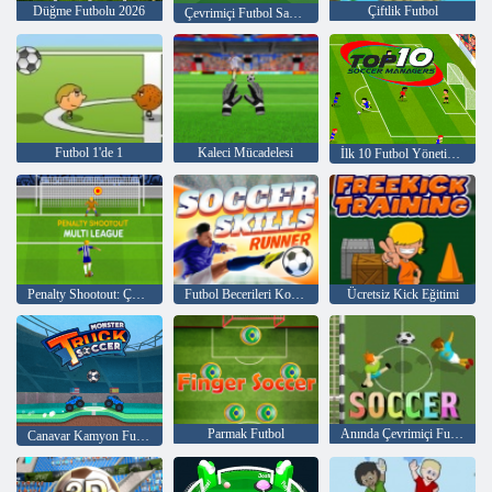
Düğme Futbolu 2026
Çiftlik Futbol
Çevrimiçi Futbol Savaşı
Futbol 1'de 1
Kaleci Mücadelesi
İlk 10 Futbol Yöneticisi
Penalty Shootout: Çok Lig
Futbol Becerileri Koşucusu
Ücretsiz Kick Eğitimi
Parmak Futbol
Anında Çevrimiçi Futbol
Canavar Kamyon Futbolu