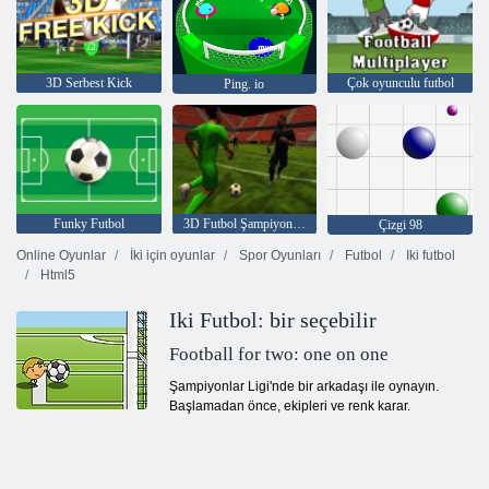
3D Serbest Kick
Çok oyunculu futbol
Ping. io
Funky Futbol
3D Futbol Şampiyonları
Çizgi 98
Online Oyunlar
İki için oyunlar
Spor Oyunları
Futbol
Iki futbol
Html5
Iki Futbol: bir seçebilir
Football for two: one on one
Şampiyonlar Ligi'nde bir arkadaşı ile oynayın.
Başlamadan önce, ekipleri ve renk karar.