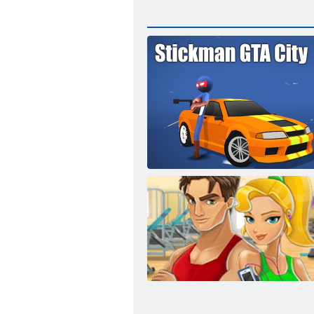
Çöp Adam GTA Şehri