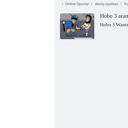
Online Oyunlar
dövüş oyunları
Ko
Hobo 3 aran
Hobo 3 Want
Fitness Egzersiz XL