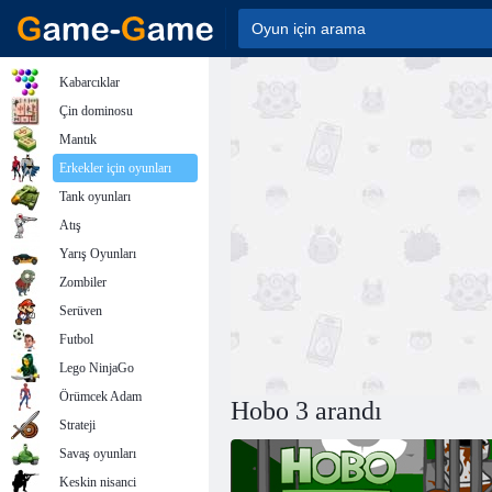
Kabarcıklar
Çin dominosu
Mantık
Erkekler için oyunları
Tank oyunları
Atış
Yarış Oyunları
Zombiler
Serüven
Futbol
Lego NinjaGo
Örümcek Adam
Hobo 3 arandı
Strateji
Savaş oyunları
Keskin nisanci