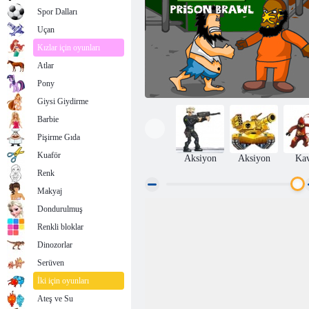
Spor Dalları
Uçan
Kızlar için oyunları
Atlar
Pony
Giysi Giydirme
Barbie
Pişirme Gıda
Kuaför
Aksiyon
Aksiyon
Ka
Renk
Makyaj
Dondurulmuş
Hapiste Hobo
Renkli bloklar
Dinozorlar
Serüven
İki için oyunları
Ateş ve Su