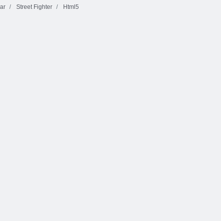
ar
Street Fighter
Html5