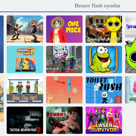
Benzer flash oyunlar
Sprunki
Gerçek Sokak
Hırsızlık Arabası
Dövüşçüsü 3D
Tek Parça
2025
Zanaatkar
Gangster
Örümcek
hırsızlığı
Savaşçısı
otomobil
Frog dokunun
Osuruk sakla
Sosis Çevirme
Tuvalet Rush