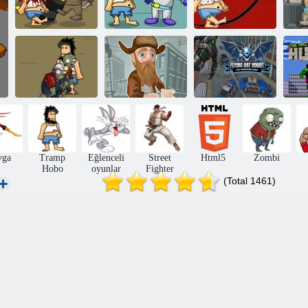
Hobo 4 Toplam
Tramp ve
H
Savaş
uzaylılar
Tramp 6 AD
Uçan Yarasa
Robot Araba
Tramp Vs
Serseri Yaşam
Dönüşümü
Zombi
Macerası
Oyunu
İn
vga
Tramp
Eğlenceli
Street
Html5
Zombi
Hobo
oyunlar
Fighter
(Total 1461)