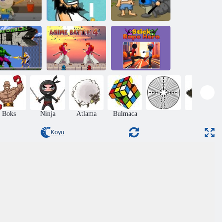
ugo adında
Evsiz adam
Tramp 7 Heaven
Serseri
Çubuk Halat
anılmaz Hulk
Anime Savaşı 4
Kahramanı
Boks
Ninja
Atlama
Bulmaca
Macera
Koyu