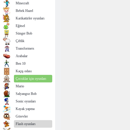
Minecraft
Bebek Hazel
Karikatürler oyunları
Eğitsel
Sünger Bob
Çiftlik
Transformers
Arabalar
Ben 10
Kaçış odası
Çocuklar için oyunları
Mario
Salyangoz Bob
Sonic oyunları
Kayak yapma
Görevler
Flash oyunları