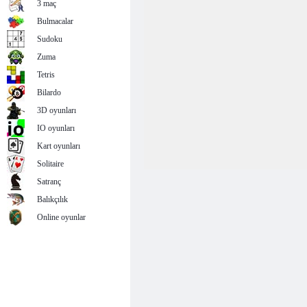
3 maç
Bulmacalar
Sudoku
Zuma
Tetris
Bilardo
3D oyunları
IO oyunları
Kart oyunları
Solitaire
Satranç
Balıkçılık
Online oyunlar