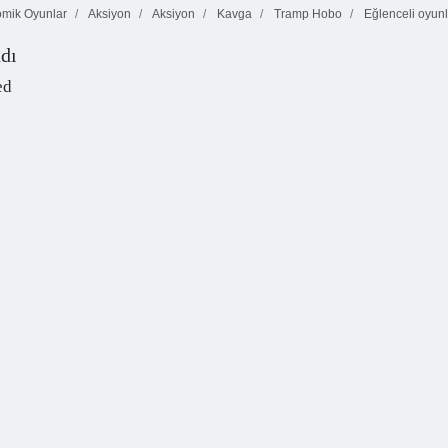
mik Oyunlar
Aksiyon
Aksiyon
Kavga
Tramp Hobo
Eğlenceli oyunl
dı
Taktik Silah
Lazerden
Paketi 2
Aptal zombiler 2
Kurtulan
ed