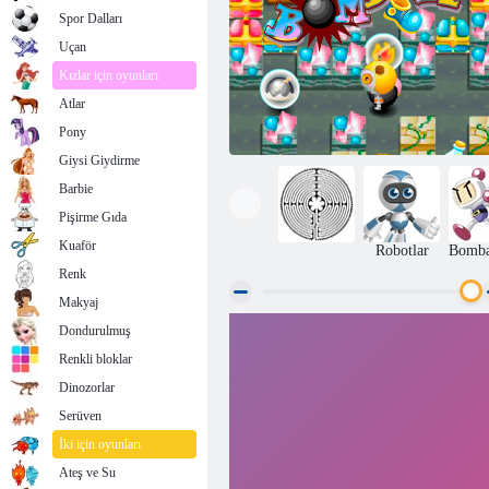
Spor Dalları
Uçan
Kızlar için oyunları
Atlar
Pony
Giysi Giydirme
Barbie
Pişirme Gıda
Kuaför
Robotlar
Bomba
Renk
Makyaj
Dondurulmuş
Bombala
Renkli bloklar
Dinozorlar
Serüven
İki için oyunları
Ateş ve Su