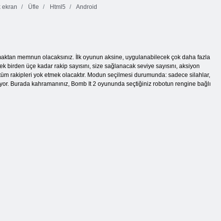
 ekran
Üfle
Html5
Android
maktan memnun olacaksınız. İlk oyunun aksine, uygulanabilecek çok daha fazla
erek birden üçe kadar rakip sayısını, size sağlanacak seviye sayısını, aksiyon
iz tüm rakipleri yok etmek olacaktır. Modun seçilmesi durumunda: sadece silahlar,
riyor. Burada kahramanınız, Bomb It 2 oyununda seçtiğiniz robotun rengine bağlı