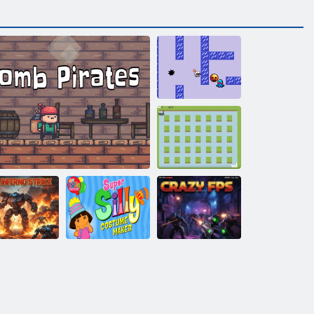
Baa-bomba
labirent
Kaz patlama
savaşı
Kaşif Dora
Robot
Süper Aptal
Cehennem
Kostüm
Saldırısı
Bomba Korsanları
Yapımcısı
Çılgın FPS