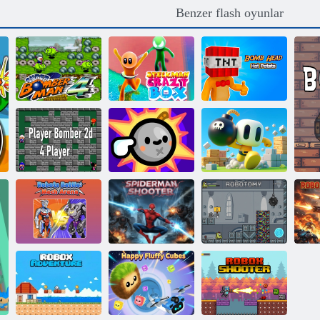
Benzer flash oyunlar
Süper Bombacı
Çöp Adam
Bomba Kafalı
4
Çılgın Kutu
Sıcak Patates
Oyuncu
Bombacı 2d 4
Tap Boom'a
Oyuncu
dokunun
Bombaman 3D
Robotlar Savaşı:
Örümcek Adam
Makine Arenası
Atıcı
Robotomi