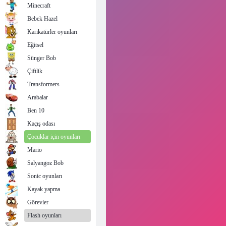
Minecraft
Bebek Hazel
Karikatürler oyunları
Eğitsel
Sünger Bob
Çiftlik
Transformers
Arabalar
Ben 10
Kaçış odası
Çocuklar için oyunları
Mario
Salyangoz Bob
Sonic oyunları
Kayak yapma
Görevler
Flash oyunları