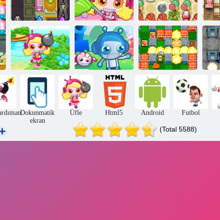
It 3 Bomb - V 1.
00
Bomba 5
Bomba 4
Bomb It
Bomber
Bo
Misyonu
Bomb It TD
Arkadaşlar
rdıman
Dokunmatik
Üfle
Html5
Android
Futbol
ekran
(Total 5588)