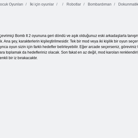
ocuk Oyunları
İki için oyunlar
Robotlar
Bombardıman
Dokunmatik
Mutlu Kabarık
Robox Macerası
Küpler
Robox Atıcı
çevrimiçi Bomb It 2 oyununa geri döndü ve aşık olduğunuz eski arkadaşlarla tanış
. Ana şey, karakterlerin kişileştirilmesidir. Tek bir mod veya iki kişilik bir oyun seç
yrıca oyun sizin için farklı hedefler belirleyebilir. Eğer arcade seçerseniz, görevin
ara toplamak da hedefleriniz olacak. Son fakat en az değil, mod karoları renklendi
nkli bir iz bırakacaktır.