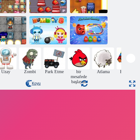
Bombala 3
Bombalama 7
Bomba 6
mbacı Boom
Akış Patlaması
Kid
Bomba 8
Atıcısı
Uzay
Zombi
Park Etme
bir
Atlama
Bulmaca
mesafede
başlayan
Koyu