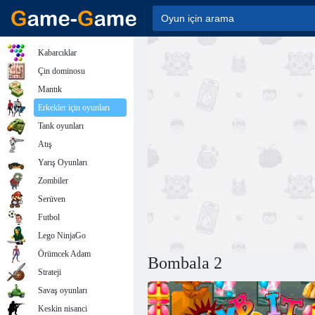
Kabarcıklar
Çin dominosu
Mantık
Erkekler için oyunları
Tank oyunları
Atış
Yarış Oyunları
Zombiler
Serüven
Futbol
Lego NinjaGo
Örümcek Adam
Bombala 2
Strateji
Savaş oyunları
Keskin nisanci