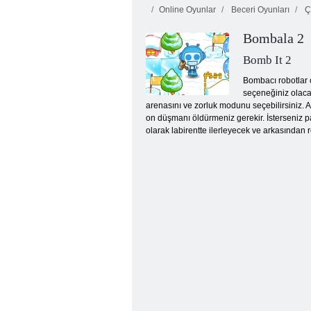
Online Oyunlar
Beceri Oyunları
Ç
Bombala 2
Bomb It 2
Bombacı robotlar 
seçeneğiniz olacak
arenasını ve zorluk modunu seçebilirsiniz. A
Blast Frenzy Bombacı Çatışması
on düşmanı öldürmeniz gerekir. İsterseniz p
olarak labirentte ilerleyecek ve arkasından re