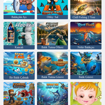
Balıkçılık Ayı
Obby: Sal
Chill Fishing 2 Yeni Ufuklar
Kancalı
Balık Tutma Öfkesi
Nehir Balıkçısı
Balık Tutma Görevi
Balık Görevi
Bir Balık Çalmak