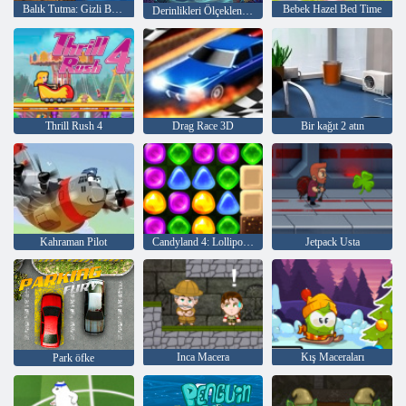
Balık Tutma: Gizli Beyin Çürümesini Yakala
Bebek Hazel Bed Time
Derinlikleri Ölçeklendirin
Thrill Rush 4
Drag Race 3D
Bir kağıt 2 atın
Kahraman Pilot
Candyland 4: Lollipop Bahçesi
Jetpack Usta
Inca Macera
Kış Maceraları
Park öfke