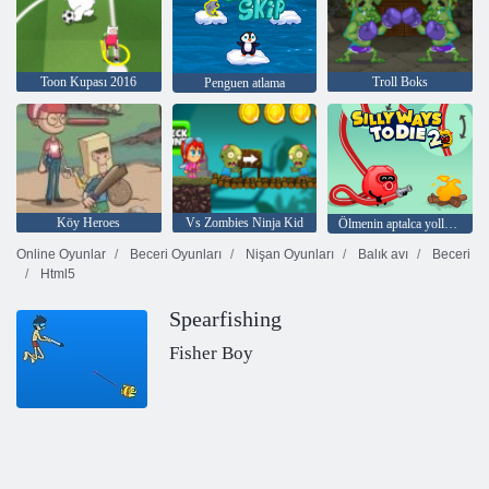
Toon Kupası 2016
Troll Boks
Penguen atlama
Köy Heroes
Vs Zombies Ninja Kid
Ölmenin aptalca yolları 2
Online Oyunlar
Beceri Oyunları
Nişan Oyunları
Balık avı
Beceri
Html5
Spearfishing
Fisher Boy