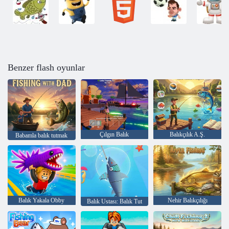
Benzer flash oyunlar
Çılgın Balık
Balıkçılık A.Ş.
Babamla balık tutmak
Balık Yakala Obby
Nehir Balıkçılığı
Balık Ustası: Balık Tut