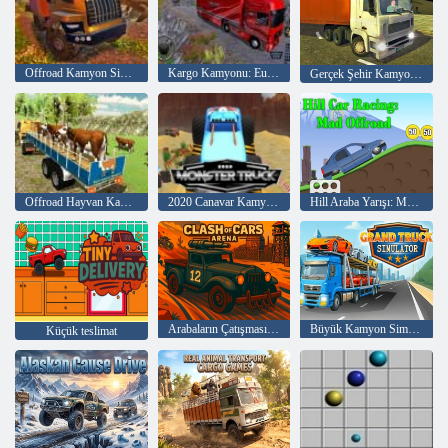
Offroad Kamyon Simülatörü Tepe Tırmanışı
Kargo Kamyonu: Euro Amerikan Turu
Gerçek Şehir Kamyon Simülatörü
Offroad Hayvan Kamyon Taşımacılığı
2020 Canavar Kamyonu
Hill Araba Yarışı: Mad Offroad
Arabaların Çatışması Arenası
Büyük Kamyon Simülatörü
Küçük teslimat