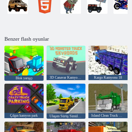
Benzer flash oyunlar
3D Canavar Kamyon Skyroads
Kargo Kamyonu 18
Blok yarışçı
Çılgın kamyon park
Island Clean Truck Çöp Sim
Ulaşım Sürüş Simülatörü