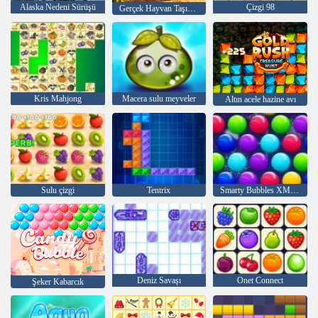
Alaska Nedeni Sürüşü
Çizgi 98
Gerçek Hayvan Taşıma Kargo Oyunları
Kris Mahjong
Macera sulu meyveler
Altın acele hazine avı
Sulu çizgi
Tentrix
Smarty Bubbles XMas Sürümü
Deniz Savaşı
Onet Connect
Şeker Kabarcık