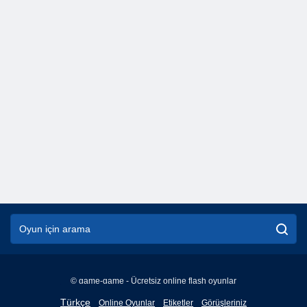
© game-game - Ücretsiz online flash oyunlar
English
Türkçe
Online Oyunlar
Etiketler
Görüşleriniz