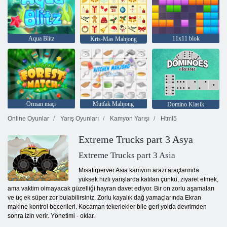
Aqua Blitz
11x11 blok
Kris-Mas Mahjong
Orman maçı
Mutfak Mahjong
Domino Klasik
Online Oyunlar
Yarış Oyunları
Kamyon Yarışı
Html5
Extreme Trucks part 3 Asya
Extreme Trucks part 3 Asia
Misafirperver Asia kamyon arazi araçlarında
yüksek hızlı yarışlarda katılan çünkü, ziyaret etmek,
ama vaktim olmayacak güzelliği hayran davet ediyor. Bir on zorlu aşamaları
ve üç ek süper zor bulabilirsiniz. Zorlu kayalık dağ yamaçlarında Ekran
makine kontrol becerileri. Kocaman tekerlekler bile geri yolda devrimden
sonra izin verir. Yönetimi - oklar.