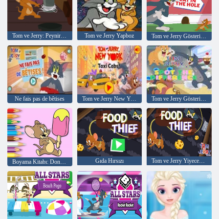
Tom ve Jerry: Peynir Atışı
Tom ve Jerry Yapboz
Tom ve Jerry Gösterisi Öykü Kitabı Delikteki Kedi
Ne fais pas de bêtises
Tom ve Jerry New York'ta: Taksiler
Tom ve Jerry Gösterisi Farkı Bulun
Gıda Hırsızı
Tom ve Jerry Yiyecek Hırsızını Gösteriyor
Boyama Kitabı: Dondurma Jerry