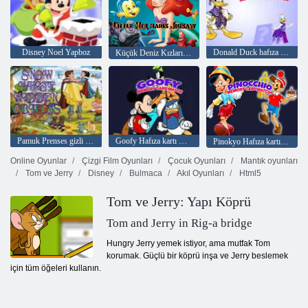
Disney Noel Yapboz
Donald Duck hafıza kartı eşleşmesi
Küçük Deniz Kızları Yapboz
Pamuk Prenses gizli nesneler
Goofy Hafıza kartı Maç
Pinokyo Hafıza kartı Maç
Online Oyunlar
Çizgi Film Oyunları
Çocuk Oyunları
Mantık oyunları
Tom ve Jerry
Disney
Bulmaca
Akıl Oyunları
Html5
Tom ve Jerry: Yapı Köprü
Tom and Jerry in Rig-a bridge
Hungry Jerry yemek istiyor, ama mutfak Tom
korumak. Güçlü bir köprü inşa ve Jerry beslemek
için tüm öğeleri kullanın.