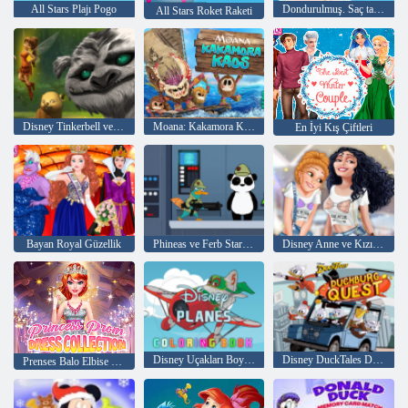
All Stars Plajı Pogo
Dondurulmuş. Saç tasarım
All Stars Roket Raketi
Disney Tinkerbell ve Neverbeast efsanesi Pixie Hollow Pets
Moana: Kakamora Kaos
En İyi Kış Çiftleri
Bayan Royal Güzellik
Phineas ve Ferb Star savaşları Agent P Rebel Spy
Disney Anne ve Kızı Alışveriş Günü
Disney Uçakları Boyama Kitabı
Disney DuckTales Duckburg Görev
Prenses Balo Elbise Koleksiyonu