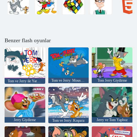
Benzer flash oyunlar
Tom ve Jerry: Mouse Mazy
Tom Jerry Giydirme
Tom ve Jerry ile Yaratın
Jerry Giydirme
Jerry ve Tom Yapboz
Tom ve Jerry: Koşucu