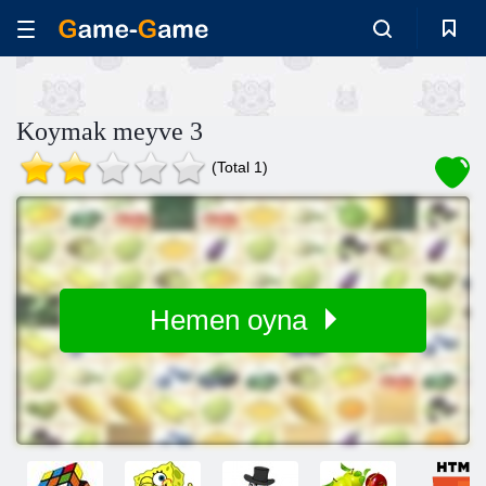
Koymak meyve 3
(Total 1)
Hemen oyna