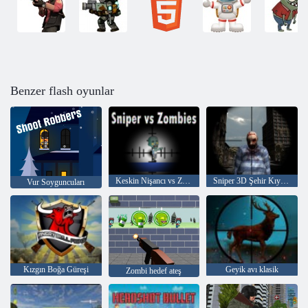
Benzer flash oyunlar
Keskin Nişancı vs Zombies
Sniper 3D Şehir Kıyamet
Vur Soyguncuları
Kızgın Boğa Güreşi
Geyik avı klasik
Zombi hedef ateş