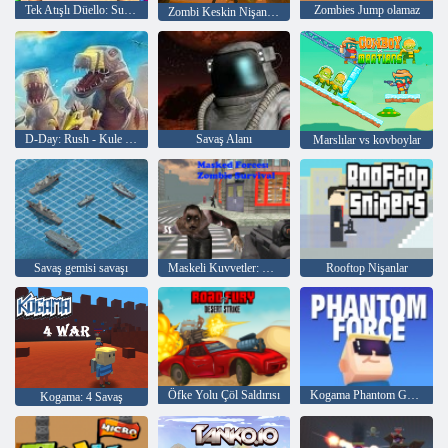
Tek Atışlı Düello: Su Çulluğu ve Gizleme
Zombies Jump olamaz
Zombi Keskin Nişancı Kahramanı
D-Day: Rush - Kule Savunma
Savaş Alanı
Marslılar vs kovboylar
Savaş gemisi savaşı
Maskeli Kuvvetler: Zombie Survival
Rooftop Nişanlar
Öfke Yolu Çöl Saldırısı
Kogama Phantom Gücü
Kogama: 4 Savaş