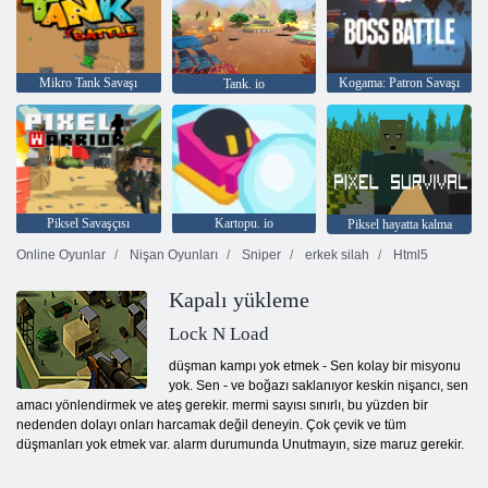
Mikro Tank Savaşı
Kogama: Patron Savaşı
Tank. io
Piksel Savaşçısı
Kartopu. io
Piksel hayatta kalma
Online Oyunlar
Nişan Oyunları
Sniper
erkek silah
Html5
Kapalı yükleme
Lock N Load
düşman kampı yok etmek - Sen kolay bir misyonu
yok. Sen - ve boğazı saklanıyor keskin nişancı, sen
amacı yönlendirmek ve ateş gerekir. mermi sayısı sınırlı, bu yüzden bir
nedenden dolayı onları harcamak değil deneyin. Çok çevik ve tüm
düşmanları yok etmek var. alarm durumunda Unutmayın, size maruz gerekir.