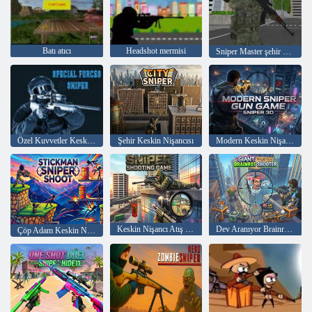
Batı atıcı
Headshot mermisi
Sniper Master şehir avcısı
Özel Kuvvetler Keskin Nişancı
Şehir Keskin Nişancısı
Modern Keskin Nişancı Silahı Oyunu: Keskin Nişancı 3D
Keskin Nişancı Atış Oyunu
Dev Aranıyor Brainrot Shooter
Çöp Adam Keskin Nişancı Vuruşu