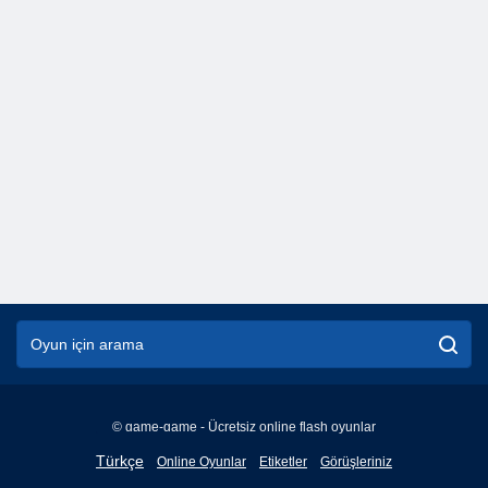
© game-game - Ücretsiz online flash oyunlar
English
Türkçe
Online Oyunlar
Etiketler
Görüşleriniz