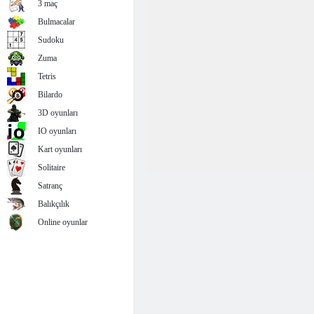
3 maç
Bulmacalar
Sudoku
Zuma
Tetris
Bilardo
3D oyunları
IO oyunları
Kart oyunları
Solitaire
Satranç
Balıkçılık
Online oyunlar