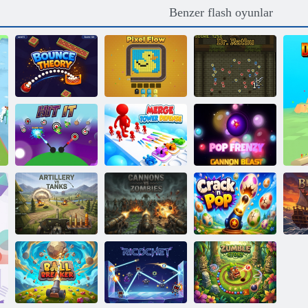
Benzer flash oyunlar
Sıçrama Teorisi
Piksel Akışı
Dr. Ratbu
Kule
Savunmasını
Pop Frenzy Top
Vur
Birleştir
Patlaması
Topçu ve
Toplar vs
Tanklar
Zombiler
Crack ve Pop