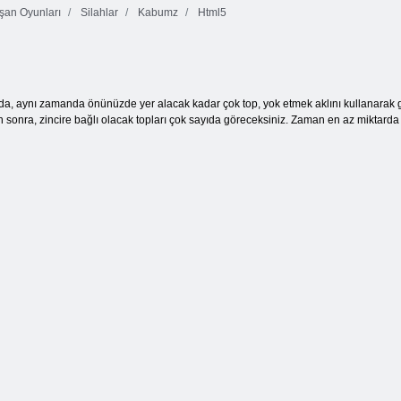
şan Oyunları
Silahlar
Kabumz
Html5
Zumble
Top Kırıcı
Sekme
Hikayesi
, aynı zamanda önünüzde yer alacak kadar çok top, yok etmek aklını kullanarak ge
 sonra, zincire bağlı olacak topları çok sayıda göreceksiniz. Zaman en az miktard