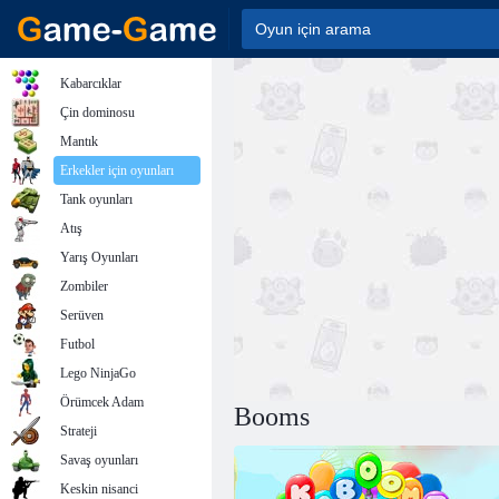
Kabarcıklar
Çin dominosu
Mantık
Erkekler için oyunları
Tank oyunları
Atış
Yarış Oyunları
Zombiler
Serüven
Futbol
Lego NinjaGo
Örümcek Adam
Booms
Strateji
Savaş oyunları
Keskin nisanci