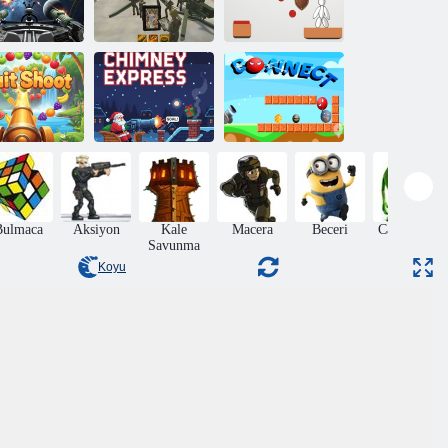
Uçak Uzay
Kalkan
Kulesi
Topçu Süresi
Savunucusu
eyve Çekimi
Baca Ekspresi
Bağlamak
Bulmaca
Aksiyon
Kale
Macera
Beceri
Canavarlar
Savunma
Koyu