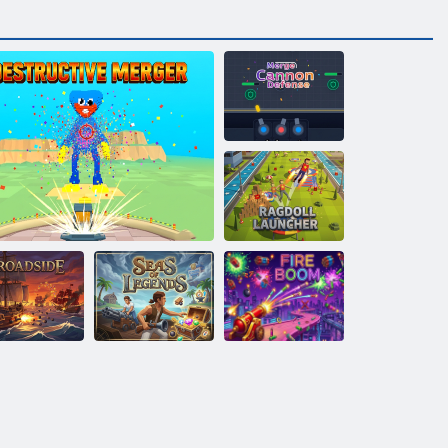
Top
Savunmasını
Birleştir
Ragdoll
Başlatıcısı
Yangın
Geniş kenar
Yıkıcı Birleşme
Efsane Denizleri
Patlaması