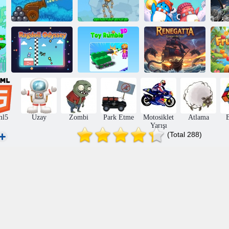
Kabarcık
Kabumz 3
Kaboomz 4
penguenler
Ragdoll
Oyuncaklar
Odyssey
Rumble 3D
Renegatta
M
ml5
Uzay
Zombi
Park Etme
Motosiklet
Atlama
Yarışı
(Total 288)