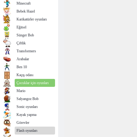
Minecraft
Bebek Hazel
Karikatürler oyunları
Eğitsel
Sünger Bob
Çiftlik
Transformers
Arabalar
Ben 10
Kaçış odası
Çocuklar için oyunları
Mario
Salyangoz Bob
Sonic oyunları
Kayak yapma
Görevler
Flash oyunları