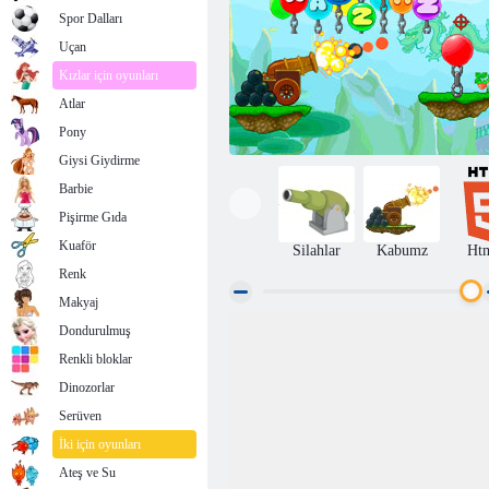
Spor Dalları
Uçan
Kızlar için oyunları
Atlar
Pony
Giysi Giydirme
Barbie
Pişirme Gıda
Kuaför
Silahlar
Kabumz
Ht
Renk
Makyaj
Dondurulmuş
Cannon 2
Renkli bloklar
Dinozorlar
Serüven
İki için oyunları
Ateş ve Su