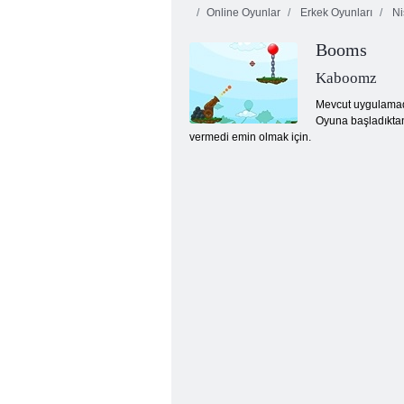
Online Oyunlar
Erkek Oyunları
Ni
Booms
Kaboomz
Mevcut uygulamada
Oyuna başladıktan
vermedi emin olmak için.
Bir Nokta Topu