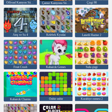
Offroad Kamyon Sürüş Oyunu
Çizgi 98
Çamur Kamyonu Sürüşü
Ateş ve Su 4
Kelebek Kyodai
Lanetli Hazine 2
Fruit Crush
Kabarcık Gemes
Sulu çizgi
Onbir onbir
Kurabiye ezmesi 2
Kabarcık Charms