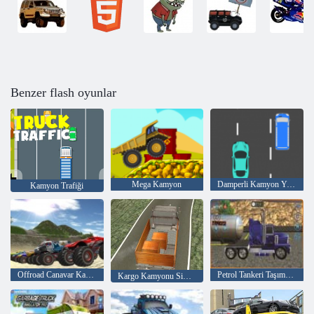
Benzer flash oyunlar
Mega Kamyon
Damperli Kamyon Yarışı
Kamyon Trafiği
Offroad Canavar Kamyonları
Petrol Tankeri Taşımacılığı
Kargo Kamyonu Simülatörü