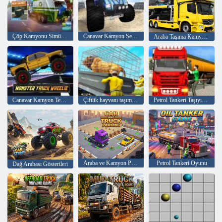
Çöp Kamyonu Simülatörü
Canavar Kamyon Serbest Stil
Araba Taşıma Kamyonu
Canavar Kamyon Tekerleği
Çiftlik hayvanı taşımacılığı
Petrol Tankeri Taşıyıcı Kamyon Simülatörü
Araba ve Kamyon Park Etme
Petrol Tankeri Oyunu
Dağ Arabası Gösterileri