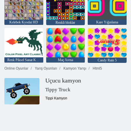
Kelebek Kyodai HD
Kare Yığınlama
Renkli bloklar
Renk Piksel Sanat Klasik
Maç Arena
Candy Rain 5
Online Oyunlar
Yarış Oyunları
Kamyon Yarışı
Html5
Uçucu kamyon
Tippy Truck
Tippi Kamyon