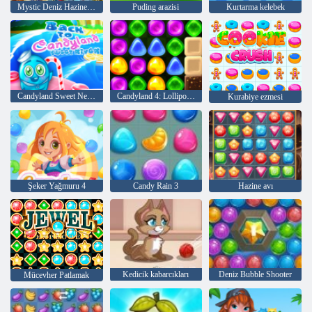
Mystic Deniz Hazineleri
Puding arazisi
Kurtarma kelebek
Candyland Sweet Nehri'ne geri dön
Candyland 4: Lollipop Bahçesi
Kurabiye ezmesi
Şeker Yağmuru 4
Candy Rain 3
Hazine avı
Kedicik kabarcıkları
Deniz Bubble Shooter
Mücevher Patlamak