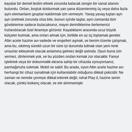
kayalar bir demet teslim etmek zorunda kalacak zengin bir sanal alanını
bulundu. Onları, boşluk doldurmak yan yana düzenlenmiş üç veya daha fazla
aynı elemanların grupları kaldırmak izin vermeyin. Yavaş yavaş tuşları ayrı
ayrı üretmek zorunda olsa bile, bunun içinde taşlar, aynı zamanda tüm
gövdelerine sadece bulacaksınız, mayın derinliklerine ilerlemenizi
hızlandıracak özel ikramiye görünür. Kayalıkların arasında ucuz büyük
külçeler bulmak, ama onları almak için, birlikte en az üç toplamak gerekir.
Altın acele hazine avı vadede ve engelleri aşmak, ve benim özenle çalışmak,
ama bu, sıkılmış sürekli uzun bir süre iyi durumda tutmak olan yeni renk
unsurlar ekleyerek olacak anlamına gelmez değil aslında. Oyun buna izin
vermez, dinlenmek yok, ve bu yüzden ondan kırmak zor olacaktır. Fareyi
işletmek veya bir dokunmatik ekrana sahip bir cihazda oynuyorsanız,
parmağınızla sokmak. Mobil ve sabit: Bu ​​arada, oyun Altın acele hazine avı
herhangi bir cihaz oynatmak için kullanılabilir olduğunu dikkat çekicidir. Ne
zaman ve nerede çevreye dikkat ederek değil, rahat Play it, hazine senin
olacak, çünkü kıskanç olacak, ve ele alınmamıştır.