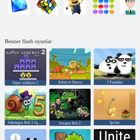
Benzer flash oyunlar
Adem ve Havva
3 Pandalar
Süper istifleyici 2
Salyangoz Bob 5 Aşk Hikayesi
İpi kes
Soygun Bob 2