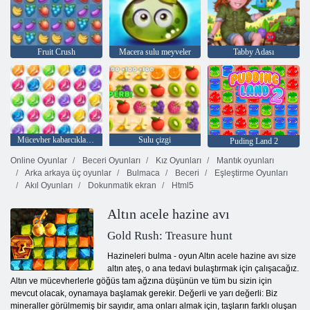
Fruit Crush
Macera sulu meyveler
Tabby Adası
Mücevher kabarcıkları 3
Sulu çizgi
Puding Land 2
Online Oyunlar
Beceri Oyunları
Kız Oyunları
Mantık oyunları
Arka arkaya üç oyunlar
Bulmaca
Beceri
Eşleştirme Oyunları
Akıl Oyunları
Dokunmatik ekran
Html5
Altın acele hazine avı
Gold Rush: Treasure hunt
Hazineleri bulma - oyun Altın acele hazine avı size
altın ateş, o ana tedavi bulaştırmak için çalışacağız.
Altın ve mücevherlerle göğüs tam ağzına düşünün ve tüm bu sizin için
mevcut olacak, oynamaya başlamak gerekir. Değerli ve yarı değerli: Biz
mineraller görülmemiş bir sayıdır, ama onları almak için, taşların farklı oluşan