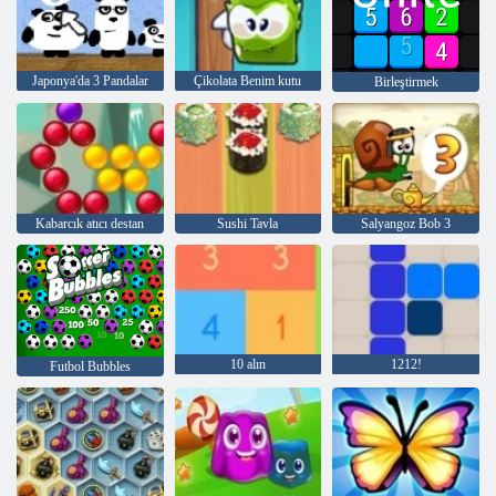
Japonya'da 3 Pandalar
Çikolata Benim kutu
Birleştirmek
Kabarcık atıcı destan
Sushi Tavla
Salyangoz Bob 3
10 alın
1212!
Futbol Bubbles