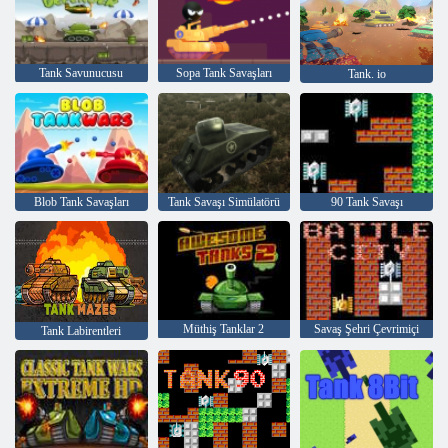
Tank Savunucusu
Sopa Tank Savaşları
Tank. io
Blob Tank Savaşları
Tank Savaşı Simülatörü
90 Tank Savaşı
Müthiş Tanklar 2
Savaş Şehri Çevrimiçi
Tank Labirentleri