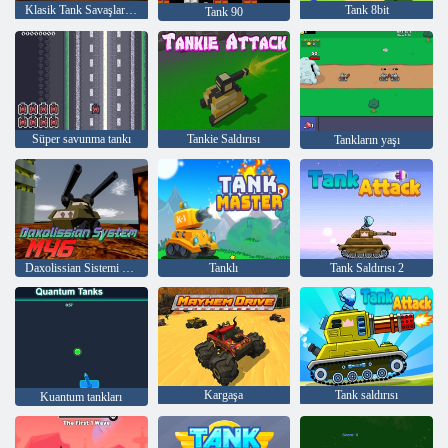
Klasik Tank Savaşları Extreme HD
Tank 8bit
Tank 90
Süper savunma tankı
Tankie Saldırısı
Tankların yaşı
Daxolissian Sistemi M46
Tanklı
Tank Saldırısı 2
Kargaşa
Tank saldırısı
Kuantum tankları