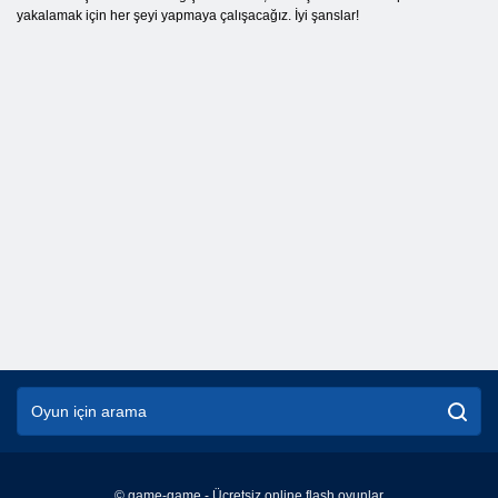
yakalamak için her şeyi yapmaya çalışacağız. İyi şanslar!
© game-game - Ücretsiz online flash oyunlar