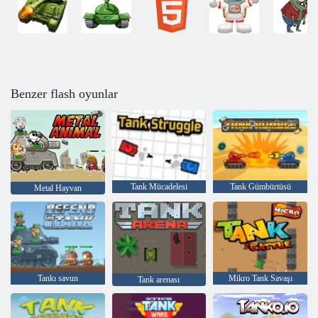
Benzer flash oyunlar
Tank Mücadelesi
Tank Gümbürtüsü
Metal Hayvan
Tankı savun
Mikro Tank Savaşı
Tank arenası