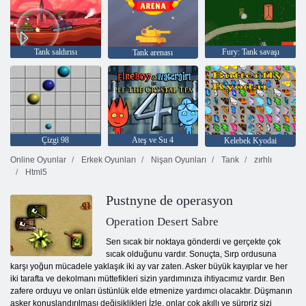
Tank saldırısı
Fury: Tank savaşı
Tank arenası
Çizgi 98
Ateş ve Su 4
Kelebek Kyodai
Online Oyunlar
Erkek Oyunları
Nişan Oyunları
Tank
zırhlı
Html5
Pustnyne de operasyon
Operation Desert Sabre
Sen sıcak bir noktaya gönderdi ve gerçekte çok
sıcak olduğunu vardır. Sonuçta, Sırp ordusuna
karşı yoğun mücadele yaklaşık iki ay var zaten. Asker büyük kayıplar ve her
iki tarafta ve dekolmanı müttefikleri sizin yardımınıza ihtiyacımız vardır. Ben
zafere orduyu ve onları üstünlük elde etmenize yardımcı olacaktır. Düşmanın
asker konuşlandırılması değişiklikleri İzle, onlar çok akıllı ve sürpriz sizi