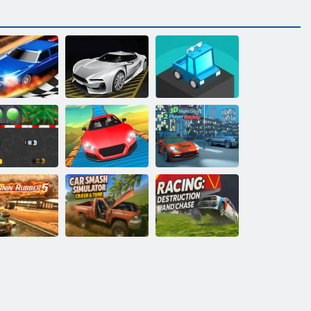
rag Race 3D
Eğitim Otopark
Blok yarışçı
İmkansız araba
3D Night City 2
 Araba Yarışı
dublörleri 3D
Oyuncu Yarışı
Araba Smash
rnin kauçuk 5
Simulator Crash
Yarış: Yıkım ve
xs
& Tune
Kovalamaca