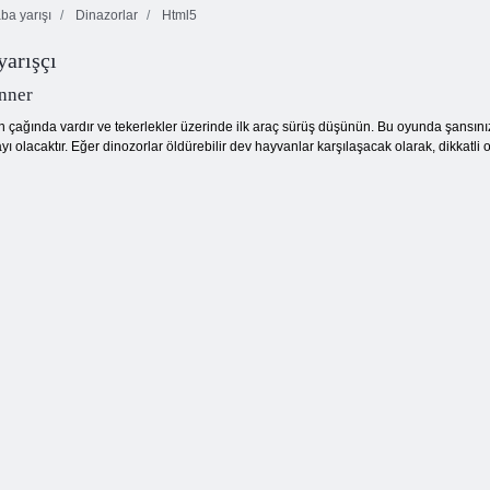
ba yarışı
Dinazorlar
Html5
yarışçı
Drift Kupası Yarışı
nner
rın çağında vardır ve tekerlekler üzerinde ilk araç sürüş düşünün. Bu oyunda şansını
ayı olacaktır. Eğer dinozorlar öldürebilir dev hayvanlar karşılaşacak olarak, dikkatli 