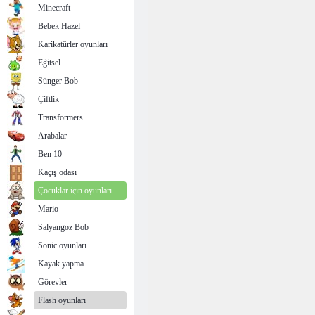
Minecraft
Bebek Hazel
Karikatürler oyunları
Eğitsel
Sünger Bob
Çiftlik
Transformers
Arabalar
Ben 10
Kaçış odası
Çocuklar için oyunları
Mario
Salyangoz Bob
Sonic oyunları
Kayak yapma
Görevler
Flash oyunları