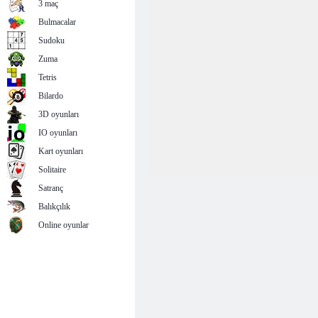
3 maç
Bulmacalar
Sudoku
Zuma
Tetris
Bilardo
3D oyunları
IO oyunları
Kart oyunları
Solitaire
Satranç
Balıkçılık
Online oyunlar