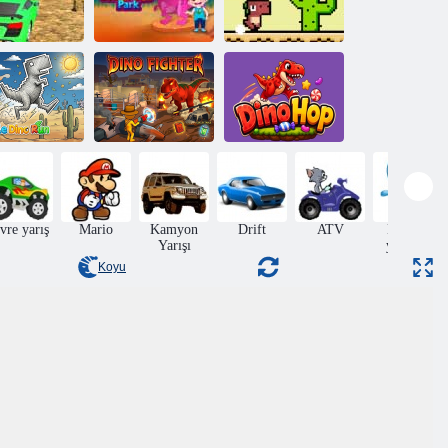
Dino Araba
Bebek Hazel
Piksel Dino
Yarışı
Dinozor Parkı
Çalıştır
oodle Dino
Dinozor
Koşusu
Savaşçısı
DinoHop
vre yarış
Mario
Kamyon
Drift
ATV
Kaykay
Yarışı
yapmak
Koyu