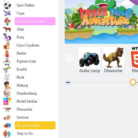
Spor Dalları
Uçan
Kızlar için oyunları
Atlar
Pony
Giysi Giydirme
Barbie
Pişirme Gıda
Kuaför
Araba yarışı
Dinazorlar
Ht
Renk
Makyaj
Dondurulmuş
Küçük Dino Macerası
Renkli bloklar
Dinozorlar
Serüven
İki için oyunları
Ateş ve Su