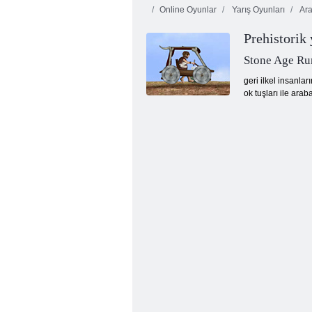
Online Oyunlar
Yarış Oyunları
Ara
Arabaların
Prehistorik 
Araba Drift
Çatışması
Yarışçısı
Arenası
Stone Age Ru
geri ilkel insanla
ok tuşları ile arab