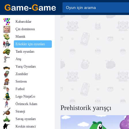
Kabarcıklar
Çin dominosu
Mantık
Erkekler için oyunları
Tank oyunları
Atış
Yarış Oyunları
Zombiler
Serüven
Futbol
Lego NinjaGo
Örümcek Adam
Prehistorik yarışçı
Strateji
Savaş oyunları
Keskin nisanci