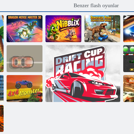
Benzer flash oyunlar
Ejderha
Dinozor Parkı
Birleştirme
Jurassic Dino
Ustası 3D
Nibblix
Dünyası
D
Rakip Rush
2D
Bu
4x4 canavar