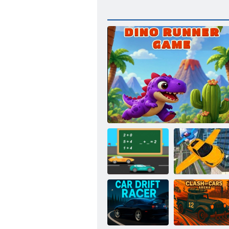
Sayı
Uçan araba
Kompozisyonu
Dino Koşucusu Oyunu
simülatörü 3D