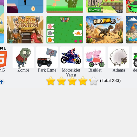
Dino Meat Hunt
Jurassic Run
Dino Run
Yeni Macera
Dinozor Koşusu
D
Horik Viking
Dino Rengi
3D
ml5
Zombi
Park Etme
Motosiklet
Bisiklet
Atlama
de
Yarışı
(Total 233)