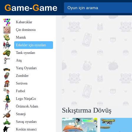
Kabarcıklar
Çin dominosu
Mantık
Erkekler için oyunları
Tank oyunları
Atış
Yarış Oyunları
Zombiler
Serüven
Futbol
Lego NinjaGo
Örümcek Adam
Sıkıştırma Dövüş
Strateji
Savaş oyunları
Keskin nisanci