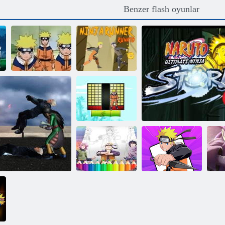
Benzer flash oyunlar
Nerede gerçek
Ninja Koşucusu
Naruto Guess
Runato
Naruto Zıplama
Gücü
Naruto
Shippuden
Haydi Naruto'yu
N
Boyama Kitabı
Renklendirelim
Naruto nihai ninja fırtına