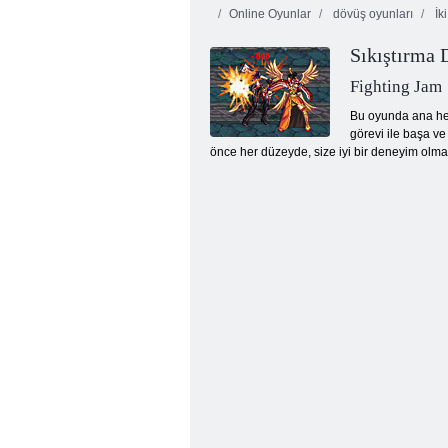
Online Oyunlar
dövüş oyunları
İki
Çizgi Roman
Çizgi Roman
Sıkıştırma 
Yıldızları
Yıldızları
Dövüşüyor 3. 2
Dövüşüyor 3. 6
Naruto
Fighting Jam
Bu oyunda ana hed
görevi ile başa v
önce her düzeyde, size iyi bir deneyim olmas