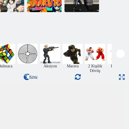
Naruto Ninja
Naruto Ücretsiz
ılgın Naruto
Konseyi
Dövüş: Sezon 2
Bulmaca
Aksiyon
Macera
2 Kişilik
Kung fu
Dövüş
Koyu