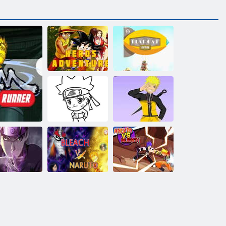
Kahramanlar
Flapcat
macera
steampunk
Naruto'yu
Naruto Boyama
Giydir
Bleach
aruto Komik
Naruto'ya Karşı
Naruto vs
 koşucusu
Oyunlar
3. 3
Bleach