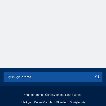
© game-game - Ücretsiz online flash oyunlar
English
Türkçe
Online Oyunlar
Etiketler
Görüşleriniz