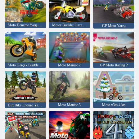
Moto Deneme Yarışı 2: İki Oyuncu
Motor Bisiklet Pizza Teslimat 2020
GP Moto Yarışı
Moto Gerçek Bisiklet Yarışı
Moto Maniac 2
GP Moto Racing 2
Moto Maniac 3
Moto x3m 4 kış
Dirt Bike Enduro Yarışı