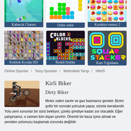
Kabarcık Charms
Kurabiye ezmesi 2
Onbir onbir
Kelebek Kyodai HD
Renkli bloklar
Kare Yığınlama
Online Oyunlar
Yarış Oyunları
Motosiklet Yarışı
Html5
Kirli Biker
Dirty Biker
Motor zaten sarılır ve gaz basmanız gerekir. Bizim
şoför bir sonraki yolculuk yapar, sizinle beraberdir.
Yolu yeni sorunlar bir sürü bekliyor, çünkü şimdiye kadar zor olacaktır. Eğer
çalışırsanız, o zaman tüm dışarı çevirin. Önemli bir kaza içine almak ve
yeniden yolunuzu başlamak zorunda değildir.