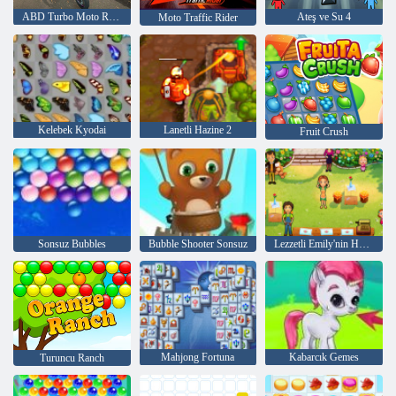
ABD Turbo Moto Racer Nitro Bisiklet Yarışı
Ateş ve Su 4
Moto Traffic Rider
Kelebek Kyodai
Lanetli Hazine 2
Fruit Crush
Sonsuz Bubbles
Bubble Shooter Sonsuz
Lezzetli Emily'nin Home Sweet Home
Mahjong Fortuna
Kabarcık Gemes
Turuncu Ranch