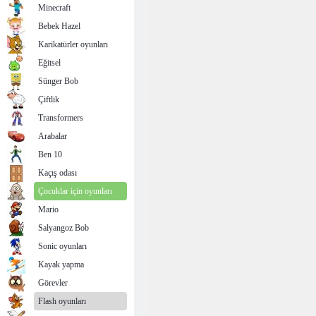
Minecraft
Bebek Hazel
Karikatürler oyunları
Eğitsel
Sünger Bob
Çiftlik
Transformers
Arabalar
Ben 10
Kaçış odası
Çocuklar için oyunları
Mario
Salyangoz Bob
Sonic oyunları
Kayak yapma
Görevler
Flash oyunları