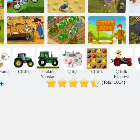
Çiftlik çılgınlığı
Çiftçi 2 - Köy
Çiftçi-racer
3
kaydet
Domuzu
Önündeki
Engeller
Yeni Çiftçi 2
Koyun çiftliği
Yo
erama
Çiftlik
Traktör
Çiftçi
Çiftlik
Çiftlik
Yarışlari
Ekspresi
(Total 1014)