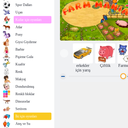
Spor Dalları
Uçan
Kızlar için oyunları
Atlar
Pony
Giysi Giydirme
Barbie
Pişirme Gıda
Kuaför
erkekler
Çiftlik
Farm
için yarış
Renk
Makyaj
Dondurulmuş
Farm Mania
Renkli bloklar
Dinozorlar
Serüven
İki için oyunları
Ateş ve Su