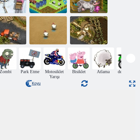
Çiftçi 3 -
Bir çiftlik
Mevsimler
kurmak
Kırsal
Çiftlik çılgınlığı
uda Фермер
2
Youda Çiftçi
Zombi
Park Etme
Motosiklet
Bisiklet
Atlama
devre yarış
Yarışı
Koyu