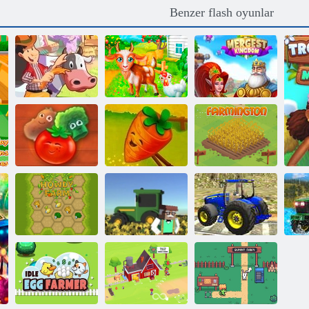
Benzer flash oyunlar
Farm Günü
Çiftlik günleri
En İyisi Krallık
Çiftlik Bulma
Çiftlik Bulma
Hikayesi 2
Hikayesi
Farmington
Ka
Tankları Çalan
Dr. Traktör
S
Howdy Çiftliği
Çiftçiler
Tarımı