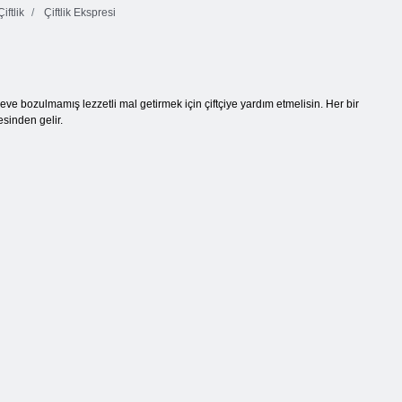
iftlik
Çiftlik Ekspresi
e bozulmamış lezzetli mal getirmek için çiftçiye yardım etmelisin. Her bir
esinden gelir.