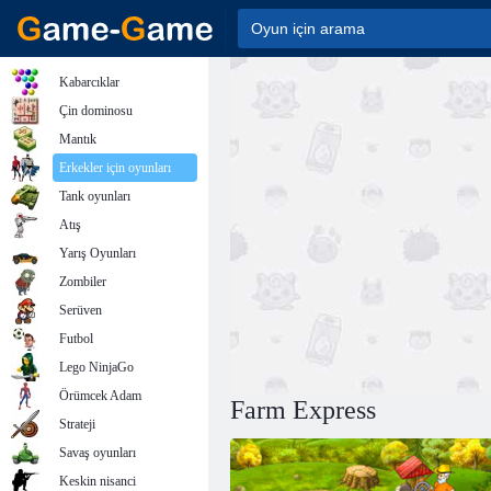
Kabarcıklar
Çin dominosu
Mantık
Erkekler için oyunları
Tank oyunları
Atış
Yarış Oyunları
Zombiler
Serüven
Futbol
Lego NinjaGo
Örümcek Adam
Farm Express
Strateji
Savaş oyunları
Keskin nisanci