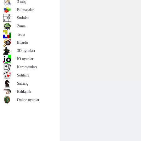
3 maç
Bulmacalar
Sudoku
Zuma
Tetris
Bilardo
3D oyunları
IO oyunları
Kart oyunları
Solitaire
Satranç
Balıkçılık
Online oyunlar