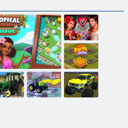
Şövalyeler ve
Gelinler
Küçük Çiftlik
Tıklayıcısı
rgo Traktörü
Çiftçilik
ABD Modern
imülasyonu
Çiftlik
Traktör Park
Oyunu
Tropikal birleştirme
Simülatörü
Etme Oyunu