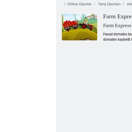
Online Oyunlar
Yarış Oyunları
erk
Farm Expre
Farm Express
Hasat domates bu y
domates kaybetti i
Cazibe çiftliği