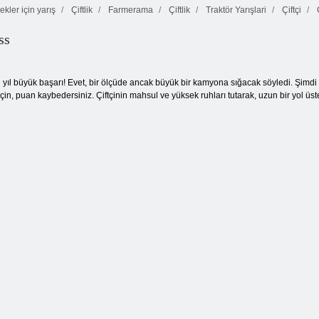
ekler için yarış
Çiftlik
Farmerama
Çiftlik
Traktör Yarışlari
Çiftçi
Ç
ss
Boş yumurta
çiftçisi
Batı Çiftliği
Tavşan çiftliği
ıl büyük başarı! Evet, bir ölçüde ancak büyük bir kamyona sığacak söyledi. Şimdi ev
çin, puan kaybedersiniz. Çiftçinin mahsul ve yüksek ruhları tutarak, uzun bir yol üst