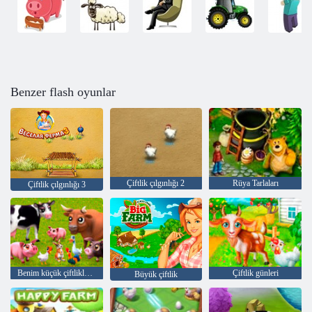
Benzer flash oyunlar
Çiftlik çılgınlığı 2
Rüya Tarlaları
Çiftlik çılgınlığı 3
Benim küçük çiftliklerim
Çiftlik günleri
Büyük çiftlik