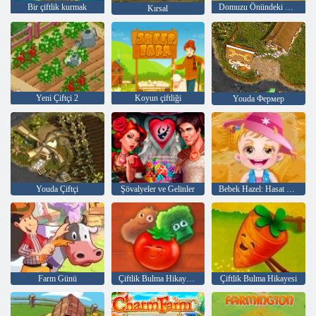
Bir çiftlik kurmak
Domuzu Önündeki Engeller
Kırsal
Yeni Çiftçi 2
Koyun çiftliği
Youda Фермер
Youda Çiftçi
Şövalyeler ve Gelinler
Bebek Hazel: Hasat Şenliği
Farm Günü
Çiftlik Bulma Hikayesi 2
Çiftlik Bulma Hikayesi