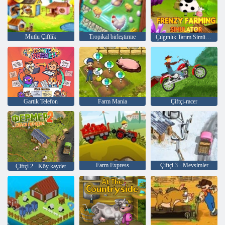
Mutlu Çiftlik
Tropikal birleştirme
Çılgınlık Tarım Simülatörü
Gartik Telefon
Farm Mania
Çiftçi-racer
Farm Express
Çiftçi 3 - Mevsimler
Çiftçi 2 - Köy kaydet