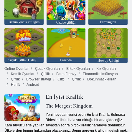
Benim küçük çiftliğim
Farmington
Cazibe çiftliği
Küçük Çiftlik Tıklayıcısı
Fazenda
Howdy Çiftliği
Online Oyunlar
Çocuk Oyunları
Erkek Oyunları
Kız Oyunları
Komik Oyunlar
Çiftlik
Farm Frenzy
Ekonomik simülasyon
Çiftlik
Browser strateji
Çiftçi
Çiftlik
Dokunmatik ekran
Html5
Android
En İyisi Krallık
The Mergest Kingdom
Yeni heyecan verici oyun En İyisi Krallık: Bulmaca
Birleştir sihrin hala var olduğu bir ana gideceğiz.
Kara büyücülerle yapılan savaştan sonra birçok krallık harabeye dönmüştür.
Ülkelerden birinin hükümdarı olacaksınız. Senin görevin krallığını geliştirmek.