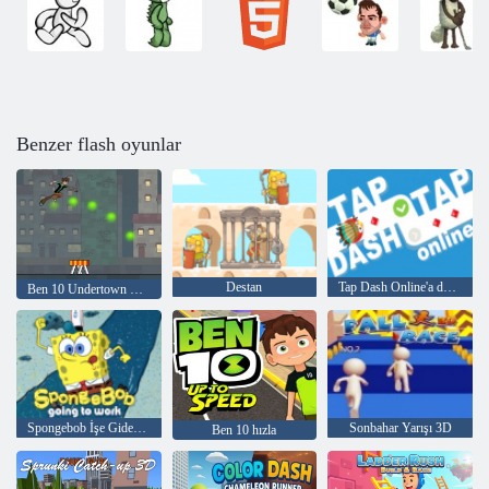
Benzer flash oyunlar
Destan
Tap Dash Online'a dokunun
Ben 10 Undertown Runner
Spongebob İşe Gidecek
Sonbahar Yarışı 3D
Ben 10 hızla