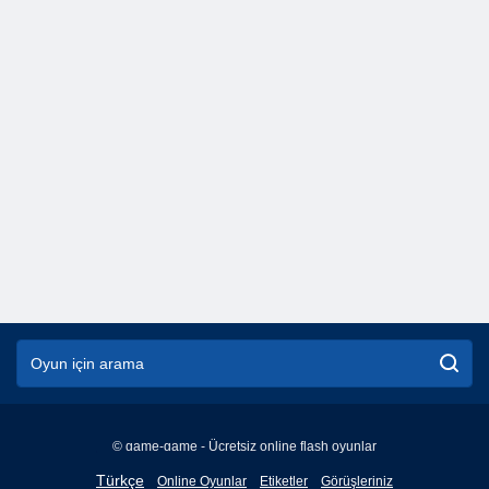
© game-game - Ücretsiz online flash oyunlar
English
Türkçe
Online Oyunlar
Etiketler
Görüşleriniz