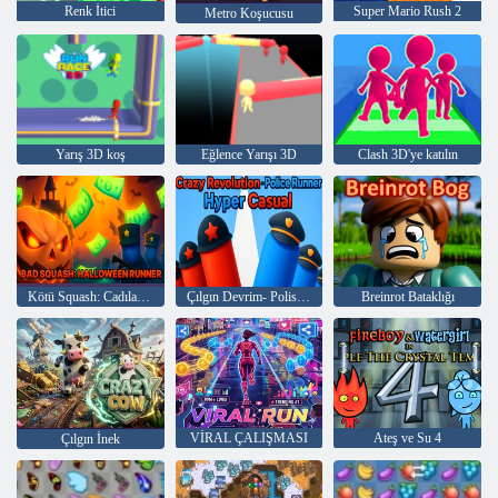
Renk İtici
Super Mario Rush 2
Metro Koşucusu
Yarış 3D koş
Eğlence Yarışı 3D
Clash 3D'ye katılın
Kötü Squash: Cadılar Bayramı Koşucusu
Çılgın Devrim- Polis Koşucusu Hyper Casual
Breinrot Bataklığı
VİRAL ÇALIŞMASI
Ateş ve Su 4
Çılgın İnek