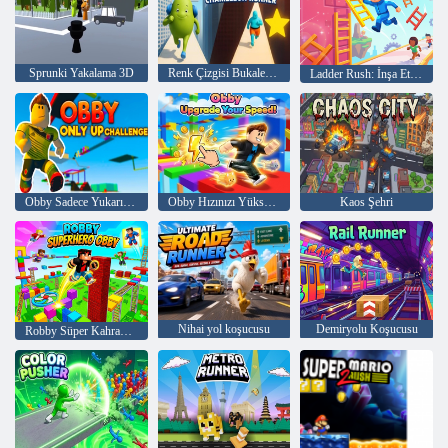
Sprunki Yakalama 3D
Renk Çizgisi Bukalemun Koşucusu
Ladder Rush: İnşa Et ve Yarış
Obby Sadece Yukarı Mücadelesi
Obby Hızınızı Yükseltin!
Kaos Şehri
Nihai yol koşucusu
Demiryolu Koşucusu
Robby Süper Kahraman Obby