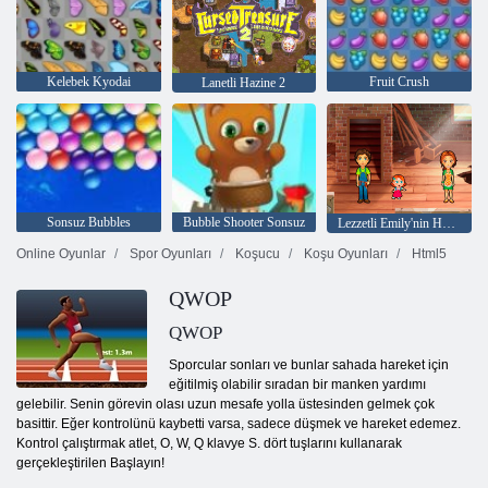
Kelebek Kyodai
Fruit Crush
Lanetli Hazine 2
Sonsuz Bubbles
Bubble Shooter Sonsuz
Lezzetli Emily'nin Home Sweet Home
Online Oyunlar
Spor Oyunları
Koşucu
Koşu Oyunları
Html5
QWOP
QWOP
Sporcular sonları ve bunlar sahada hareket için
eğitilmiş olabilir sıradan bir manken yardımı
gelebilir. Senin görevin olası uzun mesafe yolla üstesinden gelmek çok
basittir. Eğer kontrolünü kaybetti varsa, sadece düşmek ve hareket edemez.
Kontrol çalıştırmak atlet, O, W, Q klavye S. dört tuşlarını kullanarak
gerçekleştirilen Başlayın!