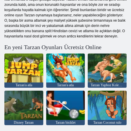
zorunda kaldı, ama onun korunaklı hayvanlar ve ona böyle zor ve sıradışı
koşullarda hayatta kalmak için öğrenirler. Şimdi bunlardan biridir ve ücretsiz
online oyun Tarzan oynamaya başlarsanız, neler yapabileceğini gösteriyor.
O, başka bir asma atlamak şey maliyet yüksek şubesine tırmanmaya ve balık
sırasında büyük bir inci ve yakalamak altına almak için derin nehre
yükseklikten onu banana split Hindistan cevizi ve atlama ile açlıktan değil. O
hayvanlarla nasıl dost görmek ve onun antics kendilerini tekrar deneyin.
En yeni Tarzan Oyunları Ücretsiz Online
Tarzan'a atla
Tarzan'a atla
Tarzan Yapboz Koleksiyonu
Disney Tarzan
Tarzan bisiklet
Tarzan Coconut rulo