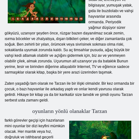
bilgisayar, yumuşak yatak,
gıda ile buzdolabı ve vahşi
hayvanlar arasında
ormanda. Periyodik
yağmur düşüyor sürer
gökyüzü, uzanıyor şeyden önce, rüzgar bazen dayanılmaz sıcak zemin,
ısırma böcekler ve zhalyatsya, dışarı bitkileri çeker, ve diğer zamanlarda çok
soğuk. Ben zehirli bir yılan, örümcek veya sivrisinek sokması olma riski,
sokaklarda uyumak zorunda kaldı. Su aç timsahlar pusuda, ağaç büyük bir
vahşi kedi atlamak olabilir ve açlığını gidermek için, biz av ve yenmeyen
olabilir çilek, almak zorunda. Uçurumun alt uzanıyor ya da bataklık Bunun
yerine, tesir ve birinden diğerine atlayabilir Internet, TV ve eğlence sadece
sarmaşıklar olarak kitap, başka bir yere arazi üzerinden taşımak.
Zaten yaşadığı tam olarak ne Tarzan ile bir ilişki olmalıdır. Bir kez ormanda bir
çocuk, o bazı hayvanlar ile arkadaş yaptı ve onlar kendi yavrusu olarak
getirdi. Hikaye bir kitap ya da bir karikatür size tanıdık ve şimdi oyunu Tarzan
serbest usta zamanı geldi.
oyunların yönlü olanaklar Tarzan
farklı görevler geçişi için hazırlanan
mini oyunlar bir dizi keyfini mümkün
olacak. Her mantık veya hız,
doğruluk ve istihbarat geçerli