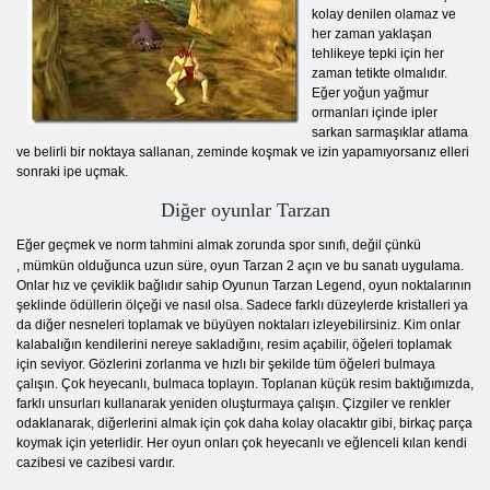
kolay denilen olamaz ve
her zaman yaklaşan
tehlikeye tepki için her
zaman tetikte olmalıdır.
Eğer yoğun yağmur
ormanları içinde ipler
sarkan sarmaşıklar atlama
ve belirli bir noktaya sallanan, zeminde koşmak ve izin yapamıyorsanız elleri
sonraki ipe uçmak.
Diğer oyunlar Tarzan
Eğer geçmek ve norm tahmini almak zorunda spor sınıfı, değil çünkü
, mümkün olduğunca uzun süre, oyun Tarzan 2 açın ve bu sanatı uygulama.
Onlar hız ve çeviklik bağlıdır sahip Oyunun Tarzan Legend, oyun noktalarının
şeklinde ödüllerin ölçeği ve nasıl olsa. Sadece farklı düzeylerde kristalleri ya
da diğer nesneleri toplamak ve büyüyen noktaları izleyebilirsiniz. Kim onlar
kalabalığın kendilerini nereye sakladığını, resim açabilir, öğeleri toplamak
için seviyor. Gözlerini zorlanma ve hızlı bir şekilde tüm öğeleri bulmaya
çalışın. Çok heyecanlı, bulmaca toplayın. Toplanan küçük resim baktığımızda,
farklı unsurları kullanarak yeniden oluşturmaya çalışın. Çizgiler ve renkler
odaklanarak, diğerlerini almak için çok daha kolay olacaktır gibi, birkaç parça
koymak için yeterlidir. Her oyun onları çok heyecanlı ve eğlenceli kılan kendi
cazibesi ve cazibesi vardır.