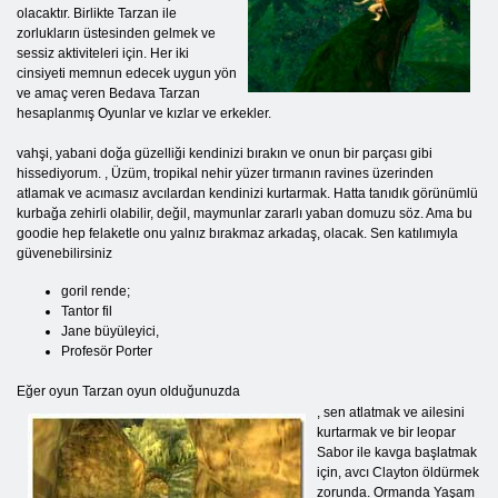
olacaktır. Birlikte Tarzan ile
zorlukların üstesinden gelmek ve
sessiz aktiviteleri için. Her iki
cinsiyeti memnun edecek uygun yön
ve amaç veren Bedava Tarzan
hesaplanmış Oyunlar ve kızlar ve erkekler.
vahşi, yabani doğa güzelliği kendinizi bırakın ve onun bir parçası gibi
hissediyorum. , Üzüm, tropikal nehir yüzer tırmanın ravines üzerinden
atlamak ve acımasız avcılardan kendinizi kurtarmak. Hatta tanıdık görünümlü
kurbağa zehirli olabilir, değil, maymunlar zararlı yaban domuzu söz. Ama bu
goodie hep felaketle onu yalnız bırakmaz arkadaş, olacak. Sen katılımıyla
güvenebilirsiniz
goril rende;
Tantor fil
Jane büyüleyici,
Profesör Porter
Eğer oyun Tarzan oyun olduğunuzda
, sen atlatmak ve ailesini
kurtarmak ve bir leopar
Sabor ile kavga başlatmak
için, avcı Clayton öldürmek
zorunda. Ormanda Yaşam