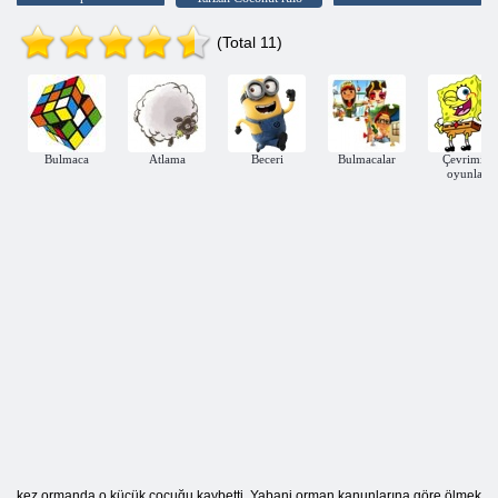
(Total 11)
Bulmaca
Atlama
Beceri
Bulmacalar
Çevrimiçi
oyunlar
kez ormanda o küçük çocuğu kaybetti. Yabani orman kanunlarına göre ölmek