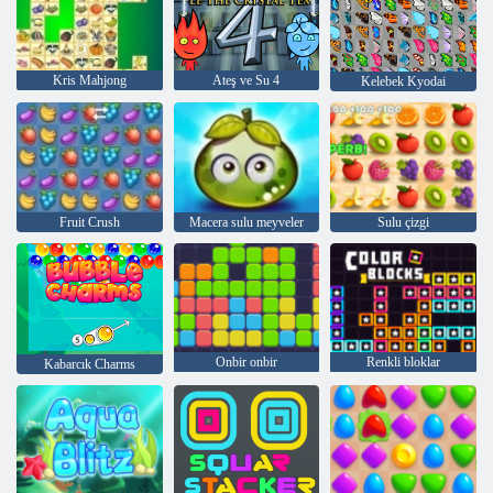
Kris Mahjong
Ateş ve Su 4
Kelebek Kyodai
Fruit Crush
Macera sulu meyveler
Sulu çizgi
Onbir onbir
Renkli bloklar
Kabarcık Charms