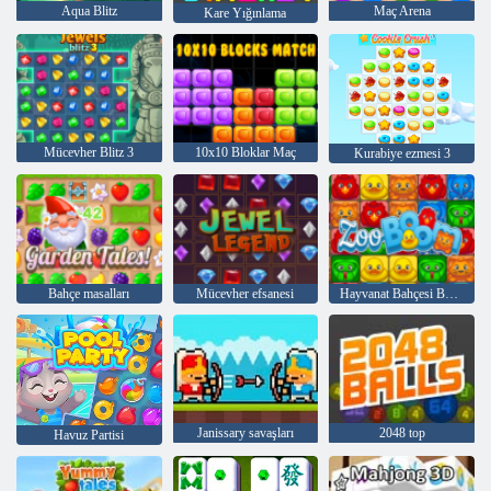
Aqua Blitz
Maç Arena
Kare Yığınlama
Mücevher Blitz 3
10x10 Bloklar Maç
Kurabiye ezmesi 3
Bahçe masalları
Mücevher efsanesi
Hayvanat Bahçesi Boom
Janissary savaşları
2048 top
Havuz Partisi