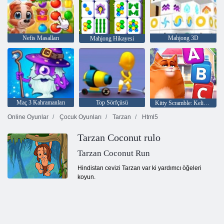
Nefis Masalları
Mahjong 3D
Mahjong Hikayesi
Maç 3 Kahramanları
Top Sörfçüsü
Kitty Scramble: Kelime Yığınları
Online Oyunlar
Çocuk Oyunları
Tarzan
Html5
Tarzan Coconut rulo
Tarzan Coconut Run
Hindistan cevizi Tarzan var ki yardımcı öğeleri
koyun.