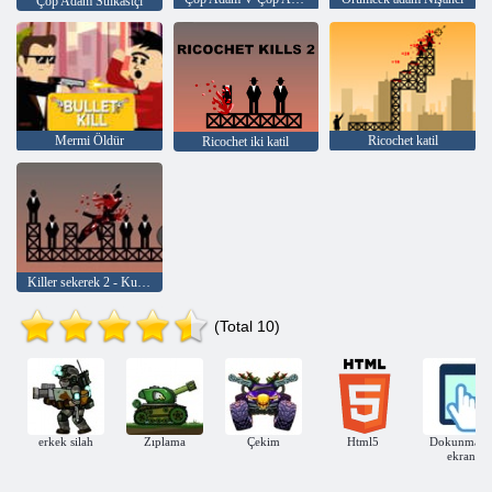
Çöp Adam Suikastçı
Mermi Öldür
Ricochet katil
Ricochet iki katil
Killer sekerek 2 - Kullanıcı Seviyeleri
(Total 10)
erkek silah
Zıplama
Çekim
Html5
Dokunmati
ekran