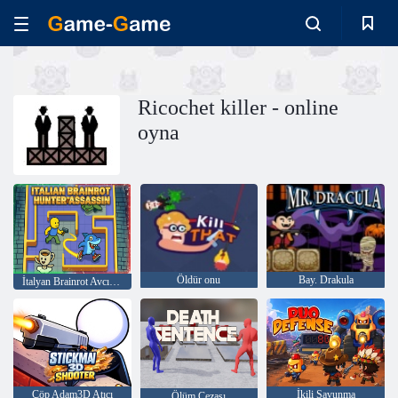
Ricochet killer - online
oyna
Öldür onu
Bay. Drakula
İtalyan Brainrot Avcı Suikastçısı
Çöp Adam3D Atıcı
İkili Savunma
Ölüm Cezası