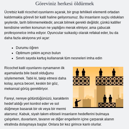
Göreviniz herkesi öldürmek
Ücretsiz katil ricochet oyunlarını açarak, bir grup tehlikeli elementi ortadan
kaldırmakla görevli bir katil haline geliyorsunuz. Bu insanların suçlu oldukları
şeylerde, tarih bilinmemektedir, ancak bilmek gerekli değildir, çünkü katiller
kendisine verilen konunun ne yaptığını merak etmiyor, ama çabucak
profesyonelce imha ediyor. Oyuncular suikastçı olarak refakat eder, bu da
daha fazla aksiyona yol açar:
Durumu öğren
Optimum çekim açınızı bulun
Sınırlı sayıda kartuş kullanarak tüm nesneleri imha edin
Ricochet katil oyunlarını oynamanın ilk
aşamalarda bile basit olduğunu
söylememek. Tabii ki, takip etmesi daha
kolay, ayrıca beceri, keskin bir göz,
mekansal görüş gerektiriyor.
Fareyi, nereye götürdüğünüzü, karakterin
hedef aldığı yeri kontrol eder ve sol
düğmeye basarak bir ok veya bir mermi
atarsınız. Kabuk, siyah takım elbiseli insanların hedeflerini bulmaya
çalışırken, duvarların, tavanın ve diğer engellerin içine çarparak alanın
etrafında dolaşmaya başlar. Onlara bir kez girince kanlı olurlar.