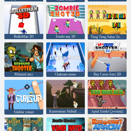
BulletMan 3D
Zombi atış 3D
Tung Tung Sahur Zombi
Ribaund atıcı
Chakram ustası
Bay Casus Atıcı 3D
Kameraman Skibidi Canavarına Karşı: Eğlenceli Savaş
Aptal Zombi Çevrimiçi
Silahlar yukarı