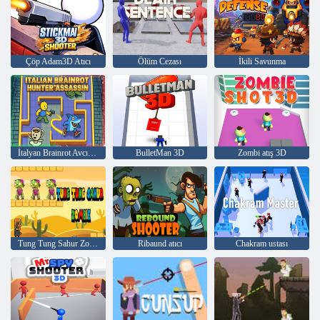
Çöp Adam3D Atıcı
Ölüm Cezası
İkili Savunma
İtalyan Brainrot Avcı Suikastçısı
BulletMan 3D
Zombi atış 3D
Tung Tung Sahur Zombi
Ribaund atıcı
Chakram ustası