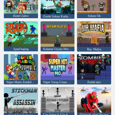
Hedef Zaferi
Sekme Ok
Zombi Sekme Kadın Avcısı
Aptal haşhaş
Kalamar Oyunu Mermi 2D
Bay. Mafya
Süper Mario Zombilere Karşı
Süper Vuruş Ustası profesyoneli
Zombi atıcı
Çöp Adam V Çöp Adam
Örümcek adam Nişancı