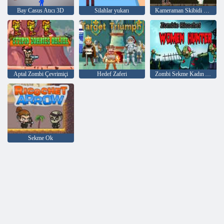
Bay Casus Atıcı 3D
Silahlar yukarı
Kameraman Skibidi Canavarına Karşı: Eğlenceli Savaş
Aptal Zombi Çevrimiçi
Hedef Zaferi
Zombi Sekme Kadın Avcısı
Sekme Ok