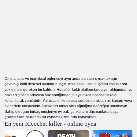
Orijinal atıcı ve mantıksal eğlenceyi aynı anda ücretsiz oynamak için
çevrimiçi katil ricochet oyunlarını açın. Arsa basit - sen düşman casuslarını
yok etmesi gereken bir katilsin. Hedefler farklı platformlarda yer aldığından ve
bazıları çitlerin arkasına saklandığından, bu yalnızca ricochet tekniği
kullanılarak yapılabilir. Yalnızca el ile ustaca serbest bırakılan bir kurşun veya
ok hedefe ulaşacaktır. Ancak her atışın altın ağırlığına değdiğini unutmayın.
Sahip olduğun birkaç müşteriye iyi bak, çünkü tüm düşmanlarla başa
çıkamazsan, tekrar tekrar oynamak zorunda kalacaksın.
En yeni Ricochet killer - online oyna