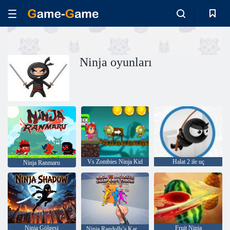
Ninja oyunları
Vs Zombies Ninja Kid
Halat 2 ile uç
Ninja Ranmaru
Ninja Gölgesi
Fruit Ninja
Ninja Ragdolls'a Karşı: Keskin Bıçak Atışı!