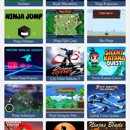
Jushimo
Bıçak Mücadelesi
Ninja Koşucusu
Mega Eğik Çizgi
İkiz Ninja
Ninja Atlaması
Neon Ninja Koşusu
Sessiz Katana Görevi
Çöp Adam İntikamı 3
Ninja Suikastçısı
Ninja Savaşçısı Macerası
Çubuk Ustası Işınlanması