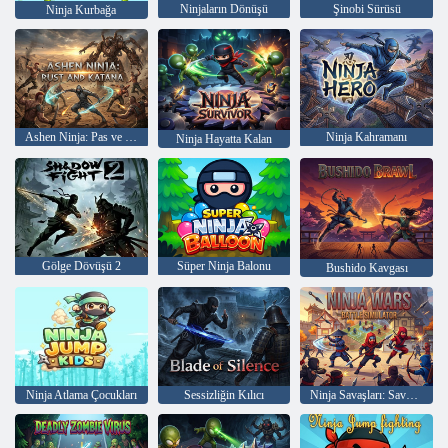
Ninjaların Dönüşü
Şinobi Sürüsü
Ninja Kurbağa
Ashen Ninja: Pas ve Katana
Ninja Kahramanı
Ninja Hayatta Kalan
Gölge Dövüşü 2
Süper Ninja Balonu
Bushido Kavgası
Ninja Atlama Çocukları
Sessizliğin Kılıcı
Ninja Savaşları: Savaş Simülatörü