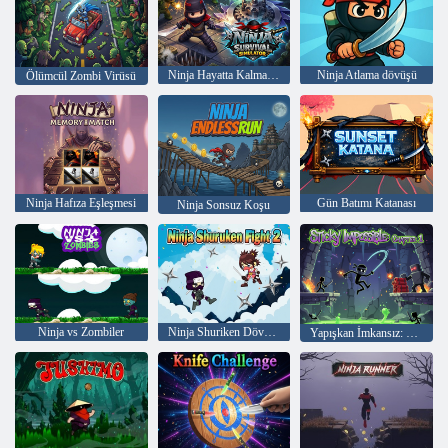
Ninja Hayatta Kalma Simülatörü
Ninja Atlama dövüşü
Ölümcül Zombi Virüsü
Ninja Hafıza Eşleşmesi
Gün Batımı Katanası
Ninja Sonsuz Koşu
Ninja vs Zombiler
Ninja Shuriken Dövüşü 2
Yapışkan İmkansız: Bölüm 1