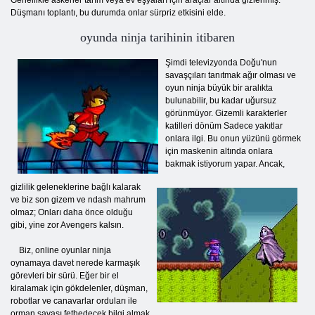
Düşmanı toplantı, bu durumda onlar sürpriz etkisini elde.
oyunda ninja tarihinin itibaren
Şimdi televizyonda Doğu'nun
savaşçıları tanıtmak ağır olması ve
oyun ninja büyük bir aralıkta
bulunabilir, bu kadar uğursuz
görünmüyor. Gizemli karakterler
katilleri dönüm Sadece yakıtlar
onlara ilgi. Bu onun yüzünü görmek
için maskenin altında onlara
bakmak istiyorum yapar. Ancak,
gizlilik geleneklerine bağlı kalarak
ve biz son gizem ve ndash mahrum
olmaz; Onları daha önce olduğu
gibi, yine zor Avengers kalsın.
Biz, online oyunlar ninja
oynamaya davet nerede karmaşık
görevleri bir sürü. Eğer bir el
kiralamak için gökdelenler, düşman,
robotlar ve canavarlar orduları ile
orman savaşı fethedecek bilgi almak