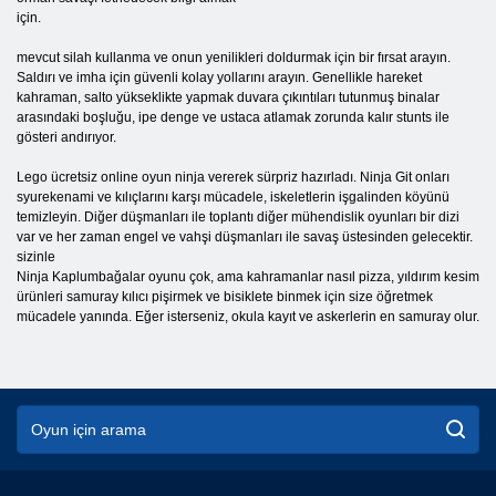
için.
mevcut silah kullanma ve onun yenilikleri doldurmak için bir fırsat arayın.
Saldırı ve imha için güvenli kolay yollarını arayın. Genellikle hareket
kahraman, salto yükseklikte yapmak duvara çıkıntıları tutunmuş binalar
arasındaki boşluğu, ipe denge ve ustaca atlamak zorunda kalır stunts ile
gösteri andırıyor.
Lego ücretsiz online oyun ninja vererek sürpriz hazırladı. Ninja Git onları
syurekenami ve kılıçlarını karşı mücadele, iskeletlerin işgalinden köyünü
temizleyin. Diğer düşmanları ile toplantı diğer mühendislik oyunları bir dizi
var ve her zaman engel ve vahşi düşmanları ile savaş üstesinden gelecektir.
sizinle
Ninja Kaplumbağalar oyunu çok, ama kahramanlar nasıl pizza, yıldırım kesim
ürünleri samuray kılıcı pişirmek ve bisiklete binmek için size öğretmek
mücadele yanında. Eğer isterseniz, okula kayıt ve askerlerin en samuray olur.