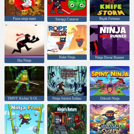
Pizza ninja mani
Bıçak Fırtınası
Savaşçı Canavar
Halat Ninja
Ninja Duvar Runner
Hız Ninja
TMNT: Kickin 'It Old School
Ninja Sürüsü İstilası
Dikenli Ninja