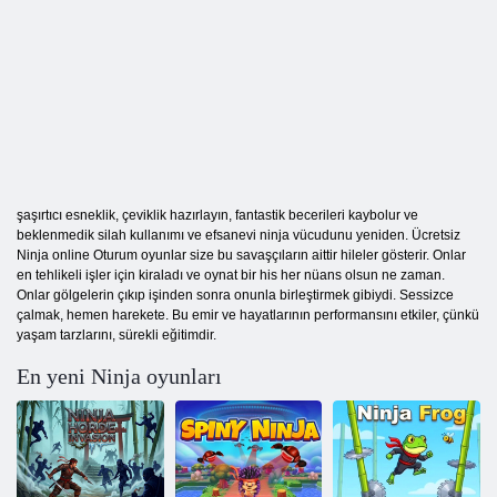
şaşırtıcı esneklik, çeviklik hazırlayın, fantastik becerileri kaybolur ve
beklenmedik silah kullanımı ve efsanevi ninja vücudunu yeniden. Ücretsiz
Ninja online Oturum oyunlar size bu savaşçıların aittir hileler gösterir. Onlar
en tehlikeli işler için kiraladı ve oynat bir his her nüans olsun ne zaman.
Onlar gölgelerin çıkıp işinden sonra onunla birleştirmek gibiydi. Sessizce
çalmak, hemen harekete. Bu emir ve hayatlarının performansını etkiler, çünkü
yaşam tarzlarını, sürekli eğitimdir.
En yeni Ninja oyunları