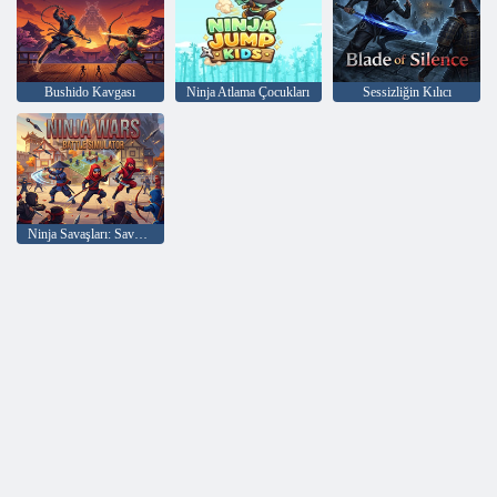
Bushido Kavgası
Ninja Atlama Çocukları
Sessizliğin Kılıcı
Ninja Savaşları: Savaş Simülatörü