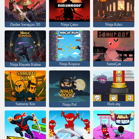
Zindan Savaşçısı 3D
Ninja Çatısı
Ninja Kılıcı
Ninja Koşusu
SamuÇatı
Ninja Hayatta Kalma
Samuray Kin
Hızlı atış
Ninja Puf