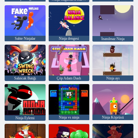
Sahte Ninjalar
Ninja dengesi
İnanılmaz Ninja
Salıncak Batığı
Çöp Adam Dash
Ninja ayı
Ninja vs ninja
Ninja Köprüsü
Ninja Eylemi