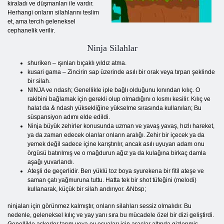
kiraladı ve düşmanları ile vardır.
Herhangi onların silahlarını teslim
et, ama tercih geleneksel
cephanelik verilir.
Ninja Silahlar
shuriken – ışınları bıçaklı yıldız atma.
kusari gama – Zincirin sap üzerinde asılı bir orak veya tırpan şeklinde
bir silah.
NINJA ve ndash; Genellikle iple bağlı olduğunu kınından kılıç. O
rakibini bağlamak için gerekli olup olmadığını o kısmı kesilir. Kılıç ve
halat da & ndash yüksekliğine yükselme sırasında kullanılan; Bu
süspansiyon adımı elde edildi.
Ninja büyük zehirler konusunda uzman ve yavaş yavaş, hızlı hareket,
ya da zaman edecek olanlar onların aralığı. Zehir bir içecek ya da
yemek değil sadece içine karıştırılır, ancak asılı uyuyan adam onu ​​
örgüsü batırılmış ve o mağdurun ağız ya da kulağına birkaç damla
aşağı yuvarlandı.
Ateşli de geçerlidir. Ben yüklü toz boya syurekena bir fitil ateşe ve
saman çatı yağmuruna tuttu. Hatta tek bir shot tüfeğini (melodi)
kullanarak, küçük bir silah andırıyor. &Nbsp;
ninjaları için görünmez kalmıştır, onların silahları sessiz olmalıdır. Bu
nedenle, geleneksel kılıç ve yay yanı sıra bu mücadele özel bir dizi geliştirdi.
Genellikle askerler tarım veya ev eşyaları için araçlar altında gizlenmiş.