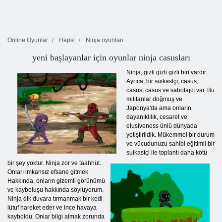
Online Oyunlar
Hepsi
Ninja oyunları
yeni başlayanlar için oyunlar ninja casusları
Ninja, gizli gizli gizli biri vardır.
Ayrıca, bir suikastçı, casus,
casus, casus ve sabotajcı var. Bu
militanlar doğmuş ve
Japonya'da ama onların
dayanıklılık, cesaret ve
elusiveness ünlü dünyada
yetiştirildik. Mükemmel bir durum
ve vücudunuzu sahibi eğitimli bir
suikastçi ile toplantı daha kötü
bir şey yoktur. Ninja zor ve taahhüt.
Onları imkansız efsane gitmek
Hakkında, onların gizemli görünümü
ve kayboluşu hakkında söylüyorum.
Ninja dik duvara tırmanmak bir kedi
lütuf hareket eder ve ince havaya
kayboldu. Onlar bilgi almak zorunda