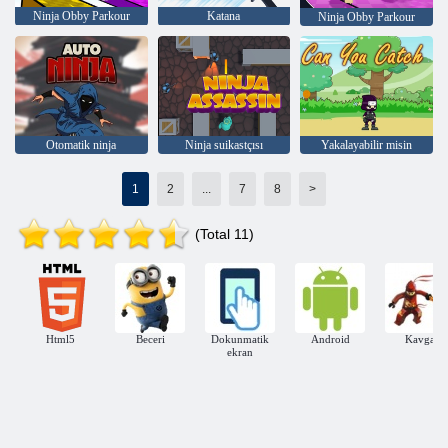
Ninja Obby Parkour
Katana
Ninja Obby Parkour
Otomatik ninja
Ninja suikastçısı
Yakalayabilir misin
1
2
...
7
8
>
(Total 11)
Html5
Beceri
Dokunmatik
Android
Kavga
ekran