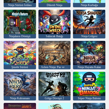
Ninja Sürüsü İstilası
Dikenli Ninja
Ninja Kurbağa
Ninjaların Dönüşü
Salıncak Batığı
Ninja Gölgesi
Şinobi Sürüsü
Ashen Ninja: Pas ve Katana
Ninja Hayatta Kalan
Ninja Kahramanı
Gölge Dövüşü 2
Süper Ninja Balonu