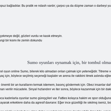
puz bağladılar. Bu pratik ve ndash vardır; çarpıcı ya da düşme zaman o darbeyi yumu
i çekmeye değil, gözleri vurdu ve kasık etmeyin.
ngi bir kısmı ile zemin dokundu
Sumo oyunları oynamak için, bir tombul olma
el oyun online Sumo, bilerek kilo almadan onları çalmak için yeteneğidir. Titreme v
iyaç için, böylece seçilmiş seçeneği başlatın ve arena ile rakibini itmek aslında eğl
e önemli bir an kurallarını kırmak istemem, basınç göstermek için. Obez insanlar d
an verilir mücadele. Sinyal hızlandırır ve iter sonra, böylece kazanmak için bir daki
ıca kadınlarla oyunlar sumo güreşçileri var. Fatties kolayca hakim ve spor olduğuna
layarak erkeklere daha da agresif davranır. Eğer ince güzelliği ile sıkılmış iseniz, 