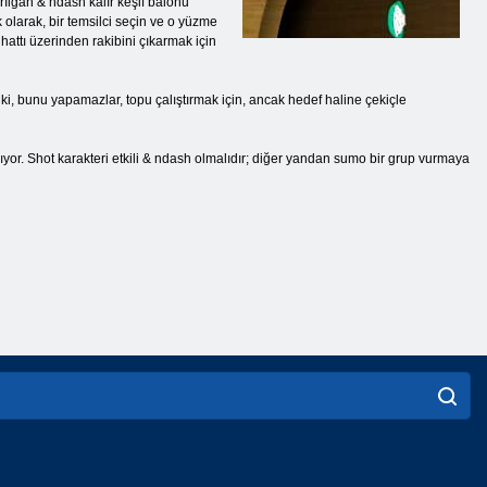
rılgan & ndash kalır keşif balonu
olarak, bir temsilci seçin ve o yüzme
hattı üzerinden rakibini çıkarmak için
ki, bunu yapamazlar, topu çalıştırmak için, ancak hedef haline çekiçle
ıyor. Shot karakteri etkili & ndash olmalıdır; diğer yandan sumo bir grup vurmaya