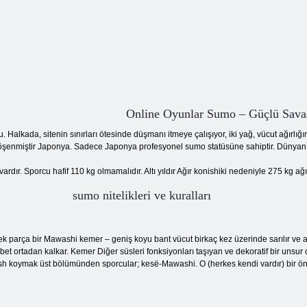
Online Oyunlar Sumo – Güçlü Sava
alkada, sitenin sınırları ötesinde düşmanı itmeye çalışıyor, iki yağ, vücut ağırlı
öşenmiştir Japonya. Sadece Japonya profesyonel sumo statüsüne sahiptir. Dünyanı
vardır. Sporcu hafif 110 kg olmamalıdır. Altı yıldır Ağır konishiki nedeniyle 275 kg ağı
sumo nitelikleri ve kuralları
ek parça bir Mawashi kemer – geniş koyu bant vücut birkaç kez üzerinde sarılır ve ar
t ortadan kalkar. Kemer Diğer süsleri fonksiyonları taşıyan ve dekoratif bir unsur 
ash koymak üst bölümünden sporcular; kesё-Mawashi. O (herkes kendi vardır) bir ön