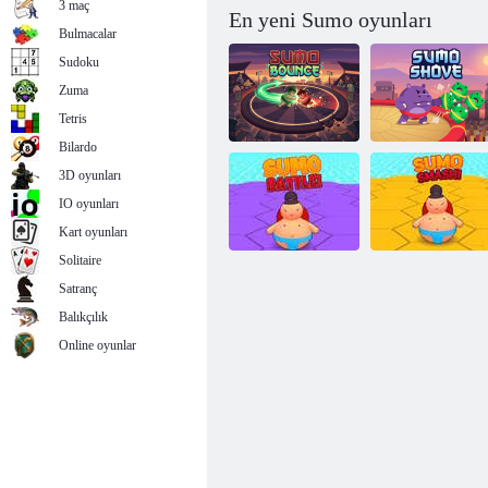
3 maç
En yeni Sumo oyunları
Bulmacalar
Sudoku
Zuma
Tetris
Bilardo
3D oyunları
IO oyunları
Sumo Zıplaması
Sumo İtme
Kart oyunları
Solitaire
Satranç
Sumo
Balıkçılık
Sumo Savaşı!
Çarpışması!
Online oyunlar