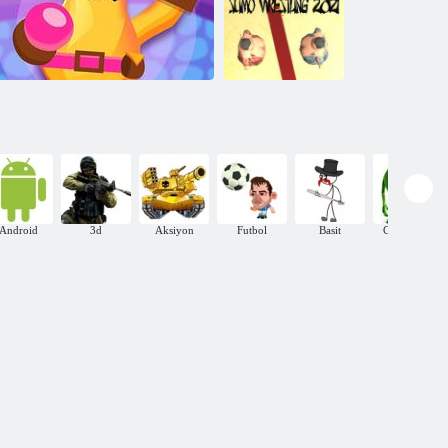
Sumo İtme İtme
Sumo Güreşi
2021
Android
3d
Aksiyon
Futbol
Basit
Canavarlar
Sumo. io