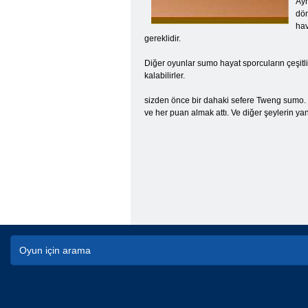
Ayr
dön
hav
gereklidir.
Diğer oyunlar sumo hayat sporcuların çeşitli
kalabilirler.
sizden önce bir dahaki sefere Tweng sumo. Su
ve her puan almak attı. Ve diğer şeylerin yanı 