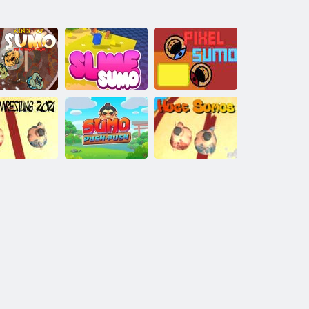
Sumo Kralı
nihai kavga
Sumo Balçık 3D
Piksel Sumo
umo Güreşi
2021
Sumo İtme İtme
Büyük Sumos