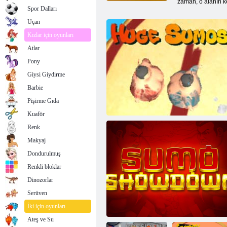
zaman, o alanın ke
Spor Dalları
Uçan
Kızlar için oyunları
Atlar
Pony
Giysi Giydirme
Barbie
Pişirme Gıda
Kuaför
Renk
Makyaj
Dondurulmuş
Renkli bloklar
Dinozorlar
Serüven
Büyük Sumos
İki için oyunları
Ateş ve Su