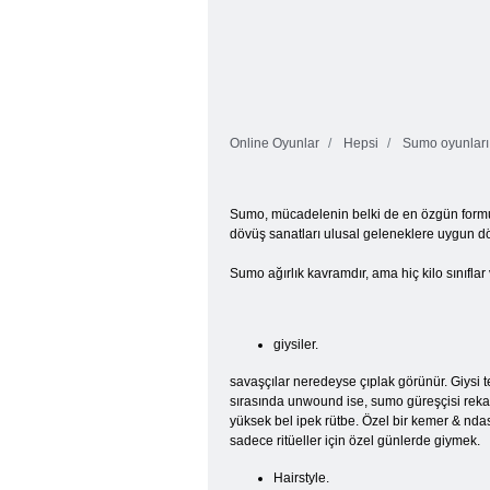
Online Oyunlar
Hepsi
Sumo oyunları
Sumo, mücadelenin belki de en özgün formu. H
dövüş sanatları ulusal geleneklere uygun d
Sumo ağırlık kavramdır, ama hiç kilo sınıflar 
giysiler.
savaşçılar neredeyse çıplak görünür. Giysi t
sırasında unwound ise, sumo güreşçisi rekabe
yüksek bel ipek rütbe. Özel bir kemer & nd
sadece ritüeller için özel günlerde giymek.
Hairstyle.