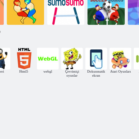
Sumo güreşçi
Git
)
Güreş Git Sumo
Ateşi
Sumo sumo
Sumo Savaşı!
Futbol sumoları
eri
Html5
webgl
Çevrimiçi
Dokunmatik
Atari Oyunları
oyunlar
ekran