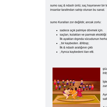
sumo saç & ndash ünlü; saç hayırsever bir to
insanlar tarafından sahip olunan bu sanat.
sumo Kuralları zor değildir, ancak zorlu:
sadece açık palmiye dövmek için.
saçları, kulakları ve parmak eksikliğ
İlk ayakları dışında vücudunun herha
, bir kaybeden. &Nbsp;
İlk & ndash aralığının çıktı
; Ayrıca kaybedeni ilan etti.
güz
iht
İşt
zam
Ayr
sal