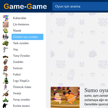
Kabarcıklar
Çin dominosu
Mantık
Erkekler için oyunları
Tank oyunları
Atış
Yarış Oyunları
Zombiler
Serüven
Futbol
Lego NinjaGo
Örümcek Adam
Sumo oyu
Strateji
sumo, aynı zamanda
Savaş oyunları
zorlamaya ağır ve 
Genellikle sporcul
Keskin nisanci