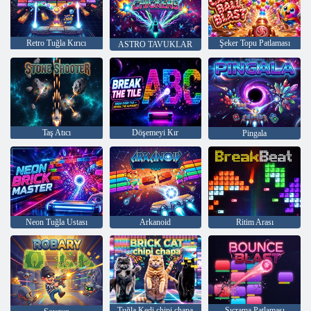
Retro Tuğla Kırıcı
Şeker Topu Patlaması
ASTRO TAVUKLAR
Taş Atıcı
Döşemeyi Kır
Pingala
Neon Tuğla Ustası
Arkanoid
Ritim Arası
Tuğla Kedi chipi chapa
Sıçrama Patlaması