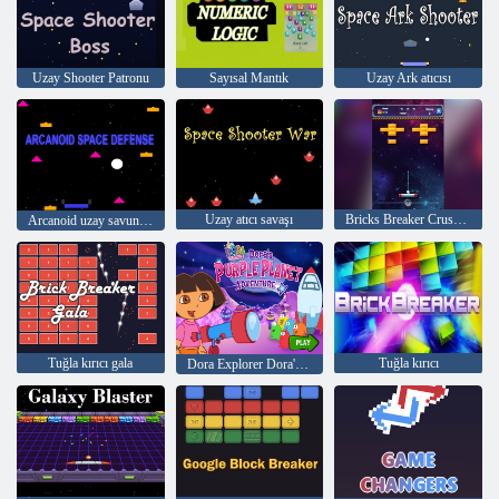
Uzay Shooter Patronu
Sayısal Mantık
Uzay Ark atıcısı
Uzay atıcı savaşı
Bricks Breaker Crush Quest
Arcanoid uzay savunması
Tuğla kırıcı gala
Tuğla kırıcı
Dora Explorer Dora'nın Mor Gezegen Macerası