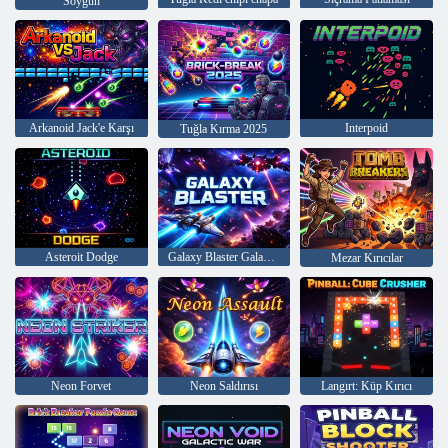
Soygun
Arkanoid Jack'e Karşı
Interpoid
Tuğla Kırma 2025
Asteroit Dodge
Galaxy Blaster Galaksiyi Savun
Mezar Kırıcılar
Neon Forvet
Neon Saldırısı
Langırt: Küp Kırıcı