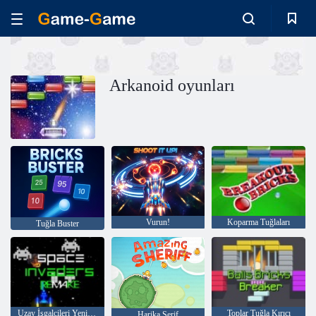
Arkanoid oyunları
Vurun!
Koparma Tuğlaları
Tuğla Buster
Uzay İşgalcileri Yeniden Yapın
Toplar Tuğla Kırıcı
Harika Şerif