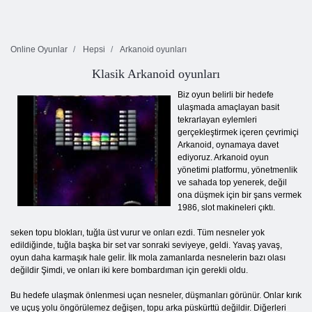
Online Oyunlar
Hepsi
Arkanoid oyunları
Klasik Arkanoid oyunları
Biz oyun belirli bir hedefe
ulaşmada amaçlayan basit
tekrarlayan eylemleri
gerçekleştirmek içeren çevrimiçi
Arkanoid, oynamaya davet
ediyoruz. Arkanoid oyun
yönetimi platformu, yönetmenlik
ve sahada top yenerek, değil
ona düşmek için bir şans vermek
1986, slot makineleri çıktı.
seken topu blokları, tuğla üst vurur ve onları ezdi. Tüm nesneler yok
edildiğinde, tuğla başka bir set var sonraki seviyeye, geldi. Yavaş yavaş,
oyun daha karmaşık hale gelir. İlk mola zamanlarda nesnelerin bazı olası
değildir Şimdi, ve onları iki kere bombardıman için gerekli oldu.
Bu hedefe ulaşmak önlenmesi uçan nesneler, düşmanları görünür. Onlar kırık
ve uçuş yolu öngörülemez değişen, topu arka püskürttü değildir. Diğerleri