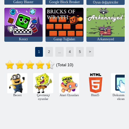
Galaxy Blaster
Google Block Breaker
Oyun değiştiriciler
Kesici
Gazap Tuğlaları
Arkannoyed
1
2
...
4
5
>
(Total 10)
Beceri
Çevrimiçi
Atari Oyunları
Html5
Dokunmati
oyunlar
ekran