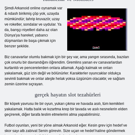
Şimdi Arkanoid online oynamak var
& ndash birikmiş çöp yok, uzayda
mümkündür; tahrip kruvazör, uzay
ve roketler, sondalar ve uydular. Ya
da, barışçı niyetleri daha az olan
Dünya'ya hareket, yabancı
düşmanları ile başa çıkmak için
benzer şekilde.
Biz canavarlar olumlu bakmak için bir şey var, ama yangın sırasında, bazıları
çok onurlu bir davrandığını öğrendim. Gremlins yanan ev canavarlardan
kurtarıldı ve pencerelerden onlara atlamak. Aşağı kalmak ve onları
yakalamak, güz izin değil ve bölünürler. Karakterler oyuncaklar oldukça
sevimli bakmak ve onlar ateşte helak yoksa üzgünüm olacaktır, ve sağlam
zemin üzerine sıçrayan.
gerçek hayatın slot tezahürleri
Bir köpek yavrusu ile bir oyun, yukarı çıkma ve havada asılı, tüm kemikleri
yakalamak. Hatta balık ve kızartma krep bir tavada ve asılı nesnelerin elden
geçirerek, diğer tarafa teslim etmelerini atma yapabilirsiniz.
Futbol oyunları, yeni bir yöne almak Arkanoid eğer. Kesin grev için hedef ve
skor sayı attı zabivat Senin görevin. Size uçan ve hedef haline göndermek