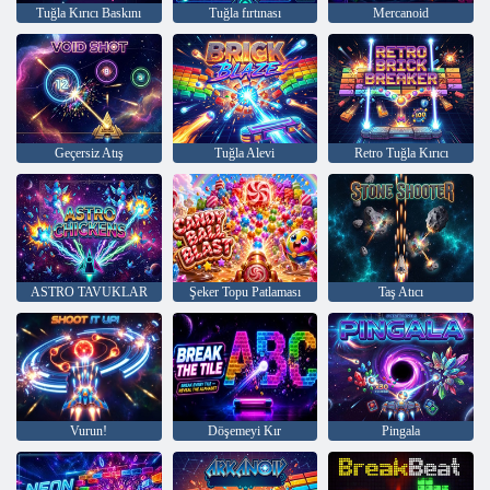
Tuğla Kırıcı Baskını
Tuğla fırtınası
Mercanoid
Geçersiz Atış
Tuğla Alevi
Retro Tuğla Kırıcı
ASTRO TAVUKLAR
Şeker Topu Patlaması
Taş Atıcı
Vurun!
Döşemeyi Kır
Pingala