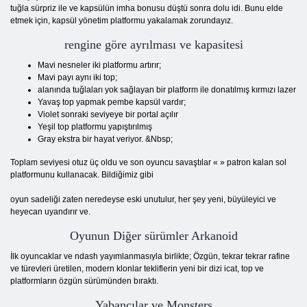
tuğla sürpriz ile ve kapsülün imha bonusu düştü sonra dolu idi. Bunu elde
etmek için, kapsül yönetim platformu yakalamak zorundayız.
rengine göre ayrılması ve kapasitesi
Mavi nesneler iki platformu artırır;
Mavi payı aynı iki top;
alanında tuğlaları yok sağlayan bir platform ile donatılmış kırmızı lazer
Yavaş top yapmak pembe kapsül vardır;
Violet sonraki seviyeye bir portal açılır
Yeşil top platformu yapıştırılmış
Gray ekstra bir hayat veriyor. &Nbsp;
Toplam seviyesi otuz üç oldu ve son oyuncu savaştılar « » patron kalan sol
platformunu kullanacak. Bildiğimiz gibi
oyun sadeliği zaten neredeyse eski unutulur, her şey yeni, büyüleyici ve
heyecan uyandırır ve.
Oyunun Diğer sürümler Arkanoid
İlk oyuncaklar ve ndash yayımlanmasıyla birlikte; Özgün, tekrar tekrar rafine
ve türevleri üretilen, modern klonlar tekliflerin yeni bir dizi icat, top ve
platformların özgün sürümünden bıraktı.
Yabancılar ve Monsters