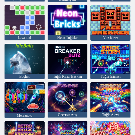
Lavanoid
Neon Tuğlalar
Yüz Kırıcı
Boşluk
Tuğla Kırıcı Baskını
Tuğla fırtınası
Geçersiz Atış
Tuğla Alevi
Mercanoid