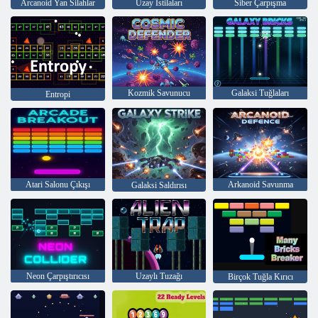
Arcanoid Yan Silahlar
Uzay İstilaları
Siber Çarpışma
Kozmik Savunucu
Galaksi Tuğlaları
Entropi
Atari Salonu Çıkışı
Arkanoid Savunma
Galaksi Saldırısı
Neon Çarpıştırıcısı
Uzaylı Tuzağı
Birçok Tuğla Kırıcı