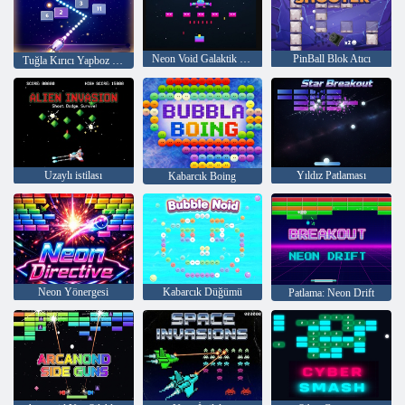
Neon Void Galaktik Savaş
PinBall Blok Atıcı
Tuğla Kırıcı Yapboz Oyunu
Uzaylı istilası
Yıldız Patlaması
Kabarcık Boing
Neon Yönergesi
Kabarcık Düğümü
Patlama: Neon Drift