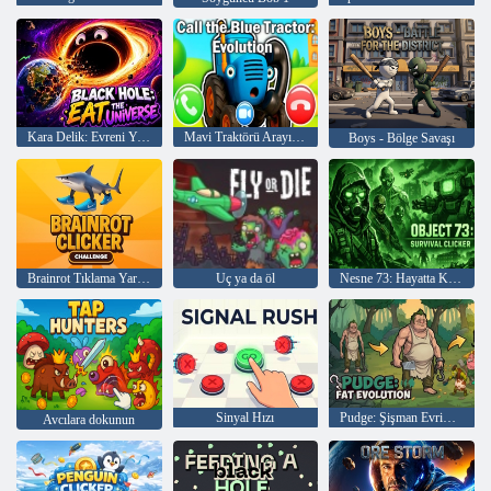
Kara Delik: Evreni Yiyin
Mavi Traktörü Arayın: Evrim
Boys - Bölge Savaşı
Brainrot Tıklama Yarışması
Uç ya da öl
Nesne 73: Hayatta Kalma Tıklayıcısı
Sinyal Hızı
Pudge: Şişman Evrim Tıklayıcısı
Avcılara dokunun