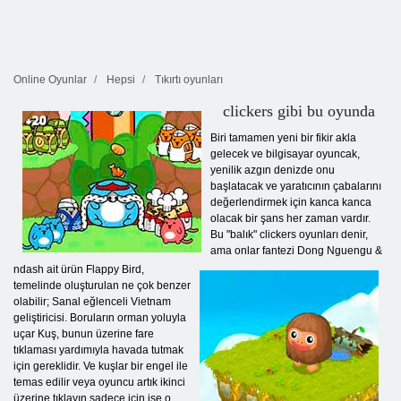
Online Oyunlar
Hepsi
Tıkırtı oyunları
clickers gibi bu oyunda
Biri tamamen yeni bir fikir akla
gelecek ve bilgisayar oyuncak,
yenilik azgın denizde onu
başlatacak ve yaratıcının çabalarını
değerlendirmek için kanca kanca
olacak bir şans her zaman vardır.
Bu "balık" clickers oyunları denir,
ama onlar fantezi Dong Nguengu &
ndash ait ürün Flappy Bird,
temelinde oluşturulan ne çok benzer
olabilir; Sanal eğlenceli Vietnam
geliştiricisi. Boruların orman yoluyla
uçar Kuş, bunun üzerine fare
tıklaması yardımıyla havada tutmak
için gereklidir. Ve kuşlar bir engel ile
temas edilir veya oyuncu artık ikinci
üzerine tıklayın sadece için ise o