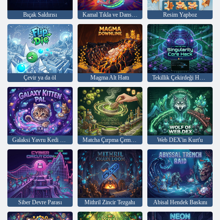
Bıçak Saldırısı
Kamal Tıkla ve Dans Et
Resim Yapboz
Çevir ya da öl
Magma Alt Hattı
Tekillik Çekirdeği Hack'i
Galaksi Yavru Kedi Dostum
Matcha Çırpma Çemberi
Web DEX'in Kurt'u
Siber Devre Parası
Mithril Zincir Tezgahı
Abisal Hendek Baskını