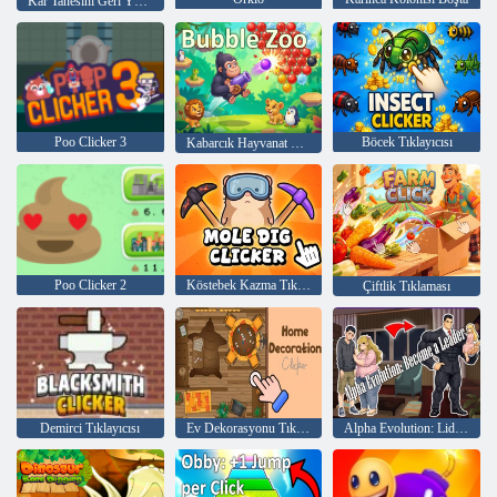
Kar Tanesini Geri Yükle
Poo Clicker 3
Böcek Tıklayıcısı
Kabarcık Hayvanat Bahçesi
Poo Clicker 2
Köstebek Kazma Tıklayıcısı
Çiftlik Tıklaması
Demirci Tıklayıcısı
Ev Dekorasyonu Tıklayıcısı
Alpha Evolution: Lider Olun