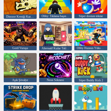
Obby: Tıklama başına +1 Atlama
Süper dostum tekme
Dinozor Kemiği Kazma
Goril Vuruşu
Obby Hızınızı Yükseltin!
Alternatif Kızlar Tıklayıcıyla Çıkıyor
Aşık Şövalye
Neon Sekmesi
Süper Buddy Kick 2