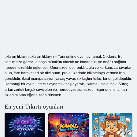
tıklayın tıklayın tıklayın tıklayın – Yani online oyun oynamak Clickers. Bu
sonuç size görev ile başa mümkün olacak ne kadar hızlı ve doğru bağlıdır
nerede, özellikle eğlenceli. Önünüzde top, renkli tuğla ve korkunç canavarlar
olun, fare hareketleri bir dizi puan, proje üzerinde klikatelnyh vermek için
gereklidir. Basit manipülasyon yavaş yavaş sıkılaştırır tutku, bir engel değildir.
Herhangi bir oyun ücretsiz oynamak başlayarak, tıklama usta olmak. Süreç
artan zorluk birçok seviyeleri ile, neredeyse sonsuzdur. Eğer önemli anları
özledim Ama eğer tuzağa düşmek.
En yeni Tıkırtı oyunları