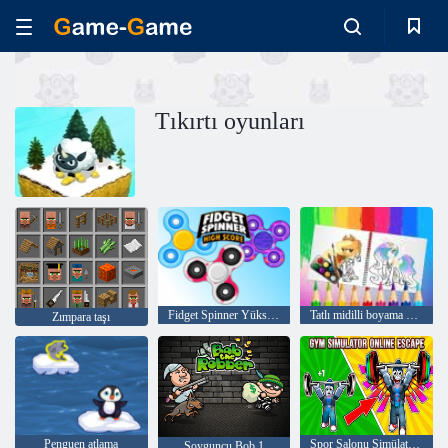
Tıkırtı oyunları
Fidget Spinner Yüksek Skor
Tatlı midilli boyama kitabı
Zımpara taşı
Penguen atlama
Spor Salonu Simülatörü Çevrimiçi Kaçış
Soyguncu Bob 1