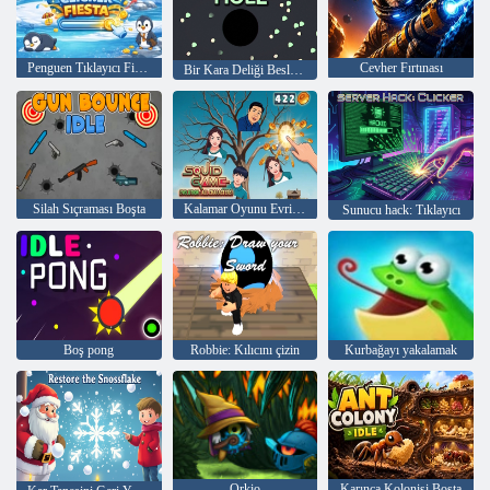
Penguen Tıklayıcı Fiesta
Cevher Fırtınası
Bir Kara Deliği Beslemek
Silah Sıçraması Boşta
Kalamar Oyunu Evrimi: Tüm Karakterler!
Sunucu hack: Tıklayıcı
Boş pong
Robbie: Kılıcını çizin
Kurbağayı yakalamak
Orkio
Karınca Kolonisi Boşta