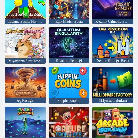
Tıklama Başına Hız: Obby
Epik Maden Boşta
Kozmik Grimoire Boşta Uzay Tıklayıcısı
Kuantum Tekilliği
Sekme Krallığı: Boşta
Miyavlama Simülatörü
Aç Kasırga
Milyoner Fabrikası
Flippin' Paraları