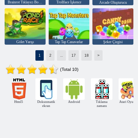
Brainrot Tıklayıcı Boşta
Trollface İşkence
Arcade Oluşturucu
Gölet Yarışı
Tap Tap Canavarlar
Şeker Çizgisi
1
2
...
17
18
>
(Total 10)
Html5
Dokunmatik
Android
Tıklama
Atari Oyunla
ekran
zamanı