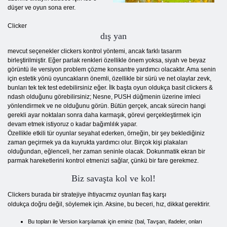
düşer ve oyun sona erer.
Clicker
dış yan
mevcut seçenekler clickers kontrol yöntemi, ancak farklı tasarım
birleştirilmiştir. Eğer parlak renkleri özellikle önem yoksa, siyah ve beyaz
görüntü ile versiyon problem çözme konsantre yardımcı olacaktır. Ama senin
için estetik yönü oyuncakların önemli, özellikle bir sürü ve net olaylar zevk,
bunları tek tek test edebilirsiniz eğer. İlk başta oyun oldukça basit clickers &
ndash olduğunu görebilirsiniz; Nesne, PUSH düğmenin üzerine imleci
yönlendirmek ve ne olduğunu görün. Bütün gerçek, ancak sürecin hangi
gerekli ayar noktaları sonra daha karmaşık, görevi gerçekleştirmek için
devam etmek istiyoruz o kadar bağımlılık yapar.
Özellikle etkili tür oyunlar seyahat ederken, örneğin, bir şey beklediğiniz
zaman geçirmek ya da kuyrukta yardımcı olur. Birçok kişi plakaları
olduğundan, eğlenceli, her zaman seninle olacak. Dokunmatik ekran bir
parmak hareketlerini kontrol etmenizi sağlar, çünkü bir fare gerekmez.
Biz savaşta kol ve kol!
Clickers burada bir stratejiye ihtiyacımız oyunları flaş karşı
oldukça doğru değil, söylemek için. Aksine, bu beceri, hız, dikkat gerektirir.
Bu topları ile Version karşılamak için eminiz (bal, Tavşan, ifadeler, onları