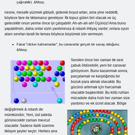
çağırabilir). &Nbsp;
nesne, mesafe yüzmek gibiydi, giderek boyut artan, ama yine reddetti,
böylece fare ile tıklamanız gerekiyor. İlk topuz gülen biri olacak ve üç
gelecektir onun yerine önce iyi çalışabilir. Ah-ah-ah-ah! Üçünüz! Ama bunu
yapabilirsin, daha onlar sizin yardımınıza & ndash ihtiyaç vardır; onlara oyun
alanı sınırları tarafı ile temas böylece büyümek izin vermeyin.
Fakat "clicker kahramanlar", bu canavarlar gerçek bir savaş olduğunu.
&Nbsp;
Senden önce her zaman tık sesi
çabuk öldürebilir, yeni bir canavar
görüyorum. Bunu kazanmak sonra,
parçalamak ve karşılığında bir
bozuk para atmak olacaktır. Bu
gücünü artırmak için harcamak
olacaktır başkentidir. Bu kötü ruhları
mücadele daha hızlı her zaman size
yardımcı ve ek ücret alacak. Bölge
değiştirmek & ndash de
mümkündür; Yeni, üst satırda
görünecektir zaman mevcut
olacaktır. Sadece italik üzerine
tıklayın şeyler seçin. Herkes ana