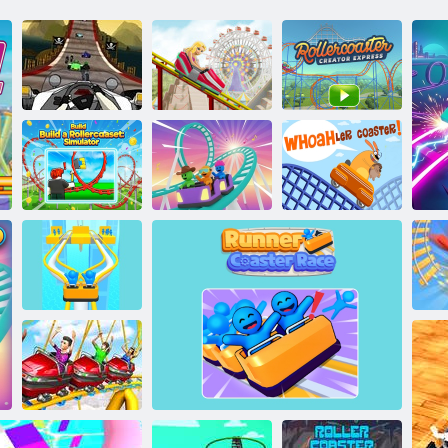
Rollercoaster
Coaster Racer 2
Thrill Rush 5
Creator Express
Bir Rollercoaster
İnşa Et:
Lunapark Hız
Whoa Bırak
Simülatör
Treni 3D
coaster!
Koşucu coaster
H
yarışı