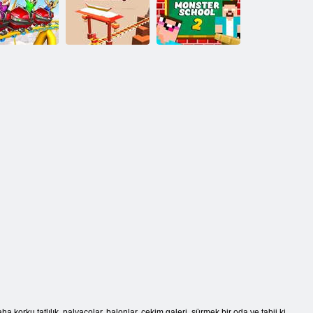
Whoa Bırak
Roller Coaster
Koşucu coaster
coaster!
Rush
yarışı
unapark hız
Hız treni
treni
sıçraması
Canavar okul 2
a korku tatlılık, palyaçolar, balonlar, çekim galeri, sürmek bir oda ve tabii ki,