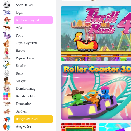
Spor Dalları
Uçan
Kızlar için oyunları
Atlar
Pony
Giysi Giydirme
Barbie
Pişirme Gıda
Kuaför
Renk
Makyaj
Dondurulmuş
Renkli bloklar
Dinozorlar
Serüven
Thrill Rush 4
İki için oyunları
Ateş ve Su