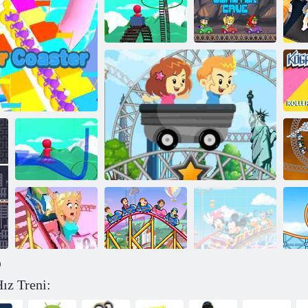
Lunapark hız
treni
Lunapark hız
Hız Treni
treni
Koşucu Hız Treni Yarışı
Mağarası
Ko
Co
Roller Coaster
Bir
şucu treni
Yapın
üz
)
ız Treni:
Rollercoaster
Fetih slaytlar 2
Ürpermek
Roller coaster yolculuğu
Mickey
Co