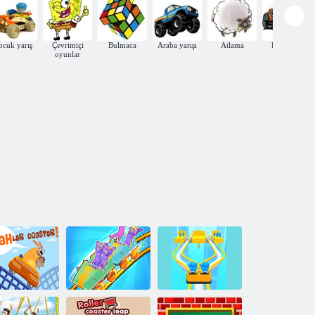
ocuk yarış
Çevrimiçi
Bulmaca
Araba yarışı
Atlama
Kız Yarışı
oyunlar