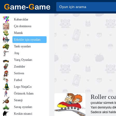
Kabarcıklar
Çin dominosu
Mantık
Erkekler için oyunları
Tank oyunları
Atış
Yarış Oyunları
Zombiler
Serüven
Futbol
Lego NinjaGo
Örümcek Adam
Roller coa
Strateji
çocuklar sürmek bi
Savaş oyunları
Yani demiryolu dik
Sadece aksi halde
Keskin nisanci