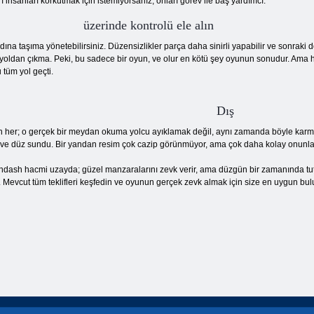
rı insanları korkutmak için istemiyorsanız, onları görev ile baş yardımcı.
üzerinde kontrolü ele alın
na taşıma yönetebilirsiniz. Düzensizlikler parça daha sinirli yapabilir ve sonraki
 yoldan çıkma. Peki, bu sadece bir oyun, ve olur en kötü şey oyunun sonudur. Ama 
tüm yol geçti.
Dış
 her; o gerçek bir meydan okuma yolcu ayıklamak değil, aynı zamanda böyle karmaş
ri ve düz sundu. Bir yandan resim çok cazip görünmüyor, ama çok daha kolay onunla
 ndash hacmi uzayda; güzel manzaralarını zevk verir, ama düzgün bir zamanında tutars
 Mevcut tüm teklifleri keşfedin ve oyunun gerçek zevk almak için size en uygun bu