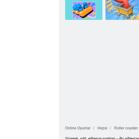
Obby: Aşırı
Takip Çizgisi
Araba Gezisi
Koşucu Hız
Heyecan Hız
Treni Yarışı
Treni
Online Oyunlar
Hepsi
Roller coaster
Sürmek, adil, eğlence parkları – Bu eğlenceli 