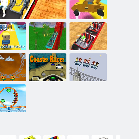
Hız treni
sıçraması
Kogama:
Rollercoaster
Dünyası
gama Roller
Pervasız Rulo
Hız Treni Sim
aster Dünya
ThrillMax: Ekspres
Eğlence Parkı
2022
 roller coaster
Roller coaster
Rollercoaster
erinde Ghosts
için yarış
Rush
Bir Roller
aster 2 Bina