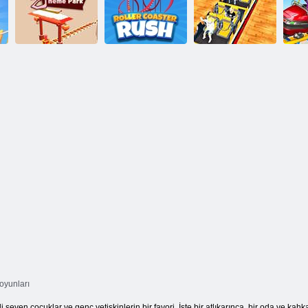
Bir Rollercoaster
İnşa Et:
Lunapark Hız
Lunapark Hız
Simülatör
Treni 3D
Treni 3D
Thrill Rush
Hız Treni
ThrillMax:
L
Tema Parkı
Koşusu
Ekspres
 oyunları
seven çocuklar ve genç yetişkinlerin bir favori. İşte bir atlıkarınca, bir oda ve kahkah