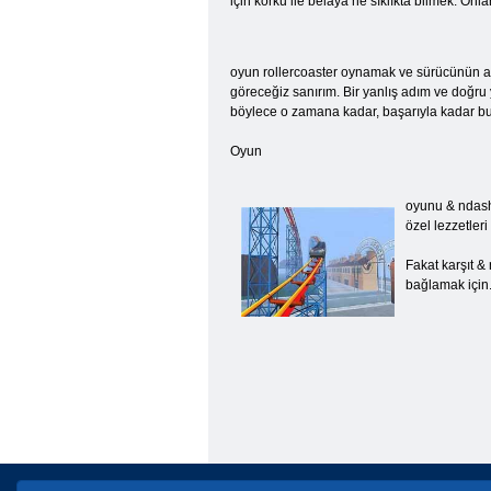
için korku ile belaya ne sıklıkta bilmek. Onla
oyun rollercoaster oynamak ve sürücünün adı
göreceğiz sanırım. Bir yanlış adım ve doğru
böylece o zamana kadar, başarıyla kadar bu 
Oyun
oyunu & ndash
özel lezzetle
Fakat karşıt &
bağlamak için.