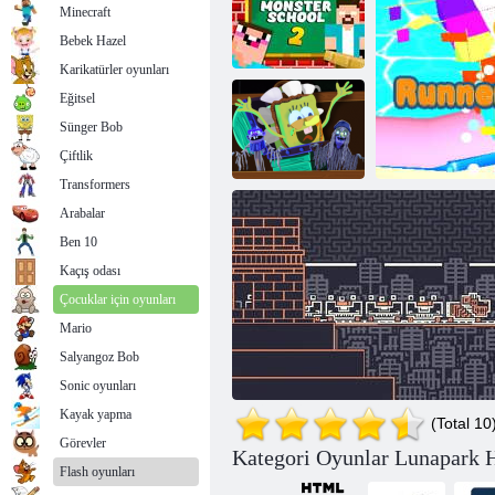
Minecraft
Bebek Hazel
Karikatürler oyunları
Eğitsel
Sünger Bob
Canavar okul 2
Lunapark Hız Treni 3D
Çiftlik
Transformers
Arabalar
Spongebob
Ben 10
squarepants
Terör parçaları
Kaçış odası
Çocuklar için oyunları
Mario
Salyangoz Bob
Ko
Sonic oyunları
Kayak yapma
(Total 10
Görevler
Kategori Oyunlar Lunapark H
Flash oyunları