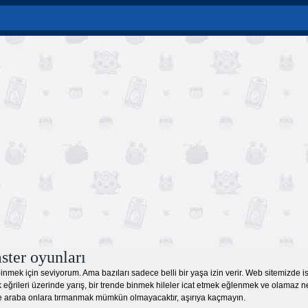
ster oyunları
nmek için seviyorum. Ama bazıları sadece belli bir yaşa izin verir. Web sitemizde is
 eğrileri üzerinde yarış, bir trende binmek hileler icat etmek eğlenmek ve olamaz n
 araba onlara tırmanmak mümkün olmayacaktır, aşırıya kaçmayın.