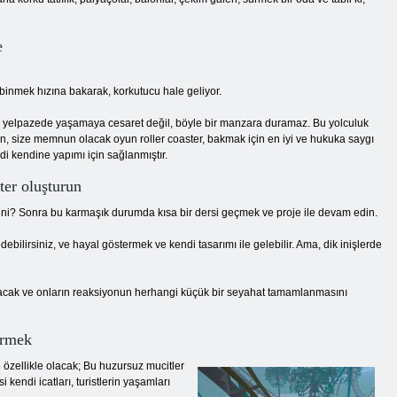
e
 binmek hızına bakarak, korkutucu hale geliyor.
ir yelpazede yaşamaya cesaret değil, böyle bir manzara duramaz. Bu yolculuk
aman, size memnun olacak oyun roller coaster, bakmak için en iyi ve hukuka saygı
di kendine yapımı için sağlanmıştır.
ter oluşturun
gisini? Sonra bu karmaşık durumda kısa bir dersi geçmek ve proje ile devam edin.
ebilirsiniz, ve hayal göstermek ve kendi tasarımı ile gelebilir. Ama, dik inişlerde
lu olacak ve onların reaksiyonun herhangi küçük bir seyahat tamamlanmasını
dirmek
 özellikle olacak; Bu huzursuz mucitler
 kendi icatları, turistlerin yaşamları