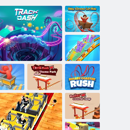
Obby: Aşırı
Araba Gezisi
Roller Coaster
Rush
eyecan Hız
Thrill Rush
Hız Treni
Treni
Takip Çizgisi
Tema Parkı
Koşusu