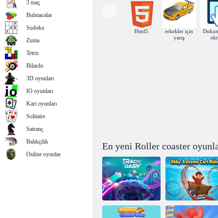
3 maç
Bulmacalar
Sudoku
Html5
erkekler için
Dokun
yarış
ek
Zuma
Aztek Gezisi
Tetris
Bilardo
3D oyunları
IO oyunları
Kart oyunları
Solitaire
Satranç
Balıkçılık
En yeni Roller coaster oyunla
Online oyunlar