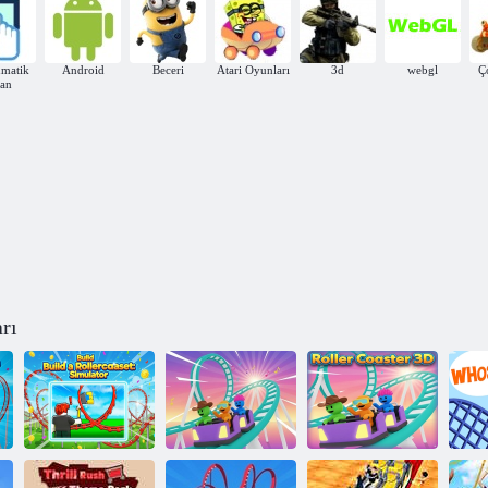
matik
Android
Beceri
Atari Oyunları
3d
webgl
Ç
ran
rı