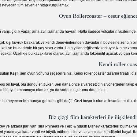
ve heyecan tüm sevenler hitap vurgulamak.
Oyun Rollercoaster – cesur eğlenc
n yarış, çığlık yapar, ama aynı zamanda hayran. Hatta sadece yolcuların yüzlerinde
çok kişi kuyruk bırakarak ve kendi deneyimlerinden duyguların böylesine zengin b
likeli ve bu nedenle bir yaş sınırı vardır. Hala yıllar değilseniz korkuyor izin ne z
lecektir. Özellikle bu kayak ilave olarak, aynı zamanda lokomotif uçacak yoldan ken
Kendi roller coas
sütun Keşfi, sen oyun yönünü seçebilirsiniz. Kendi roller coaster tasarım fırsatı il
ş bir tuval, ölü döngüler, büker. Sen daha önce ziyaret ettiğiniz yönergeleri takip ed
veya binaya tırmanmaya olamaz, ya da sadece uçuruma daraltmak.
ve bu heyecan için buraya gel turist gibi değil. Gezi başarılı olursa, insanlar mut
Biz çizgi film karakterleri ile ilişkilen
ckey ve arkadaşları yanı sıra Phineas ve Ferb & ndash Disney karakterleri bulmak ve
ri yaratmaya karar verdi ve büyük mühendisler ve tasarımcılar kendilerini hayal. Ikisi