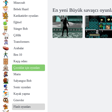
Minecraft
En yeni Büyük savaşcı oyunla
Bebek Hazel
Karikatürler oyunları
Eğitsel
Sünger Bob
Çiftlik
Transformers
Arabalar
Mortal Kombat:
Ben 10
Carnage
Superboytsov
Kaçış odası
Çocuklar için oyunları
Mario
Salyangoz Bob
Sonic oyunları
Kayak yapma
Görevler
Flash oyunları