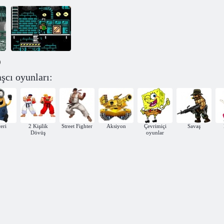
)
şcı oyunları:
Superboytsov
eri
2 Kişilik
Street Fighter
Aksiyon
Çevrimiçi
Savaş
Dövüş
oyunlar