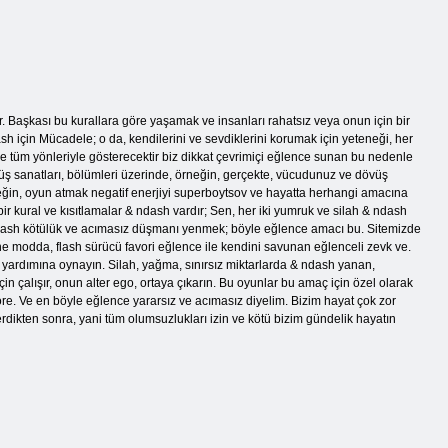
r. Başkası bu kurallara göre yaşamak ve insanları rahatsız veya onun için bir
 için Mücadele; o da, kendilerini ve sevdiklerini korumak için yeteneği, her
 tüm yönleriyle gösterecektir biz dikkat çevrimiçi eğlence sunan bu nedenle
övüş sanatları, bölümleri üzerinde, örneğin, gerçekte, vücudunuz ve dövüş
rneğin, oyun atmak negatif enerjiyi superboytsov ve hayatta herhangi amacına
ir kural ve kısıtlamalar & ndash vardır; Sen, her iki yumruk ve silah & ndash
ndash kötülük ve acımasız düşmanı yenmek; böyle eğlence amacı bu. Sitemizde
e modda, flash sürücü favori eğlence ile kendini savunan eğlenceli zevk ve.
 yardımına oynayın. Silah, yağma, sınırsız miktarlarda & ndash yanan,
n çalışır, onun alter ego, ortaya çıkarın. Bu oyunlar bu amaç için özel olarak
öre. Ve en böyle eğlence yararsız ve acımasız diyelim. Bizim hayat çok zor
rdikten sonra, yani tüm olumsuzlukları izin ve kötü bizim gündelik hayatın