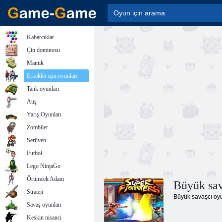
Kabarcıklar
Çin dominosu
Mantık
Erkekler için oyunları
Tank oyunları
Atış
Yarış Oyunları
Zombiler
Serüven
Futbol
Lego NinjaGo
Örümcek Adam
Büyük sav
Strateji
Büyük savaşcı oyun
Savaş oyunları
Keskin nisanci