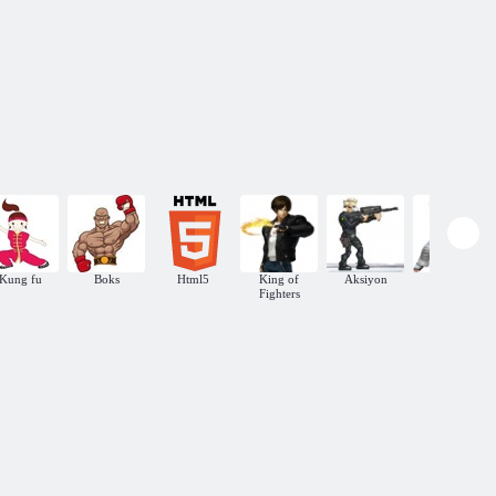
Kung fu
Boks
Html5
King of
Aksiyon
Tekken
Fighters