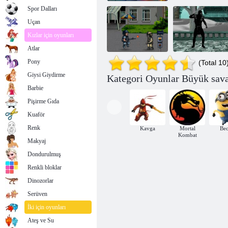
Spor Dalları
Uçan
Kızlar için oyunları
Atlar
Pony
(Total 10
Giysi Giydirme
Kategori Oyunlar Büyük sava
Mortal Kombat:
Barbie
Street Fighter
Carnage
Pişirme Gıda
Kuaför
Renk
Kavga
Mortal
Bec
Kombat
Makyaj
Dondurulmuş
Renkli bloklar
Dinozorlar
Serüven
İki için oyunları
Ateş ve Su