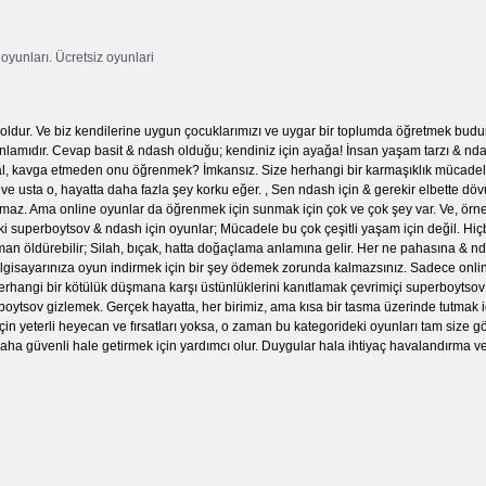
oyunları. Ücretsiz oyunlari
 yoldur. Ve biz kendilerine uygun çocuklarımızı ve uygar bir toplumda öğretmek budu
amıdır. Cevap basit & ndash olduğu; kendiniz için ayağa! İnsan yaşam tarzı & ndash
nal, kavga etmeden onu öğrenmek? İmkansız. Size herhangi bir karmaşıklık mücadele
 ve usta o, hayatta daha fazla şey korku eğer. , Sen ndash için & gerekir elbette d
ey olmaz. Ama online oyunlar da öğrenmek için sunmak için çok ve çok şey var. Ve, ö
ki superboytsov & ndash için oyunlar; Mücadele bu çok çeşitli yaşam için değil. Hiçb
n öldürebilir; Silah, bıçak, hatta doğaçlama anlamına gelir. Her ne pahasına & 
lgisayarınıza oyun indirmek için bir şey ödemek zorunda kalmazsınız. Sadece onlin
rhangi bir kötülük düşmana karşı üstünlüklerini kanıtlamak çevrimiçi superboytsov
oytsov gizlemek. Gerçek hayatta, her birimiz, ama kısa bir tasma üzerinde tutmak içi
çin yeterli heyecan ve fırsatları yoksa, o zaman bu kategorideki oyunları tam size g
aha güvenli hale getirmek için yardımcı olur. Duygular hala ihtiyaç havalandırma ve