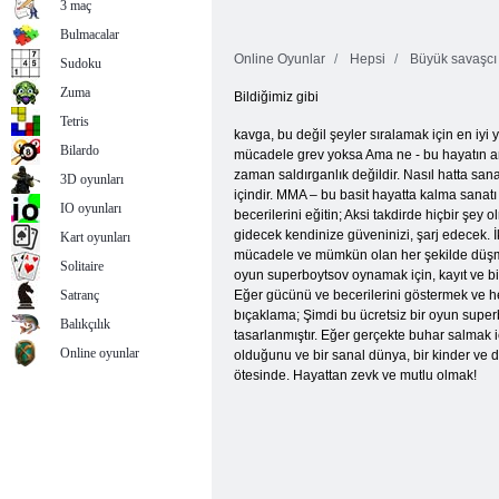
3 maç
Bulmacalar
Online Oyunlar
Hepsi
Büyük savaşcı 
Sudoku
Zuma
Bildiğimiz gibi
Tetris
kavga, bu değil şeyler sıralamak için en iyi
Bilardo
mücadele grev yoksa Ama ne - bu hayatın anl
zaman saldırganlık değildir. Nasıl hatta sa
3D oyunları
içindir. MMA – bu basit hayatta kalma sanatı
IO oyunları
becerilerini eğitin; Aksi takdirde hiçbir ş
gidecek kendinize güveninizi, şarj edecek. İ
Kart oyunları
mücadele ve mümkün olan her şekilde düşma
Solitaire
oyun superboytsov oynamak için, kayıt ve bi
Satranç
Eğer gücünü ve becerilerini göstermek ve he
bıçaklama; Şimdi bu ücretsiz bir oyun superb
Balıkçılık
tasarlanmıştır. Eğer gerçekte buhar salmak i
Online oyunlar
olduğunu ve bir sanal dünya, bir kinder ve d
ötesinde. Hayattan zevk ve mutlu olmak!