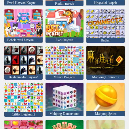
Evcil Hayvan Koşucusu
Hoşçakal, köpek
Kedim nerede
Bebek evcil hayvan bakıcısı
Evcil hayvan
Bağlan
Beklenmedik Fayans!
Meyve Bağlantı
Mahjong Connect 2
Mahjong Dimensions
Mahjong Şeker
Çiftlik Bağlantı 2