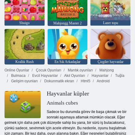
Shuigo
Lazer topu
Mahjongg Master 2
Krallık Rush
En Sık Arkadaşlar
Çizgiler hayvanlar
Online Oyunlar
Çocuk Oyunları
Mantık oyunları
Mahjong
Bulmaca
Evcil Hayvanlar
Akıl Oyunları
Hayvanlar
Tuğla
Gelişim oyunları
Dokunmatik ekran
Html5
Android
Hayvanlar küpler
Animals cubes
Sadece bu durumda görev ile başa çıkmak ve bir
sonraki aşamaya atlamak mümkün olacak. Eğer
gelmek için daha pek çok düzeyde sahip bu yana, bir sürü iş bulacaksınız,
çünkü sadece, sevinmek için acele etmeyin. Bu nedenle, oyunu başlatmak
için zamanı. Bir kez daha, oyun alanına bakın. Eğer nesneleri bulabilirsiniz