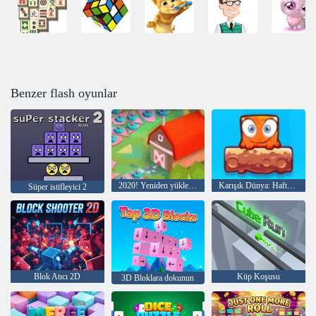
Benzer flash oyunlar
2020! Yeniden yüklenmiş
Karışık Dünya: Hafta Sonu
Süper istifleyici 2
Blok Atıcı 2D
Küp Koşusu
3D Bloklara dokunun