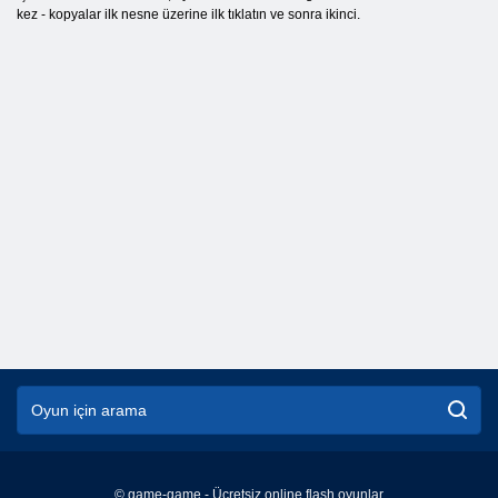
kez - kopyalar ilk nesne üzerine ilk tıklatın ve sonra ikinci.
© game-game - Ücretsiz online flash oyunlar