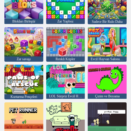
Blokları Birleştir
Zar Yapboz
Sadece Bir Rulo Daha
Zar savaşı
Renkli Küpler
Evcil Hayvan Salonu Simülatörü
LOL Sürpriz Evcil Hayvan Merkezi
Çizim ve Boyama
Kurtarma Pençeleri