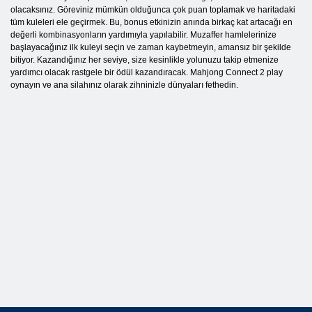
olacaksınız. Göreviniz mümkün olduğunca çok puan toplamak ve haritadaki
tüm kuleleri ele geçirmek. Bu, bonus etkinizin anında birkaç kat artacağı en
değerli kombinasyonların yardımıyla yapılabilir. Muzaffer hamlelerinize
başlayacağınız ilk kuleyi seçin ve zaman kaybetmeyin, amansız bir şekilde
bitiyor. Kazandığınız her seviye, size kesinlikle yolunuzu takip etmenize
yardımcı olacak rastgele bir ödül kazandıracak. Mahjong Connect 2 play
oynayın ve ana silahınız olarak zihninizle dünyaları fethedin.