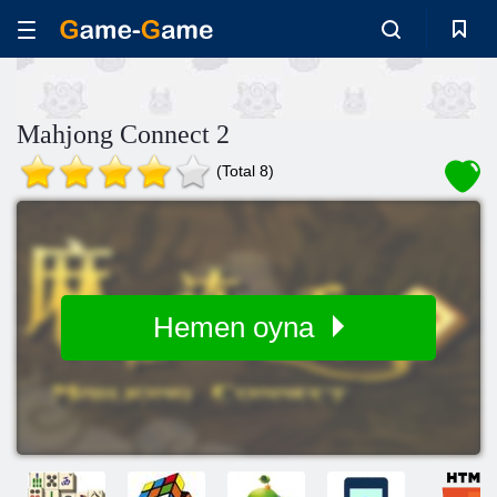
Mahjong Connect 2
(Total 8)
Hemen oyna