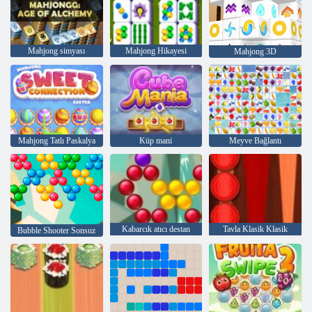
Mahjong simyası
Mahjong Hikayesi
Mahjong 3D
Mahjong Tatlı Paskalya
Küp mani
Meyve Bağlantı
Kabarcık atıcı destan
Tavla Klasik Klasik
Bubble Shooter Sonsuz