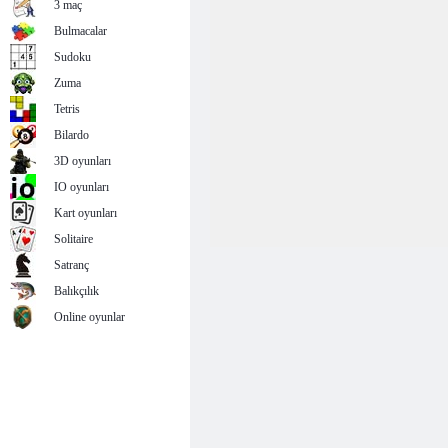
3 maç
Bulmacalar
Sudoku
Zuma
Tetris
Bilardo
3D oyunları
IO oyunları
Kart oyunları
Solitaire
Satranç
Balıkçılık
Online oyunlar