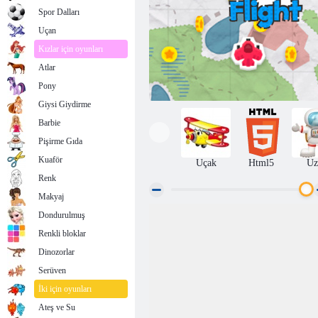
Spor Dalları
Uçan
Kızlar için oyunları
Atlar
Pony
Giysi Giydirme
Barbie
Pişirme Gıda
Kuaför
Uçak
Html5
Uz
Renk
Makyaj
Dondurulmuş
Karikatür uçuş
Renkli bloklar
Dinozorlar
Serüven
İki için oyunları
Ateş ve Su