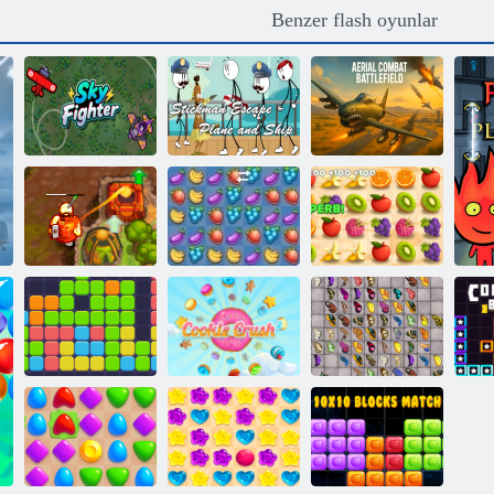
Benzer flash oyunlar
Çöp Adam
Hava
Gökyüzü
Kaçış- Uçak ve
Muharebesi
Savaşçısı
Gemi
Savaş Alanı
Lanetli Hazine 2
Fruit Crush
Sulu çizgi
Kurabiye ezmesi
Kelebek Kyodai
Onbir onbir
2
HD
R