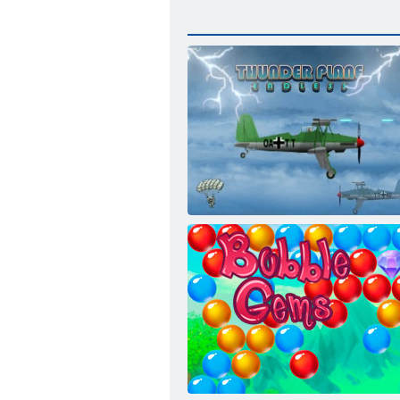
Gök gürültüsü uçağı