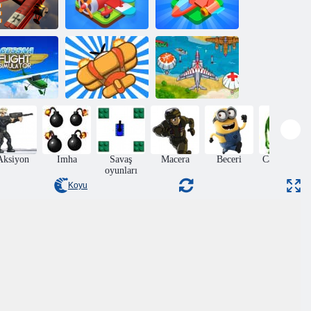
Düzlemi
ava Savaşı
Birleştir
Sonsuz Uçuş
essna Uçuş
Hava Kuvvetleri
Simülatörü
Gökyüzü Savaşı
Saldırısı
Aksiyon
Imha
Savaş
Macera
Beceri
Canavarlar
oyunları
Koyu