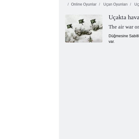
Online Oyunlar
Uçan Oyunları
Uç
Uçakta hava
The air war o
Düğmesine Sabitlen
var.
Kabarcık Gemes