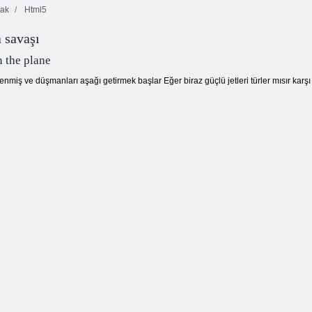
ak
Html5
 savaşı
10x10 Bloklar
Maç Arena
Candy Rain 5
Maç
n the plane
miş ve düşmanları aşağı getirmek başlar Eğer biraz güçlü jetleri türler mısır karşı