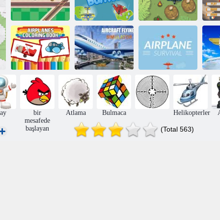
Havalimanı
Büyük Hava
Hava Kuvvetleri
Kontrol
Savaşları
Mücadele
H
Uçaklar Boyama
Uçak Uçan
Uçakta Hayatta
C
Kitabı
Simülatörü
Kalma
ay
bir
Atlama
Bulmaca
Helikopterler
mesafede
başlayan
(Total 563)