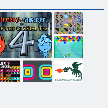
Kelebek Kyodai
Kabarcık
Charms
Renk Piksel
enkli bloklar
Ateş ve Su 4
Kare Yığınlama
Sanat Klasik