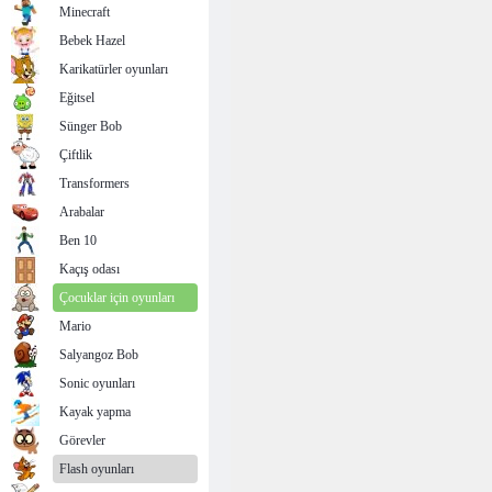
Minecraft
Bebek Hazel
Karikatürler oyunları
Eğitsel
Sünger Bob
Çiftlik
Transformers
Arabalar
Ben 10
Kaçış odası
Çocuklar için oyunları
Mario
Salyangoz Bob
Sonic oyunları
Kayak yapma
Görevler
Flash oyunları