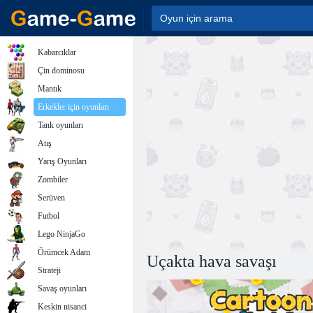
Kabarcıklar
Çin dominosu
Mantık
Erkekler için oyunları
Tank oyunları
Atış
Yarış Oyunları
Zombiler
Serüven
Futbol
Lego NinjaGo
Örümcek Adam
Uçakta hava savaşı
Strateji
Savaş oyunları
Keskin nisanci