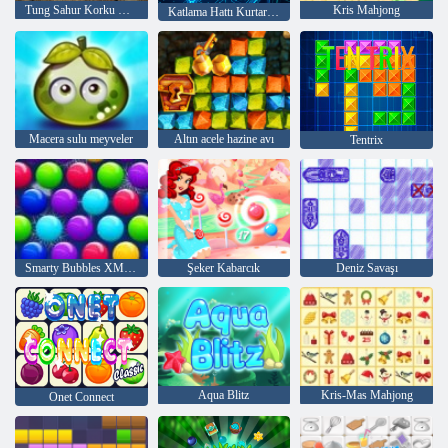
Tung Sahur Korku Oyunu
Kris Mahjong
Katlama Hattı Kurtarma
Macera sulu meyveler
Altın acele hazine avı
Tentrix
Smarty Bubbles XMas Sürümü
Şeker Kabarcık
Deniz Savaşı
Aqua Blitz
Kris-Mas Mahjong
Onet Connect