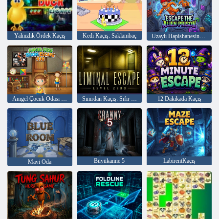
Yalnızlık Ördek Kaçış
Kedi Kaçış: Saklambaç
Uzaylı Hapishanesinden Kaçış
Amgel Çocuk Odası Kaçış 416
Sınırdan Kaçış: Sıfır Seviye
12 Dakikada Kaçış
Büyükanne 5
LabirentKaçış
Mavi Oda