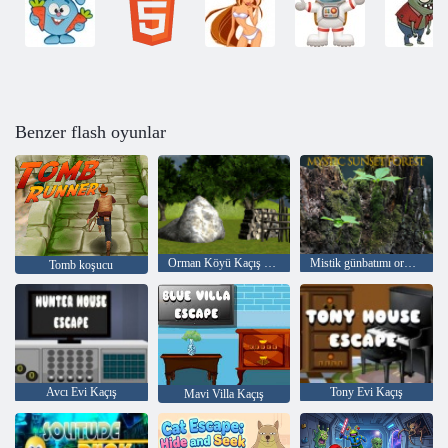
Benzer flash oyunlar
Orman Köyü Kaçış Bölüm 2
Mistik günbatımı ormanı
Tomb koşucu
Avcı Evi Kaçış
Tony Evi Kaçış
Mavi Villa Kaçış