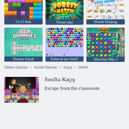
11x11 blok
Mutfak Mahjong
Orman maçı
Domino Klasik
Kabarcık atıcı html5
Mücevher Blitz 3
Online Oyunlar
Komik Oyunlar
Kaçış
Html5
Sınıfta Kaçış
Escape from the classroom