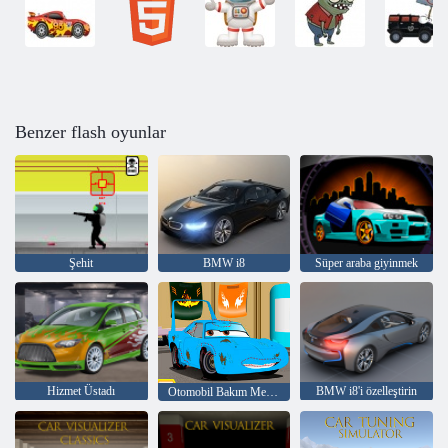
Benzer flash oyunlar
Şehit
BMW i8
Süper araba giyinmek
Hizmet Üstadı
BMW i8'i özelleştirin
Otomobil Bakım Merkezi