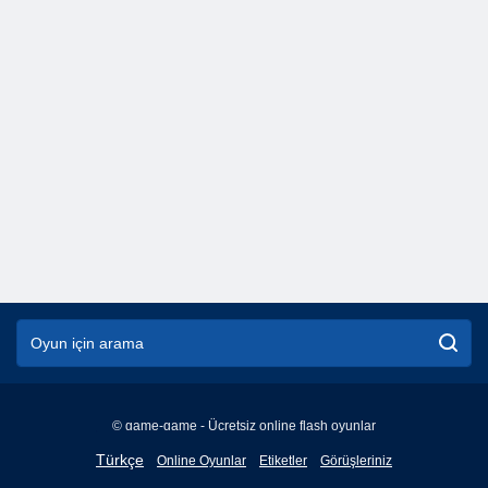
© game-game - Ücretsiz online flash oyunlar
English
Türkçe
Online Oyunlar
Etiketler
Görüşleriniz