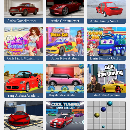
Araba Görselleştirici Klasikleri
Araba Görüntüleyici
Araba Tuning Simülatörü
Girls Fix It Müzik Festivali Getaway Van
Julies Rüya Arabası
Derin Temizlik Okul Otobüsü
Hayalimdeki Araba Makyajım
Gta Araba Ayarlama
Yarış Arabası Ayarlama Değiştir