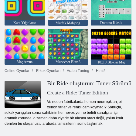
Kare Yığınlama
Domino Klasik
Mutfak Mahjong
Maç Arena
Mücevher Blitz 3
10x10 Bloklar Maç
Online Oyunlar
Erkek Oyunları
Araba Tuning
Html5
Bir Ride oluşturun: Tuner Sürümü
Create a Ride: Tuner Edition
Ve neden fabrikalarda hemen neon ışıkları, bi-
xenon farlar ve renkli cam koymadı? Sonuçta,
sokak yarışçıları sonra sahibinin her heves yerine belirli sanatçılar için
aramak zorunda. o zaman daha ziyade bir ulaşım aracı değil, yolun kralı
denilen bu olağanüstü arabada fantezilerini somutlaştırmak.