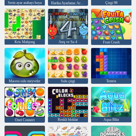
Serin ayar arabayı boya
Çizgi 98
Harika Ayarlama: Arabayı Boya
Kris Mahjong
Ateş ve Su 4
Fruit Crush
Macera sulu meyveler
Sulu çizgi
Tentrix
Renkli bloklar
Aqua Blitz
Onet Connect