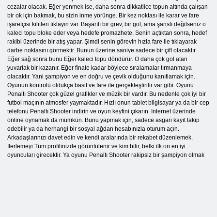
cezalar olacak. Eğer yenmek ise, daha sonra dikkatlice topun altında çalışan
bir ok için bakmak, bu sizin inme yörünge. Bir kez noktası ile karar ve fare
işaretçisi kilitleri tıklayın var. Başarılı bir grev, bir gol, ama şanslı değilseniz o
kaleci topu bloke eder veya hedefe promazhete. Senin açtıktan sonra, hedef
rakibi üzerinde bir atış yapar. Şimdi senin görevin hızla fare ile tıklayarak
darbe noktasını görmektir. Bunun üzerine saniye sadece bir çift olacaktır.
Eğer sağ sonra bunu Eğer kaleci topu döndürür. O daha çok gol atan
yuvarlak bir kazanır. Eğer finale kadar böylece sıralamalar tırmanmaya
olacaktır. Yani şampiyon ve en doğru ve çevik olduğunu kanıtlamak için.
Oyunun kontrolü oldukça basit ve fare ile gerçekleştirilir var gibi. Oyunu
Penaltı Shooter çok güzel grafikler ve müzik bir vardır. Bu nedenle çok iyi bir
futbol maçının atmosfer yaymaktadır. Hızlı onun tablet bilgisayar ya da bir cep
telefonu Penaltı Shooter indirin ve oyun keyfini çıkarın. Internet üzerinde
online oynamak da mümkün. Bunu yapmak için, sadece asgari kayıt takip
edebilir ya da herhangi bir sosyal ağdan hesabınızla oturum açın.
Arkadaşlarınızı davet edin ve kendi aralarında bir rekabet düzenlemek.
Ilerlemeyi Tüm profilinizde görüntülenir ve kim bilir, belki ilk on en iyi
oyuncuları girecektir. Ya oyunu Penaltı Shooter rakipsiz bir şampiyon olmak