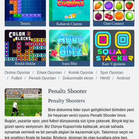
Tentrix
Onet Connect
Kabarcık Charms
Renkli bloklar
Aqua Blitz
Kare Yığınlama
Online Oyunlar
Erkek Oyunları
Komik Oyunlar
Spor Oyunları
Futbol
Penaltı Oyunları
Dokunmatik ekran
Html5
Android
Penaltı Shooter
Penalty Shooters
Bize dokunma lider oyun geliştiricileri birinden yeni
bir heyecan verici oyunu Penaltı Shooter önce.
Bugün, yazarlar spor, yani futbol dünyasında sizi içine çekecek. Birçok kişi bu
güzel sporu seviyorum. Biz Dünya Kupası'nda katılacak, ancak sahada
oynamak vermedi ve bir penaltı atışları ile kazanmak için. Takımınızı seçin ve
tek onaltıncı finale ile başlar. Böylece, düşman ile olan kurallara göre beş