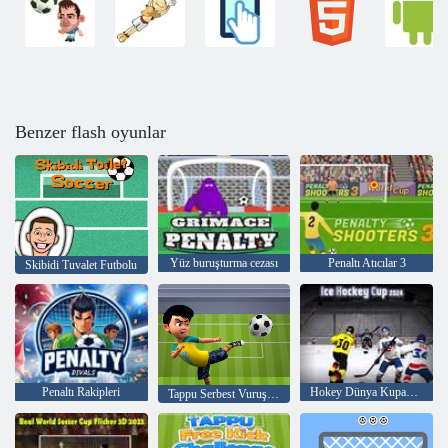
Benzer flash oyunlar
Yüz buruşturma cezası
Penaltı Atıcılar 3
Skibidi Tuvalet Futbolu
Penaltı Rakipleri
Hokey Dünya Kupası 2024
Tappu Serbest Vuruş Mücadelesi