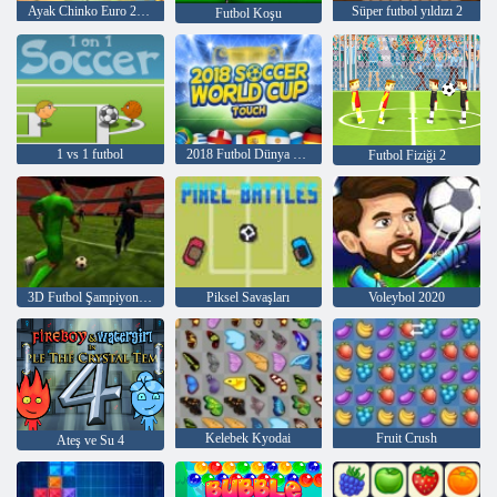
Ayak Chinko Euro 2016
Süper futbol yıldızı 2
Futbol Koşu
1 vs 1 futbol
2018 Futbol Dünya Kupası Touch
Futbol Fiziği 2
3D Futbol Şampiyonları
Piksel Savaşları
Voleybol 2020
Kelebek Kyodai
Fruit Crush
Ateş ve Su 4