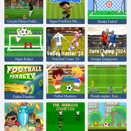
Gerçek Dünya Futbol Kupası Titreşimsiz 3D 2023
Tappu FreeKick Mücadelesi
Harika Futbol
Süper Kaleci
Voleybol Ustası '24
Avrupa Şampiyonu 2024
Futbol Madness
Penaltı atışları: Euro Cup 2016
Futbol Penaltısı