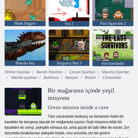
Minik Diggers
Para Taşıyıcıları 2
Vex 3
Meksika Rex
Soyguncu Bob 3
Son kurtulanlar
Online Oyunlar
Beceri Oyunları
Çocuk Oyunları
Macera Oyunları
Mantık oyunları
Bulmaca
Aksiyon
Beceri
Canavarlar
Bir mağaranın içinde yeşil
misyonu
Green mission inside a cave
Tüm canavarlar korkunç ve tamamen farklı bir
karakter ile tanışmış alacak bir mağarada oyunu Yeşil misyonu kötü bir
karakteri ile vahşi, yakışıklı olmasa da, ama güzel bir tatlı öfke ile vardır. Zor
durumda bırakılamaz yakışıklı böyle, onu sorumlu zor bir görevi