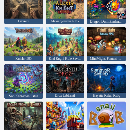
Labirent
Alexis Şövalye RPG
Dragon Dash Zindanları
Kuleler 505
Kral Rugni Kule Savunması
MiniMight: Fantezi RPG
Droz Labirenti
Hayatta Kalan Kılıç
Son Kahraman: İstila