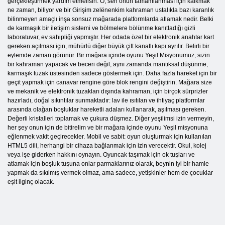
gerçekleştirmek yardım etmelisin. O, sen onun tamamlanması için kalkmak
ne zaman, biliyor ve bir Girişim zelёnenkim kahraman ustalıkla bazı karanlık
bilinmeyen amaçlı inşa sonsuz mağarada platformlarda atlamak nedir. Belki
de karmaşık bir iletişim sistemi ve bölmelere bölünme kanıtladığı gizli
laboratuvar, ev sahipliği yapmıştır. Her odada özel bir elektronik anahtar kart
gereken açılması için, mühürlü diğer büyük çift kanatlı kapı ayrılır. Belirli bir
eylemde zaman görünür. Bir mağara içinde oyunu Yeşil Misyonumuz, sizin
bir kahraman yapacak ve beceri değil, aynı zamanda mantıksal düşünme,
karmaşık tuzak üstesinden sadece göstermek için. Daha fazla hareket için bir
geçit yapmak için canavar rengine göre blok rengini değiştirin. Mağara size
ve mekanik ve elektronik tuzakları dışında kahraman, için birçok sürprizler
hazırladı, doğal sıkıntılar sunmaktadır: lav ile ısıtılan ve ihtiyaç platformlar
arasında olağan boşluklar hareketli adaları kullanarak, aşılması gereken.
Değerli kristalleri toplamak ve çukura düşmez. Diğer yeşilimsi izin vermeyin,
her şey onun için de bitirelim ve bir mağara içinde oyunu Yeşil misyonuna
eğlenmek vakit geçirecekler. Mobil ve sabit: oyun oluşturmak için kullanılan
HTML5 dili, herhangi bir cihaza bağlanmak için izin verecektir. Okul, kolej
veya işe giderken hakkını oynayın. Oyuncak taşımak için ok tuşları ve
atlamak için boşluk tuşuna onlar parmaklarınız olarak, beynin iyi bir hamle
yapmak da sıkılmış vermek olmaz, ama sadece, yetişkinler hem de çocuklar
eşit ilginç olacak.