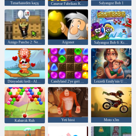
Tımarhaneden kaçış
Salyangoz Bob 1
Canavar Fabrikası Kralı
Amigo Pancho 2: New York Partisi
Argonot
Salyangoz Bob 6: Kış Hikayesi
Dünyadaki kedi - Alpine Lakes
Candyland 2'ye geri dön
Lezzetli Emily'nin Umutlar ve Korkular
Yeti hissi
Moto x3m
Kabarcık Ruh