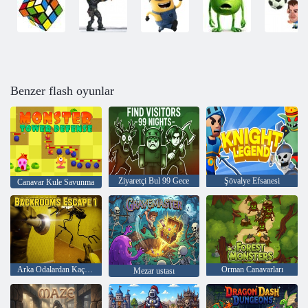
Benzer flash oyunlar
Ziyaretçi Bul 99 Gece
Şövalye Efsanesi
Canavar Kule Savunma
Arka Odalardan Kaçış 1
Orman Canavarları
Mezar ustası