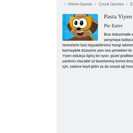
Online Oyunlar
Çocuk Oyunları
Er
Pasta Yiyen
Pie Eater
Bize dokunmatik e
yarışmaya katılac
nesnelerin bazı taşıyabilirsiniz hangi labire
Kabarcık Charms
karmaşıklık düzeyine yanı sıra yemekleri ile 
Yiyen oldukça ilginç bir oyun, güzel grafikle
yardımcı olacaktır iyi tasarlanmış komut d
için, sadece kayıt gidin ya da sosyal ağ he