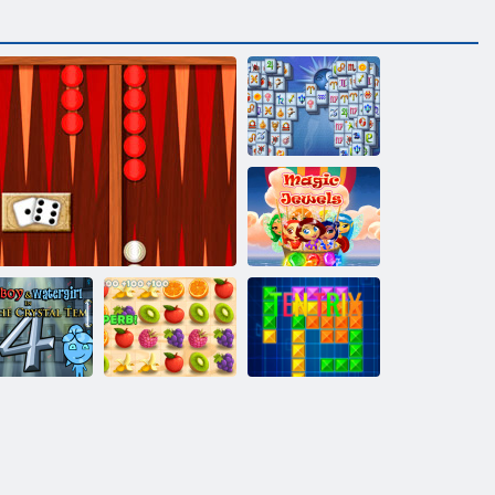
Mahjong
Fortuna
Büyü
Mücevherleri
teş ve Su 4
Tavla Klasik Klasik
Sulu çizgi
Tentrix