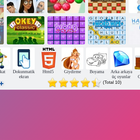
Bubble atıcı
Büyü
destan 2
Dama Klasik
2
Okey Klasik
Kelime Ezmek
Kelime Sil
kat
Dokunmatik
Html5
Giydirme
Boyama
Arka arkaya
ekran
üç oyunlar
O
(Total 10)