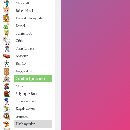
Minecraft
Bebek Hazel
Karikatürler oyunları
Eğitsel
Sünger Bob
Çiftlik
Transformers
Arabalar
Ben 10
Kaçış odası
Çocuklar için oyunları
Mario
Salyangoz Bob
Sonic oyunları
Kayak yapma
Görevler
Flash oyunları