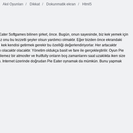
Akıl Oyunları
Dikkat
Dokunmatik ekran
Html5
Eater Softgames bilinen şirket, önce. Bugün, onun sayesinde, biz kek yemek için
z onu bu lezzetli şeyler olsun yardımcı olmaktır. Eğer bizden önce ekrandaki
 kek kendisi getirmek gerekir bu özelliği değerlendiriyorlar. Her artacaktır
olacaktır olacaktır. Yönetim oldukça basit ve fare ile gerçekleştirilir. Oyun Pie
lemez bir atmosfer ve fruitfully onların boş zamanlarını saat uzaklıkta iken size
dirin. Internet üzerinde doğrudan Pie Eater oynamak da mümkün. Bunu yapmak