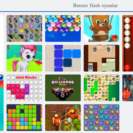
Benzer flash oyunlar
Bubble Shooter
Kelebek Kyodai
Sonsuz Bubbles
Sonsuz
Kabarcık Gemes
1212!
Gizemli James
8 top bilardo
2020 Bloklar
klasiği
Kris Mahjong
A