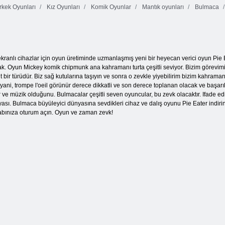
kek Oyunları
Kız Oyunları
Komik Oyunlar
Mantık oyunları
Bulmaca
Onbir onbir
Lanetli Hazine 2
Fruit Crush
kranlı cihazlar için oyun üretiminde uzmanlaşmış yeni bir heyecan verici oyun Pie 
ak. Oyun Mickey komik chipmunk ana kahramanı turta çeşitli seviyor. Bizim görevimi
nt bir türüdür. Biz sağ kutularına taşıyın ve sonra o zevkle yiyebilirim bizim kahraman
yani, trompe l'oeil görünür derece dikkatli ve son derece toplanan olacak ve başarılı 
r ve müzik olduğunu. Bulmacalar çeşitli seven oyuncular, bu zevk olacaktır. Ifade edi
osyası. Bulmaca büyüleyici dünyasına sevdikleri cihaz ve dalış oyunu Pie Eater in
sabınıza oturum açın. Oyun ve zaman zevk!