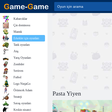
Kabarcıklar
Çin dominosu
Mantık
Erkekler için oyunları
Tank oyunları
Atış
Yarış Oyunları
Zombiler
Serüven
Futbol
Lego NinjaGo
Örümcek Adam
Pasta Yiyen
Strateji
Savaş oyunları
Keskin nisanci