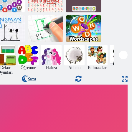
En İyi Klasik
020 Connect
Mahjong
Sözlü
Kelime
Cellat
Cellat
Manzaraları
Dekor
Öğrenme
Hafıza
Atlama
Bulmacalar
Aksiyon
yunları
Koyu