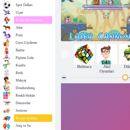
Spor Dalları
Uçan
Kızlar için oyunları
Atlar
Pony
Giysi Giydirme
Barbie
Pişirme Gıda
Kuaför
Bulmaca
Akıl
Dik
Oyunları
Renk
Makyaj
Dondurulmuş
Lazer topu
Renkli bloklar
Dinozorlar
Serüven
İki için oyunları
Ateş ve Su